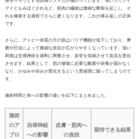
身を守ろうとする防御システムが備わっています。強い力でグイ
グイともみほぐされると、筋肉の繊維は微細な断裂を起こし、そ
れを修復する過程でさらに硬くなります。これが揉み返しの正体
です。
さらに、アトピー体質の方の肌はバリア機能が低下しており、摩
擦や圧迫によって微細な炎症が広がりやすくなっています。強い
刺激は交感神経を過剰に興奮させ、血管を収縮させて血流を悪化
させます。結果として、肌の修復に必要な酸素や栄養が届かなく
なり、かゆみや赤みが悪化するという悪循環に陥ってしまうので
す。
施術時間と体への影響の違いを以下にまとめました。
施術
のア
自律神経
皮膚・筋肉へ
期待できる結果
プロ
への影響
の負担