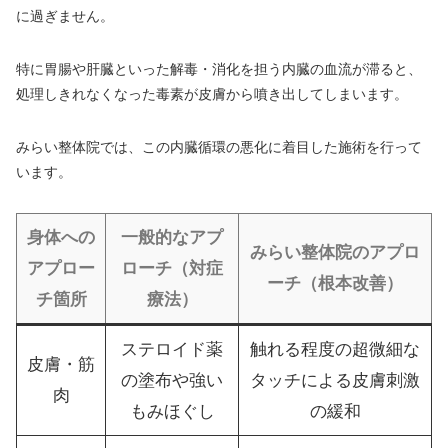
に過ぎません。
特に胃腸や肝臓といった解毒・消化を担う内臓の血流が滞ると、
処理しきれなくなった毒素が皮膚から噴き出してしまいます。
みらい整体院では、この内臓循環の悪化に着目した施術を行って
います。
身体への
一般的なアプ
みらい整体院のアプロ
アプロー
ローチ（対症
ーチ（根本改善）
チ箇所
療法）
ステロイド薬
触れる程度の超微細な
皮膚・筋
の塗布や強い
タッチによる皮膚刺激
肉
もみほぐし
の緩和