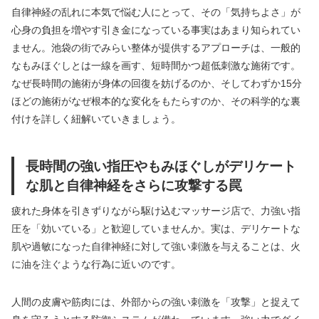
自律神経の乱れに本気で悩む人にとって、その「気持ちよさ」が
心身の負担を増やす引き金になっている事実はあまり知られてい
ません。池袋の街でみらい整体が提供するアプローチは、一般的
なもみほぐしとは一線を画す、短時間かつ超低刺激な施術です。
なぜ長時間の施術が身体の回復を妨げるのか、そしてわずか15分
ほどの施術がなぜ根本的な変化をもたらすのか、その科学的な裏
付けを詳しく紐解いていきましょう。
長時間の強い指圧やもみほぐしがデリケート
な肌と自律神経をさらに攻撃する罠
疲れた身体を引きずりながら駆け込むマッサージ店で、力強い指
圧を「効いている」と歓迎していませんか。実は、デリケートな
肌や過敏になった自律神経に対して強い刺激を与えることは、火
に油を注ぐような行為に近いのです。
人間の皮膚や筋肉には、外部からの強い刺激を「攻撃」と捉えて