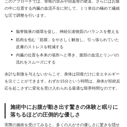
このアプローチでは、骨格の歪みや頭蓋骨の硬直、さらにはお腹
の中に位置する内臓の血流不全に対して、ミリ単位の極めて繊細
な圧で調整を行います。
脳脊髄液の循環を促し、神経伝達物質のバランスを整える
筋肉を包む「筋膜」をやさしく解放し、引っ張られていた
皮膚のストレスを軽減する
内臓の位置を本来の場所へと導き、腹部の血流とリンパの
流れをスムーズにする
余計な刺激を与えないからこそ、身体は回復だけに全エネルギー
を注ぐことができます。わずか15分という時間は、身体が拒絶反
応を起こさずに変化を受け入れられる最適な限界時間なのです。
施術中にお腹が動き出す驚きの体験と眠りに
落ちるほどの圧倒的な優しさ
実際の施術を受けてみると、多くの人がその優しさに驚きを隠せ