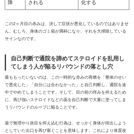
降
される
化する
この2ヶ月目の赤みは、決して症状が悪化しているのではありませ
ん。むしろ、身体のゴミ箱が満杯になり、それを大掃除している
サインなのです。
自己判断で通院を諦めてステロイドを乱用し
てしまう人が陥るリバウンドの落とし穴
最ももったいないのは、この一時的な赤みの再燃を「整体のせい
で悪化した」「自分には合わなかった」と自己判断し、通院を途
中でやめてしまうことです。そして、目の前の痒みを抑えるため
に、再び強いステロイドなどの薬を自己判断で大量に塗ってしま
うリバウンドのループに陥ることです。
薬で無理やり炎症を抑え込む行為は、せっかく身体が排出しよう
としていた出口を再び塞ぐことを意味します。これにより体質改