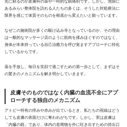
先に頼るのが皮膚科の薬や一時的な鎮痛剤です。しかし、池袋に
あるみらい整体院を訪れる人たちの多くは、そうした対処療法に
限界を感じて体質そのものを根底から変えたいと願っています。
なぜこの施術院が多くの駆け込み寺となっているのか、その理由
は一般的なマッサージ店のように筋肉を揉みほぐすのではなく、
身体が本来持っている自己治癒力を呼び覚ますアプローチに特化
しているからです。
薬を手放し、毎日を笑顔で過ごすための第一歩として、まずはそ
の驚きのメカニズムを解き明かしていきます。
皮膚そのものではなく内臓の血流不全にアプ
ローチする独自のメカニズム
アトピー特有の痒みや赤みが出ているとき、私たちの視線はどう
しても皮膚の表面だけに奪われがちです。しかし、実は皮膚は
「内臓の鏡」であり、体内の老廃物を外に吐き出すための排出口