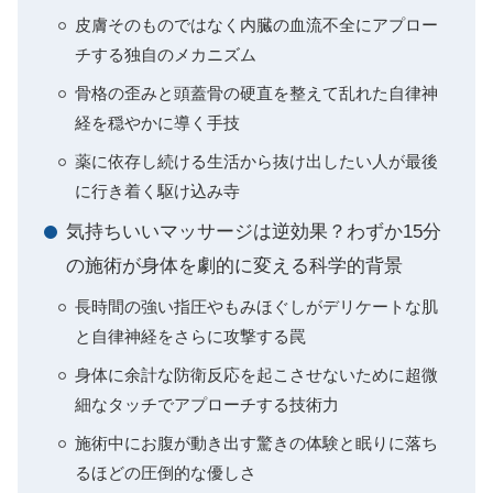
皮膚そのものではなく内臓の血流不全にアプロー
チする独自のメカニズム
骨格の歪みと頭蓋骨の硬直を整えて乱れた自律神
経を穏やかに導く手技
薬に依存し続ける生活から抜け出したい人が最後
に行き着く駆け込み寺
気持ちいいマッサージは逆効果？わずか15分
の施術が身体を劇的に変える科学的背景
長時間の強い指圧やもみほぐしがデリケートな肌
と自律神経をさらに攻撃する罠
身体に余計な防衛反応を起こさせないために超微
細なタッチでアプローチする技術力
施術中にお腹が動き出す驚きの体験と眠りに落ち
るほどの圧倒的な優しさ