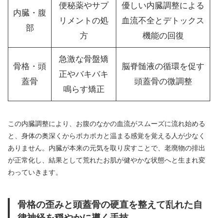
便秘薬やサプ
優しい内臓調整による
内臓・腹
リメントの処
血流不全とデトックス
部
方
機能の回復
急激な骨盤矯
骨格・頭
脳脊髄液の循環を促す
正やバキバキ
蓋骨
頭蓋骨の微調整
鳴らす矯正
この内臓調整により、お腹のなかの血流がスムーズに流れ始める
と、身体の奥深くからポカポカと温まる感覚を覚える人が少なく
ありません。内臓が本来の元気を取り戻すことで、老廃物の排出
が正常化し、結果として荒れたお肌が健やかな状態へと生まれ変
わっていきます。
骨格の歪みと頭蓋骨の硬直を整えて乱れた自
律神経を穏やかに導く手技