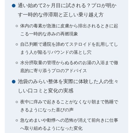
通い始めて2ヶ月目に試される？プロが明か
す一時的な停滞期と正しい乗り越え方
体内の毒素が急激に皮膚から排出されるときに起
こる一時的な赤みの再燃現象
自己判断で通院を諦めてステロイドを乱用してし
まう人が陥るリバウンドの落とし穴
水分摂取量の管理からぬるめのお湯の入浴まで徹
底的に寄り添うプロのアドバイス
池袋のみらい整体を実際に体験した人の生々
しい口コミと変化の実感
夜中に痒みで起きることがなくなり朝まで熟睡で
きるようになった喜びの声
急なめまいや動悸への恐怖が消えて前向きに仕事
へ取り組めるようになった変化