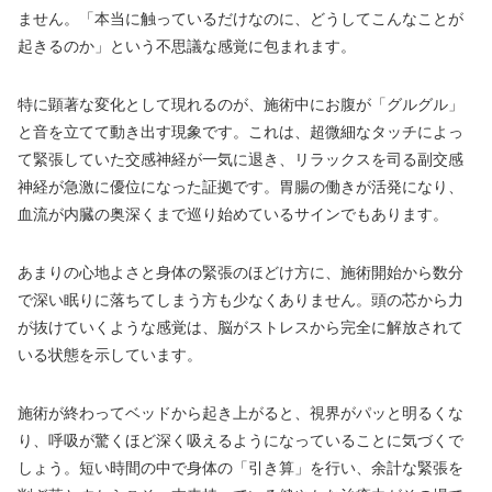
ません。「本当に触っているだけなのに、どうしてこんなことが
起きるのか」という不思議な感覚に包まれます。
特に顕著な変化として現れるのが、施術中にお腹が「グルグル」
と音を立てて動き出す現象です。これは、超微細なタッチによっ
て緊張していた交感神経が一気に退き、リラックスを司る副交感
神経が急激に優位になった証拠です。胃腸の働きが活発になり、
血流が内臓の奥深くまで巡り始めているサインでもあります。
あまりの心地よさと身体の緊張のほどけ方に、施術開始から数分
で深い眠りに落ちてしまう方も少なくありません。頭の芯から力
が抜けていくような感覚は、脳がストレスから完全に解放されて
いる状態を示しています。
施術が終わってベッドから起き上がると、視界がパッと明るくな
り、呼吸が驚くほど深く吸えるようになっていることに気づくで
しょう。短い時間の中で身体の「引き算」を行い、余計な緊張を