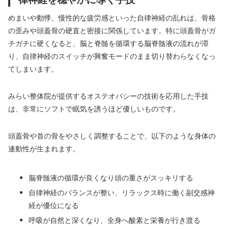
めまいや動悸、慢性的な疲労感といった自律神経の乱れは、骨格
の歪みや頭蓋骨の硬直と密接に関係しています。特に頭蓋骨がガ
チガチに硬くなると、脳と脊髄を循環する脳脊髄液の流れが滞
り、自律神経のスイッチが興奮モードのまま切り替わらなくなっ
てしまいます。
みらい整体院が提供するオステオパシーの技術を応用した手技
は、非常にソフトで眠気を誘うほど優しいものです。
頭蓋骨や首の骨をやさしく調整することで、以下のような身体の
連動性が生まれます。
脳脊髄液の循環が良くなり頭の重さがスッキリする
自律神経のバランスが整い、リラックス時に働く副交感神
経が優位になる
呼吸が自然と深くなり、全身へ酸素と栄養が行き渡る