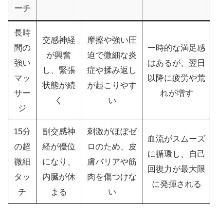
ーチ
長時
交感神経
摩擦や強い圧
間の
一時的な満足感
が興奮
迫で微細な炎
強い
はあるが、翌日
し、緊張
症や揉み返し
マッ
以降に疲労や荒
状態が続
が起こりやす
サー
れが増す
く
い
ジ
15分
副交感神
刺激がほぼゼ
血流がスムーズ
の超
経が優位
ロのため、皮
に循環し、自己
微細
になり、
膚バリアや筋
回復力が最大限
タッ
内臓が休
肉を傷つけな
に発揮される
チ
まる
い