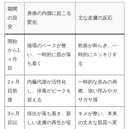
期間
身体の内側に起こる
の目
主な皮膚の反応
変化
安
開始
循環のベースが整
乾燥が和らぎ、一
から1
い、一時的に肌が落
時的にスッキリす
ヶ月
ち着く
る
目
2ヶ月
内臓代謝が活性化
一時的な赤みの再
目前
し、排毒がピークを
燃、強い痒みやガ
後
迎える
サガサ感
3ヶ月
排出が落ち着き、新
キメが整い、本来
目以
しい皮膚の再生が促
の丈夫な肌質へ変