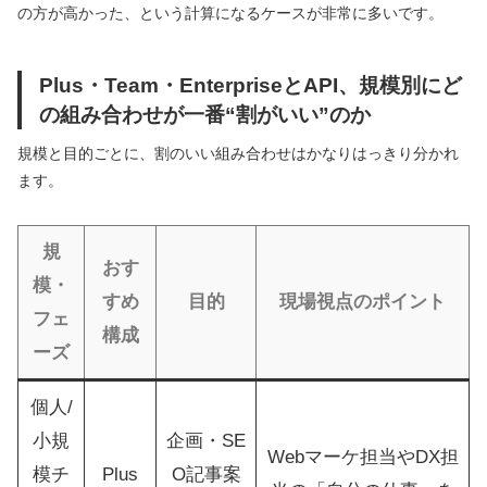
の方が高かった、という計算になるケースが非常に多いです。
Plus・Team・EnterpriseとAPI、規模別にど
の組み合わせが一番“割がいい”のか
規模と目的ごとに、割のいい組み合わせはかなりはっきり分かれ
ます。
規
おす
模・
すめ
目的
現場視点のポイント
フェ
構成
ーズ
個人/
小規
企画・SE
Webマーケ担当やDX担
模チ
Plus
O記事案