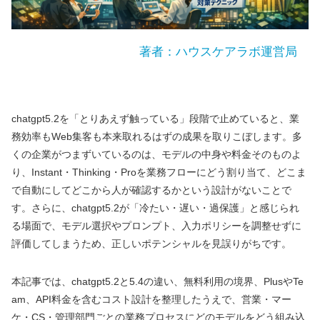
著者：ハウスケアラボ運営局
chatgpt5.2を「とりあえず触っている」段階で止めていると、業
務効率もWeb集客も本来取れるはずの成果を取りこぼします。多
くの企業がつまずいているのは、モデルの中身や料金そのものよ
り、Instant・Thinking・Proを業務フローにどう割り当て、どこま
で自動にしてどこから人が確認するかという設計がないことで
す。さらに、chatgpt5.2が「冷たい・遅い・過保護」と感じられ
る場面で、モデル選択やプロンプト、入力ポリシーを調整せずに
評価してしまうため、正しいポテンシャルを見誤りがちです。
本記事では、chatgpt5.2と5.4の違い、無料利用の境界、PlusやTe
am、API料金を含むコスト設計を整理したうえで、営業・マー
ケ・CS・管理部門ごとの業務プロセスにどのモデルをどう組み込