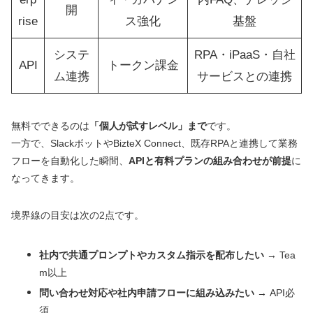
開
rise
ス強化
基盤
システ
RPA・iPaaS・自社
API
トークン課金
ム連携
サービスとの連携
無料でできるのは
「個人が試すレベル」まで
です。
一方で、SlackボットやBizteX Connect、既存RPAと連携して業務
フローを自動化した瞬間、
APIと有料プランの組み合わせが前提
に
なってきます。
境界線の目安は次の2点です。
社内で共通プロンプトやカスタム指示を配布したい
→ Tea
m以上
問い合わせ対応や社内申請フローに組み込みたい
→ API必
須