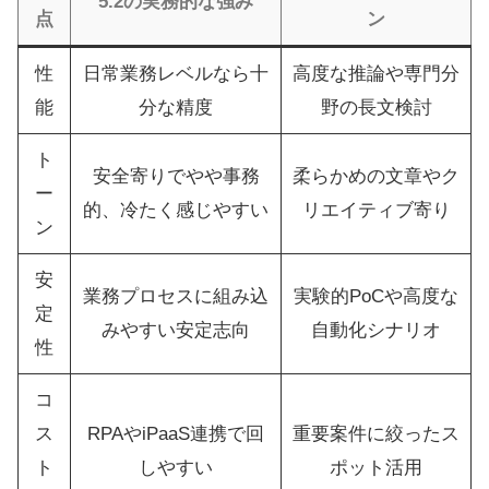
5.2の実務的な強み
点
ン
性
日常業務レベルなら十
高度な推論や専門分
能
分な精度
野の長文検討
ト
安全寄りでやや事務
柔らかめの文章やク
ー
的、冷たく感じやすい
リエイティブ寄り
ン
安
業務プロセスに組み込
実験的PoCや高度な
定
みやすい安定志向
自動化シナリオ
性
コ
ス
RPAやiPaaS連携で回
重要案件に絞ったス
ト
しやすい
ポット活用