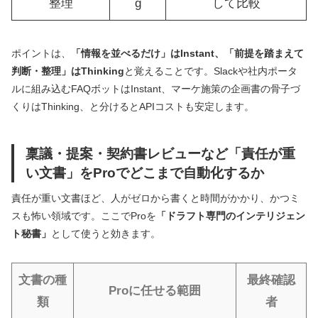
整理
g
して比較
ポイントは、
「情報を並べるだけ」はInstant、「前提を踏まえて
判断・整理」はThinking
と覚えることです。Slackや社内ポータ
ルに組み込むFAQボットはInstant、マーケ施策の企画書の骨子づ
くりはThinking、と分けるとAPIコストも安定します。
稟議・提案・契約書レビューなど「責任が重
い文書」をProでどこまで自動化するか
責任が重い文書ほど、人がゼロから書くと時間がかかり、かつミ
スも怖い領域です。ここでProを
「ドラフト専門のインテリジェン
ト秘書」
として使うと効きます。
文書の種
最終確認
Proに任せる範囲
類
者