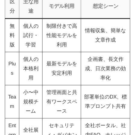
区
主な用
モデル利用
想定シーン
分
途
無
個人の
制限付きで高
情報収集、簡単な
料
試行・
性能モデルを
文章作成
版
学習
利用
個人の
企画書、長文作
Plu
最新モデルを
本格利
成、日次業務の効
s
安定利用
用
率化
小〜中
管理画面と共
Tea
部署単位のDX、標
規模チ
有ワークスペ
m
準プロンプト共有
ーム
ース
Ent
セキュリテ
全社ポータル、社
全社展
erp
ィ・ガバナン
内FAQ、ナレッジ