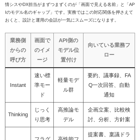
情シスやDX担当がまずつまずくのが「画面で見える名前」と「AP
Iのモデル名のギャップ」です。実務ではこの対応関係を押さえて
おくと、設計と運用の会話が一気にスムーズになります。
業務側
画面で
API側の
向いている業務フ
からの
のイメ
モデル位
ロー
呼び方
ージ
置付け
速い標
要約、議事録、FA
軽量モデ
Instant
準モー
Q一次回答、自動
ル群
ド
通知
じっく
高推論モ
企画立案、比較検
Thinking
り思考
デル
討、分析、方針案
提案書、稟議ドラ
フラグ
高性能フ