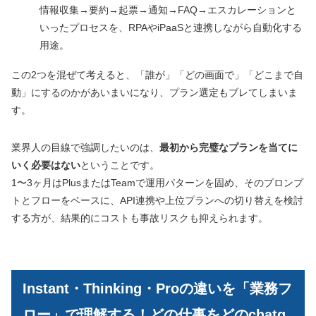
情報収集→要約→起票→通知→FAQ→エスカレーションと
いったプロセスを、RPAやiPaaSと連携しながら自動化する
用途。
この2つを混ぜて考えると、「誰が」「どの画面で」「どこまで自
動」にするのかがあいまいになり、プラン選定もブレてしまいま
す。
業界人の目線で強調したいのは、
最初から完璧なプランを当てに
いく必要はない
ということです。
1〜3ヶ月はPlusまたはTeamで運用パターンを固め、そのプロンプ
トとフローをベースに、API連携や上位プランへの切り替えを検討
する方が、結果的にコストも事故リスクも抑えられます。
Instant・Thinking・Proの違いを「業務フ
ロー」で理解する！どの仕事をどのchatg