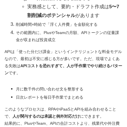
実務感として、要約・ドラフト作成は
5〜7
割削減のポテンシャル
があります
削減時間×時給で「浮く人件費」を金額化する
その範囲内に、PlusやTeamの月額、APIトークンの従量課
金が収まれば投資成立
APIは「使った分だけ課金」というインテリジェントな料金モデル
なので、最初は不安に感じる方が多いです。ただ、現場でよくあ
る失敗は
APIコストを恐れすぎて、人が手作業でやり続けるパター
ン
です。
月に数千件の問い合わせ文を整形する
日次レポートを毎日手作業でまとめる
このようなプロセスは、RPAやiPaaSとAPIを組み合わせること
で、
人が関与するのは承認と例外対応だけ
にできます。
結果的に、PlusやTeam、APIの合計コストより、残業代や外注費