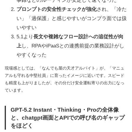
事録などのルーティンが安定して速くなった
プロンプトの安全性チェックが強化
され、「冷た
い」「過保護」と感じやすいがコンプラ面では扱
いやすい
5.1より
長文や複雑なフロー設計への追従性が向
上
し、RPAやiPaaSとの連携前提の業務設計がし
やすくなった
現場感としては、「なんでも屋の天才アルバイト」が、「マニュ
アルも守れる中堅社員」に育ったイメージに近いです。スピード
も精度も上がりましたが、その分だけ安全運転寄りの出力になっ
ています。
GPT-5.2 Instant・Thinking・Proの全体像
と、chatgpt画面とAPIでの呼び名のギャップ
をほどく