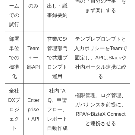
当の「自分の仕事」を
ーム
のみ
出し・議
まず楽にする
での
事録要約
試行
部署
営業/CS/
テンプレプロンプトと
単位
Team
管理部門
入力ポリシーをTeamで
での
+ 一
で共通プ
固定し、APIはSlackや
標準
部API
ロンプト
社内ポータル連携に絞
化
運用
る
全社
社内FA
権限管理、ログ管理、
DXプ
Enter
Q、申請
ガバナンスを前提に、
ロジ
prise
フロー、
RPAやBizteX Connect
ェク
+ API
レポート
と連携させる
ト
自動作成