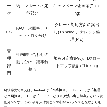
ー
約、レポートの定
キャンペーン企画案(Think
ケ
型部分
ing)
クレーム対応方針の案出
FAQ一次回答、チ
CS
し(Thinking)、ナレッジ整
ャットログ分類
理(Pro)
管
社内問い合わせの
理
規程改定案(Pro)、DXロー
振り分け、議事録
部
ドマップ設計(Thinking)
整形
門
現場感覚で言えば、
Instantは「作業担当」、Thinkingは「整理
と企画担当」、Proは「ドラフトとリスク洗い出し担当」
という役
割分担です。この3者を人件費とAPI料金のバランスを見ながら配