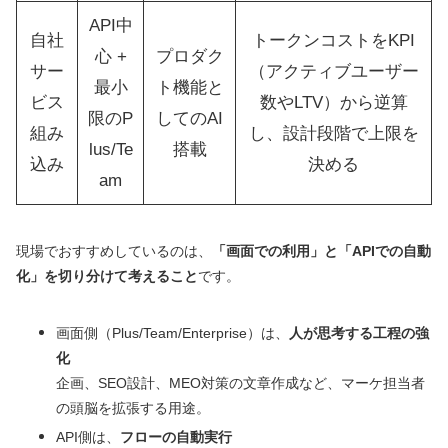
API中
自社
トークンコストをKPI
心 +
プロダク
サー
（アクティブユーザー
最小
ト機能と
ビス
数やLTV）から逆算
限のP
してのAI
組み
し、設計段階で上限を
lus/Te
搭載
込み
決める
am
現場でおすすめしているのは、
「画面での利用」と「APIでの自動
化」を切り分けて考えること
です。
画面側（Plus/Team/Enterprise）は、
人が思考する工程の強
化
企画、SEO設計、MEO対策の文章作成など、マーケ担当者
の頭脳を拡張する用途。
API側は、
フローの自動実行