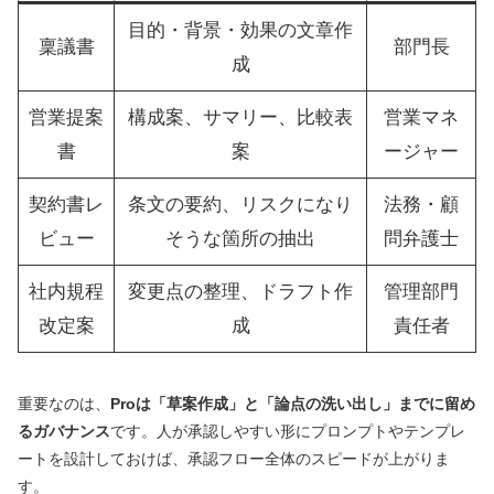
目的・背景・効果の文章作
稟議書
部門長
成
営業提案
構成案、サマリー、比較表
営業マネ
書
案
ージャー
契約書レ
条文の要約、リスクになり
法務・顧
ビュー
そうな箇所の抽出
問弁護士
社内規程
変更点の整理、ドラフト作
管理部門
改定案
成
責任者
重要なのは、
Proは「草案作成」と「論点の洗い出し」までに留め
るガバナンス
です。人が承認しやすい形にプロンプトやテンプレ
ートを設計しておけば、承認フロー全体のスピードが上がりま
す。