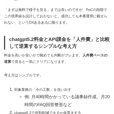
「まずは無料で様子を見る」までは良いのですが、PoCの段階で
この境界線を設計しておかないと、成功しても本番運用に載せら
れない、というDXあるあるに陥ります。
chatgpt5.2料金とAPI課金を「人件費」と比較
して逆算するシンプルな考え方
料金を高いか安いかで眺めても判断がブレます。
人件費ベースの
逆算
で見ると一気にクリアになります。
考え方はシンプルです。
対象業務の「今の工数」を洗い出す
例: 月40時間かかっている議事録作成、月20
時間のFAQ回答整形など
chatgpt5.2で何割削減できるか仮置きする