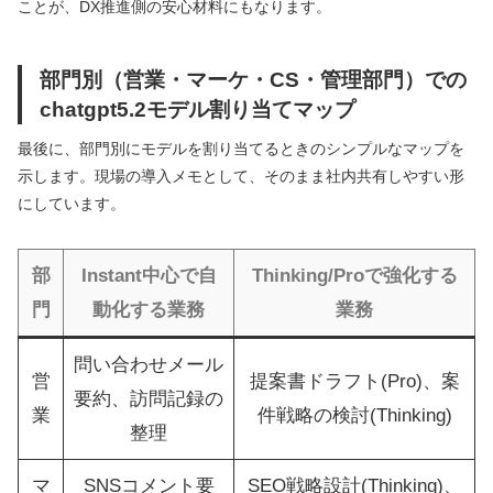
ことが、DX推進側の安心材料にもなります。
部門別（営業・マーケ・CS・管理部門）での
chatgpt5.2モデル割り当てマップ
最後に、部門別にモデルを割り当てるときのシンプルなマップを
示します。現場の導入メモとして、そのまま社内共有しやすい形
にしています。
部
Instant中心で自
Thinking/Proで強化する
門
動化する業務
業務
問い合わせメール
営
提案書ドラフト(Pro)、案
要約、訪問記録の
業
件戦略の検討(Thinking)
整理
マ
SNSコメント要
SEO戦略設計(Thinking)、