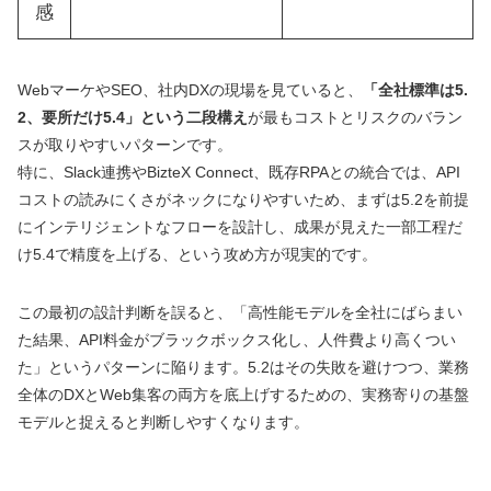
感
WebマーケやSEO、社内DXの現場を見ていると、
「全社標準は5.
2、要所だけ5.4」という二段構え
が最もコストとリスクのバラン
スが取りやすいパターンです。
特に、Slack連携やBizteX Connect、既存RPAとの統合では、API
コストの読みにくさがネックになりやすいため、まずは5.2を前提
にインテリジェントなフローを設計し、成果が見えた一部工程だ
け5.4で精度を上げる、という攻め方が現実的です。
この最初の設計判断を誤ると、「高性能モデルを全社にばらまい
た結果、API料金がブラックボックス化し、人件費より高くつい
た」というパターンに陥ります。5.2はその失敗を避けつつ、業務
全体のDXとWeb集客の両方を底上げするための、実務寄りの基盤
モデルと捉えると判断しやすくなります。