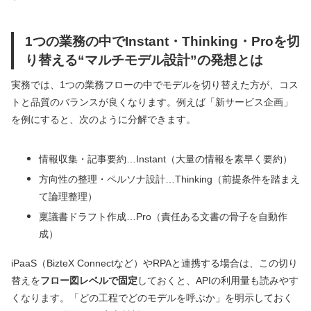
1つの業務の中でInstant・Thinking・Proを切
り替える“マルチモデル設計”の発想とは
実務では、1つの業務フローの中でモデルを切り替えた方が、コス
トと品質のバランスが良くなります。例えば「新サービス企画」
を例にすると、次のように分解できます。
情報収集・記事要約…Instant（大量の情報を素早く要約）
方向性の整理・ペルソナ設計…Thinking（前提条件を踏まえ
て論理整理）
稟議書ドラフト作成…Pro（責任ある文書の骨子を自動作
成）
iPaaS（BizteX Connectなど）やRPAと連携する場合は、この切り
替えを
フロー図レベルで固定
しておくと、APIの利用量も読みやす
くなります。「どの工程でどのモデルを呼ぶか」を明示しておく