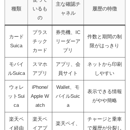
主な確認チ
種類
いるも
履歴の特徴
ャネル
の
プラス
券売機、IC
カード
件数と期間の制
チック
リーダーア
Suica
限がはっきり
カード
プリ
モバイ
スマホ
アプリ、会
ネットから印刷
ルSuica
アプリ
員サイト
しやすい
ウォレ
iPhone/
Wallet、モ
表示できる情報
ットSui
Apple W
バイルSuic
がやや簡略
ca
atch
a
楽天ペ
楽天ペ
チャージと乗車
楽天ペイ、
イ経由
イアプ
で履歴が分裂し