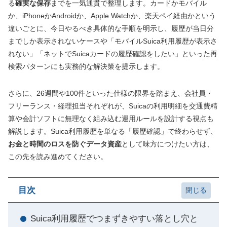
る
確実な保存
までを一気通貫で整理します。カードかモバイル
か、iPhoneかAndroidか、Apple Watchか、楽天ペイ経由かという
違いごとに、今日やるべき具体的な手順を明示し、履歴が当日分
までしか表示されないケースや「モバイルSuica利用履歴が表示さ
れない」「ネットでSuicaカードの履歴確認をしたい」といった再
検索パターンにも実務的な解決策を提示します。
さらに、26週間や100件といった仕様の限界を踏まえ、会社員・
フリーランス・経理担当それぞれが、Suicaの利用明細を交通費精
算や会計ソフトに無理なく組み込む運用ルールを設計する視点も
解説します。Suica利用履歴を単なる「履歴確認」で終わらせず、
お金と時間のロスを防ぐデータ資産
として味方につけたい方は、
この先を読み進めてください。
目次
Suica利用履歴でつまずきやすい落とし穴と