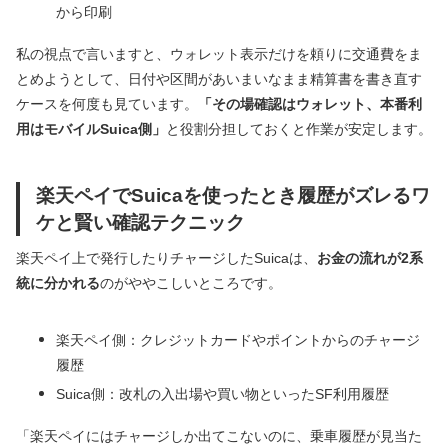
から印刷
私の視点で言いますと、ウォレット表示だけを頼りに交通費をま
とめようとして、日付や区間があいまいなまま精算書を書き直す
ケースを何度も見ています。
「その場確認はウォレット、本番利
用はモバイルSuica側」
と役割分担しておくと作業が安定します。
楽天ペイでSuicaを使ったとき履歴がズレるワ
ケと賢い確認テクニック
楽天ペイ上で発行したりチャージしたSuicaは、
お金の流れが2系
統に分かれる
のがややこしいところです。
楽天ペイ側：クレジットカードやポイントからのチャージ
履歴
Suica側：改札の入出場や買い物といったSF利用履歴
「楽天ペイにはチャージしか出てこないのに、乗車履歴が見当た