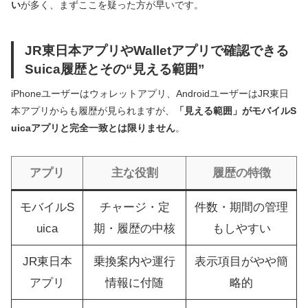
い
が多く、まずここを疑った方が早いです。
JR東日本アプリやWalletアプリで確認できる
Suica履歴とその“見える範囲”
iPhoneユーザーはウォレットアプリ、AndroidユーザーはJR東日
本アプリからも履歴が見られますが、
「見える範囲」がモバイルS
uicaアプリと完全一致とは限りません
。
アプリ
主な役割
履歴の特徴
モバイルS
チャージ・定
件数・期間の管理
uica
期・履歴の中核
もしやすい
JR東日本
乗換案内や運行
表示項目がやや簡
アプリ
情報に付随
略的