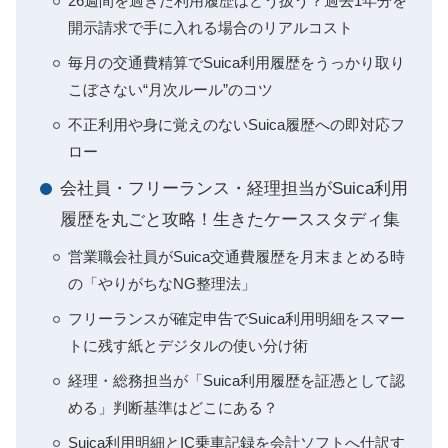
26週間を過ぎた利用履歴はどう扱う？過去1年分を
開示請求で手に入れる場合のリアルコスト
毎月の交通費精算でSuica利用履歴をうっかり取り
こぼさない“月次ルール”のコツ
不正利用や身に覚えのないSuica履歴への即対応フ
ロー
会社員・フリーランス・経理担当がSuica利用
履歴を丸ごと攻略！生きたケーススタディ集
営業職会社員がSuica交通費履歴を月末まとめる時
の「やりがちなNG整理法」
フリーランスが確定申告でSuica利用明細をスマー
トに残す紙とデジタルの使い分け術
経理・総務担当が「Suica利用履歴を証憑として認
める」判断基準はどこにある？
Suica利用明細とIC乗車記録を会計ソフトへ仕訳す