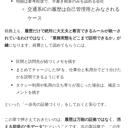
明細は参考程度で、手書き精算のみを認める会社
交通系ICの履歴は自己管理用とみなされる
ケース
税務上も、
履歴だけで絶対に大丈夫と断言できるルールが統一さ
れているわけではなく、「業務実態をどこまで説明できるか」が
鍵
になります。経費として認めてもらうには、
区間と訪問先が紐づくメモを残す
まとめてチャージしたSFを、仕事分と私用分でどう分けた
かを説明できるようにする
タクシー利用や私用の立ち寄りが混じった場合は、補足コ
メントを残す
といった「一歩先の証拠づくり」をしておくと安心です。
この章で押さえておきたいのは、
履歴は万能の証拠ではなく、消
える前提の“生データ”
だということです。次の章以降で、この生