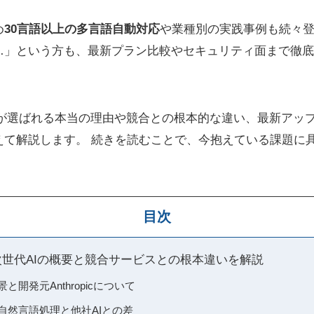
め
30言語以上の多言語自動対応
や業種別の実践事例も続々登
…」という方も、最新プラン比較やセキュリティ面まで徹底
e AIが選ばれる本当の理由や競合との根本的な違い、最新ア
えて解説します。 続きを読むことで、今抱えている課題に
目次
とは―次世代AIの概要と競合サービスとの根本違いを解説
背景と開発元Anthropicについて
特徴―自然言語処理と他社AIとの差