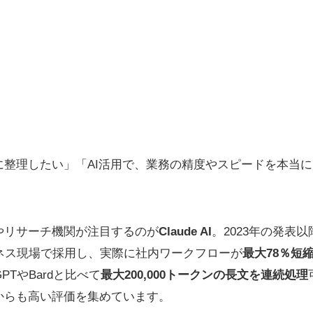
に整理したい」「AI活用で、業務の精度やスピードを本当
やリサーチ機関が注目するのが
Claude AI
。2023年の発表
ジネス現場で採用し、実際に社内ワークフローが
最大78％短
PTやBardと比べて
最大200,000トークンの長文を連続処理
からも高い評価を集めています。