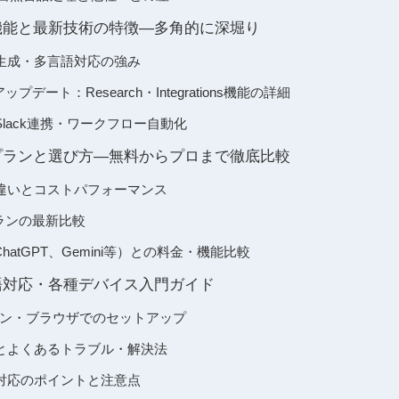
の主な機能と最新技術の特徴―多角的に深堀り
生成・多言語対応の強み
新アップデート：Research・Integrations機能の詳細
lack連携・ワークフロー自動化
の料金プランと選び方―無料からプロまで徹底比較
違いとコストパフォーマンス
他プランの最新比較
hatGPT、Gemini等）との料金・機能比較
の日本語対応・各種デバイス入門ガイド
ォン・ブラウザでのセットアップ
とよくあるトラブル・解決法
対応のポイントと注意点