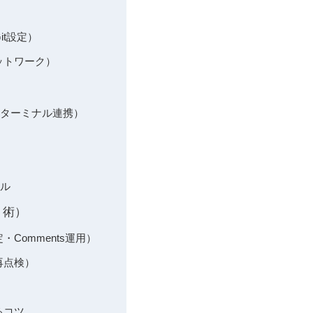
it設定）
ットワーク）
ト、ターミナル連携）
ール
ト術）
Comments運用）
再点検）
るコツ