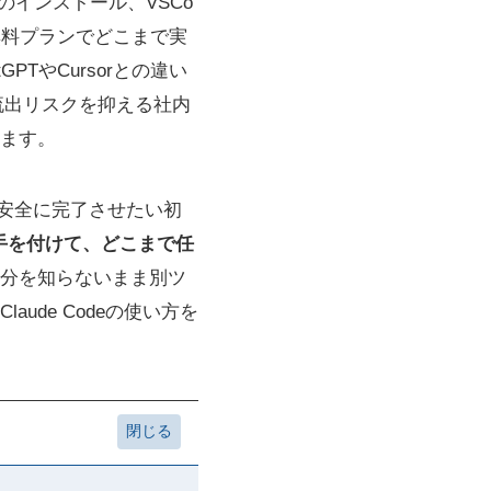
別のインストール、VSCo
無料プランでどこまで実
TやCursorとの違い
コード流出リスクを抑える社内
します。
クを安全に完了させたい初
手を付けて、どこまで任
分を知らないまま別ツ
de Codeの使い方を