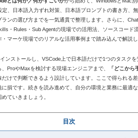
 Codeとは何か／何がすごいか
から始めて、WindowsとMac
な設定、日本語入力ずれ対策、日本語プロンプトの書き方、
ランの選び方までを一気通貫で整理します。さらに、ChatGP
kills・Rules・Sub Agentの現場での活用法、ソース
制作・マーケ現場でのリアルな活用事例まで踏み込んで解説
odeをインストールし、VSCode上で日本語だけで1つのタス
、ProやMaxを検討する現場エンジニアまで、
「どこから
線だけで判断できるよう設計しています。ここで得られる差
に損です。続きを読み進めて、自分の環境と業務に最適なClau
固めていきましょう。
目次