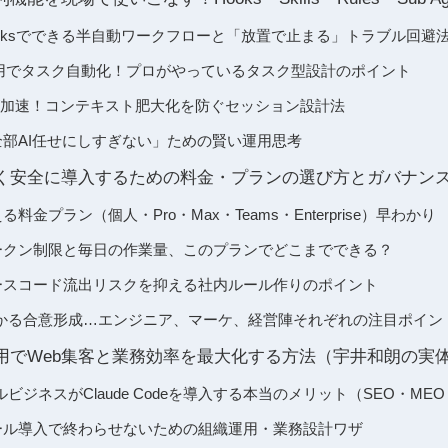
eのHooksでできる半自動ワークフローと「放置で止まる」トラブル回避
lesの活用でタスク自動化！プロがやっているタスク型設計のポイント
で分業が加速！コンテキスト肥大化を防ぐセッション設計法
eを「全部AI任せにしすぎない」ための賢い運用思考
deを長く安全に導入するための料金・プランの選び方とガバナン
が使える料金プラン（個人・Pro・Max・Teams・Enterprise）早わかり
deのトークン制限と毎日の作業量、このプランでどこまでできる？
deでソースコード流出リスクを抑える社内ルール作りのポイント
かる合意形成…エンジニア、マーケ、経営陣それぞれの注目ポイン
deの活用でWeb集客と業務効率を最大化する方法（宇井和朗の
ビジネスがClaude Codeを導入する本当のメリット（SEO・ME
deのツール導入で終わらせないための組織運用・業務設計ワザ