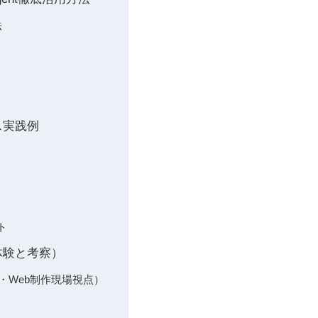
法
ス実践例
ト
実体験と考察）
O・Web制作現場視点）