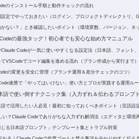
e Codeのインストール手順と動作チェックの流れ
deの初期設定でやっておきたい（ログイン、プロジェクトディレクトリ、G
deが「動かない？」とき確認したいポイント（環境変数、バージョン、ネ
aude Codeの最強タッグ！初心者でも安心な始め方マニュアル
能でClaude Codeが一気に使いやすくなる設定法（日本語、フォン
eを使ってVSCodeでコード編集を進める流れ（プラン作成から実行まで）
de Codeの変更を安全に管理（ブランチ運用＆差分チェックのコツ）
ude Code連携で「やってはいけない」使い方とプロが実践する運用ル
deを日本語で使い倒すテクニック集（入力ずれ＆伝わるプロンプ
deを日本語で活用したい人必見！最初に知っておくべきポイント（言語設定・
い？Claude Codeでありがちな入力ずれ解消法（エディタと環境
deの「通じる日本語プロンプト」テンプレート集とトラブル対策
わる！Claude Codeで作業ゴールと禁止事項を分かりやすく伝え