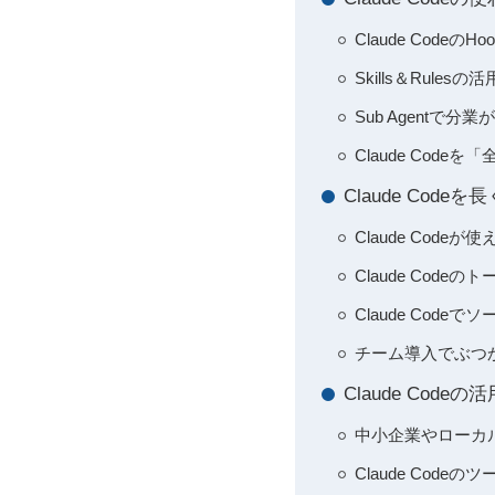
Claude Cod
Skills＆Ru
Sub Agent
Claude Cod
Claude Co
Claude Code
Claude Co
Claude Co
チーム導入でぶつ
Claude Co
中小企業やローカル
Claude Co