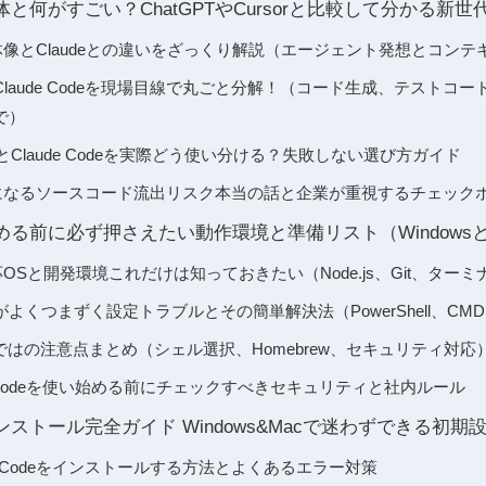
eの正体と何がすごい？ChatGPTやCursorと比較して分かる新世
deの全体像とClaudeとの違いをざっくり解説（エージェント発想とコ
laude Codeを現場目線で丸ごと分解！（コード生成、テストコ
で）
sorとClaude Codeを実際どう使い分ける？失敗しない選び方ガイド
deで気になるソースコード流出リスク本当の話と企業が重視するチェック
deを始める前に必ず押さえたい動作環境と準備リスト（Window
eの対応OSと開発環境これだけは知っておきたい（Node.js、Git、ター
ーがよくつまずく設定トラブルとその簡単解決法（PowerShell、C
ではの注意点まとめ（シェル選択、Homebrew、セキュリティ対応
de Codeを使い始める前にチェックすべきセキュリティと社内ルール
eのインストール完全ガイド Windows&Macで迷わずできる初期
aude Codeをインストールする方法とよくあるエラー対策