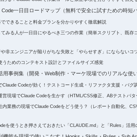
de Code一日目ロードマップ（無料で安全に試すための時短
deが無料でできることと料金プランを分かりやすく徹底解説
deを試してみる人が一日目にやるべき三つの作業（簡単スクリプト、既
de初心者や非エンジニアが陥りがちな失敗と「やらせすぎ」にならないコ
使うためのコンテキスト設計とファイルサイズ感覚
de実践活用事例集（開発・Web制作・マーケ現場でのリアルな使
Claude Codeが効く！テストコード生成・リファクタ支援・バグ
営現場でClaude Codeを生かす（HTML/CSS修正、ABテストパ
内業務の現場でClaude Codeをどう使う？（レポート自動化、C
 Codeを使うとき押さえておきたい「CLAUDE.md」と「Rules」活
の便利機能を現場で使いこなす！Hooks・Skills・Rules・Sub 