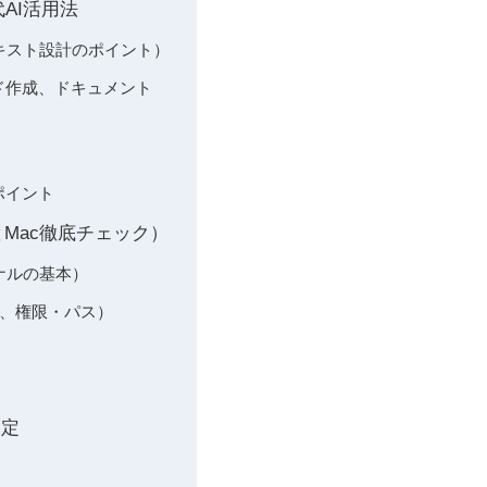
代AI活用法
ンテキスト設計のポイント）
ード作成、ドキュメント
ポイント
sとMac徹底チェック）
ミナルの基本）
MD、権限・パス）
）
設定