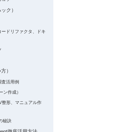
ハック）
存コードリファクタ、ドキ
ツ
い方）
調査活用例
ターン作成）
SV整形、マニュアル作
用の秘訣
Agent徹底活用方法