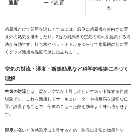
遮断
ード設置
る
扇風機だけで部屋を涼しくするには、窓側に扇風機を外向きに置
き外の熱気を排出したり、2台の扇風機で空気の流れを意識する方
法が有効です。打ち水やペットボトルを凍らせて扇風機の前に置
くグッズ活用も温度低減に役立ちます。
空気の対流・湿度・断熱効果など科学的根拠に基づく
理解
空気の対流
とは、暖かい空気が上昇し冷たい空気が下降する自然
現象です。これを活用してサーキュレーターや換気扇を適切な位
置に設置することで、部屋のこもった熱を効率よく外へ逃がせま
す。
湿度
が高いと体感温度は上昇するため、除湿は非常に効果的で