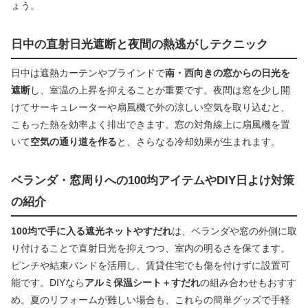
ょう。
日中の直射日光遮断と夜間の熱逃がしテクニック
日中は遮熱カーテンやブラインドで
南・西向きの窓からの日光を
遮断
し、室温の上昇を抑えることが重要です。夜間は窓を少し開
けてサーキュレーターや扇風機で外の涼しい空気を取り込むと、
こもった熱を効率よく排出できます。窓の対角線上に扇風機を置
いて
空気の通り道を作る
と、さらなる冷却効果が生まれます。
ベランダ・窓周りへの100均アイテムやDIY日よけ対策
の紹介
100均で手に入る遮光ネットやすだれ
は、ベランダや窓の外側に取
り付けることで直射日光を抑えつつ、室内の明るさを保てます。
ピンチや結束バンドを活用し、賃貸住宅でも傷を付けずに設置可
能です。DIYなら
アルミ保温シート＋すだれ
の組み合わせもおすす
め。夏のリフォームが難しい場合も、これらの簡単グッズで手軽