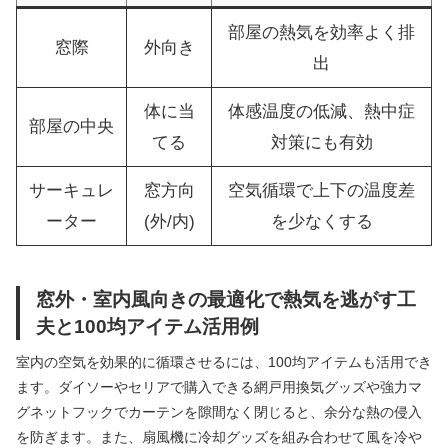
部屋の熱気を効率よく排
窓際
外向き
出
体に当
体感温度の低減、熱中症
部屋の中央
てる
対策にも有効
サーキュレ
窓方向
空気循環で上下の温度差
ーター
(外/内)
を少なくする
窓外・室内風向きの最適化で熱気を逃がす工
夫と100均アイテム活用例
室内の空気を効果的に循環させるには、100均アイテムも活用でき
ます。ダイソーやセリアで購入できる網戸用換気グッズや強力マ
グネットフックでカーテンを隙間なく閉じると、余分な熱の侵入
を防ぎます。また、扇風機に冷却グッズを組み合わせて風を冷や