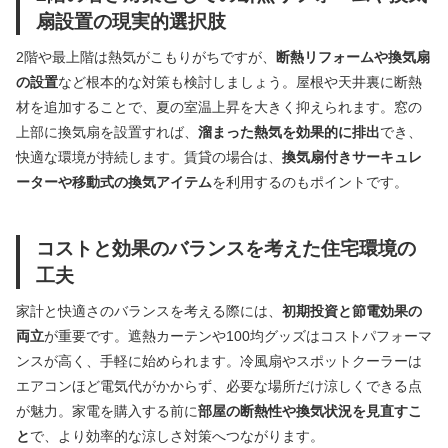
扇設置の現実的選択肢
2階や最上階は熱気がこもりがちですが、
断熱リフォームや換気扇
の設置
など根本的な対策も検討しましょう。屋根や天井裏に断熱
材を追加することで、夏の室温上昇を大きく抑えられます。窓の
上部に換気扇を設置すれば、
溜まった熱気を効果的に排出
でき、
快適な環境が持続します。賃貸の場合は、
換気扇付きサーキュレ
ーターや移動式の換気アイテム
を利用するのもポイントです。
コストと効果のバランスを考えた住宅環境の
工夫
家計と快適さのバランスを考える際には、
初期投資と節電効果の
両立
が重要です。遮熱カーテンや100均グッズはコストパフォーマ
ンスが高く、手軽に始められます。冷風扇やスポットクーラーは
エアコンほど電気代がかからず、必要な場所だけ涼しくできる点
が魅力。家電を購入する前に
部屋の断熱性や換気状況を見直すこ
と
で、より効率的な涼しさ対策へつながります。