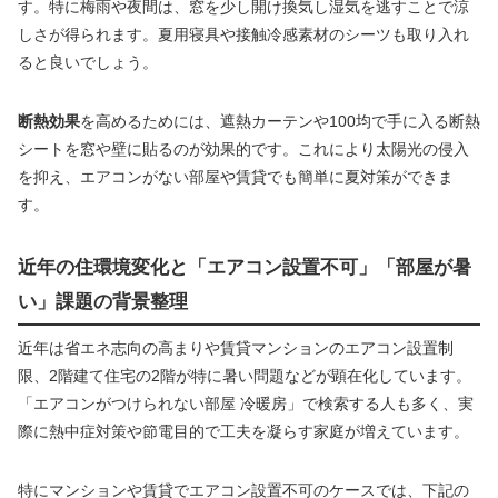
す。特に梅雨や夜間は、窓を少し開け換気し湿気を逃すことで涼
しさが得られます。夏用寝具や接触冷感素材のシーツも取り入れ
ると良いでしょう。
断熱効果
を高めるためには、遮熱カーテンや100均で手に入る断熱
シートを窓や壁に貼るのが効果的です。これにより太陽光の侵入
を抑え、エアコンがない部屋や賃貸でも簡単に夏対策ができま
す。
近年の住環境変化と「エアコン設置不可」「部屋が暑
い」課題の背景整理
近年は省エネ志向の高まりや賃貸マンションのエアコン設置制
限、2階建て住宅の2階が特に暑い問題などが顕在化しています。
「エアコンがつけられない部屋 冷暖房」で検索する人も多く、実
際に熱中症対策や節電目的で工夫を凝らす家庭が増えています。
特にマンションや賃貸でエアコン設置不可のケースでは、下記の