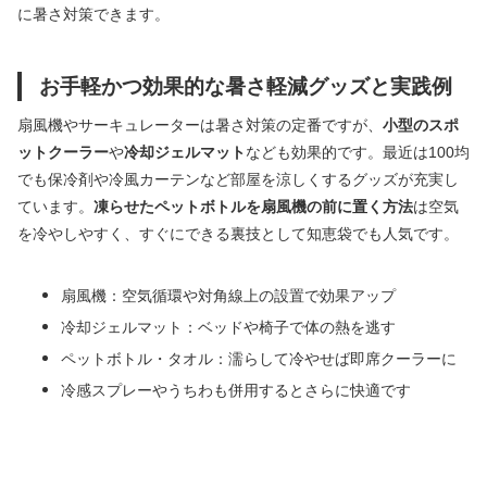
に暑さ対策できます。
お手軽かつ効果的な暑さ軽減グッズと実践例
扇風機やサーキュレーターは暑さ対策の定番ですが、
小型のスポ
ットクーラー
や
冷却ジェルマット
なども効果的です。最近は100均
でも保冷剤や冷風カーテンなど部屋を涼しくするグッズが充実し
ています。
凍らせたペットボトルを扇風機の前に置く方法
は空気
を冷やしやすく、すぐにできる裏技として知恵袋でも人気です。
扇風機：空気循環や対角線上の設置で効果アップ
冷却ジェルマット：ベッドや椅子で体の熱を逃す
ペットボトル・タオル：濡らして冷やせば即席クーラーに
冷感スプレーやうちわも併用するとさらに快適です