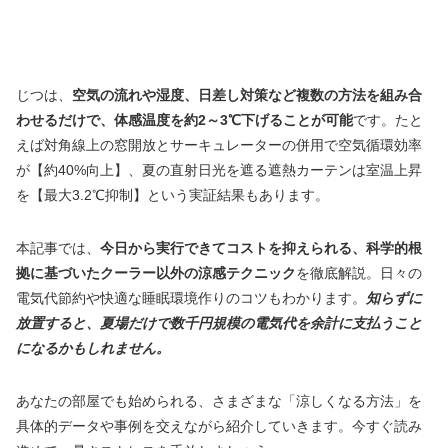
じつは、
空気の流れや湿度、日差し対策など複数の方法を組み合
わせるだけで、体感温度を約2～3℃下げることが可能
です。たと
えば対角線上の窓開放とサーキュレーターの併用で空気循環効率
が【約40%向上】、夏の直射日光を遮る遮熱カーテンは室温上昇
を【最大3.2℃抑制】という実証結果もあります。
本記事では、
今日から実行できてコストを抑えられる、科学的根
拠に基づいたクーラー以外の涼感テクニック
を徹底解説。日々の
電気代節約や快適な睡眠環境作りのコツもわかります。
知らずに
放置すると、夏場だけで数千円規模の電気代を余計に支払うこと
になるかもしれません。
あなたの部屋でも始められる、さまざまな「涼しくなる方法」を
具体的データや事例を交えながら紹介していきます。今すぐ読み