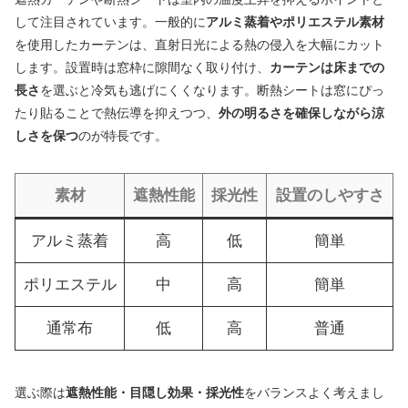
して注目されています。一般的に
アルミ蒸着やポリエステル素材
を使用したカーテンは、直射日光による熱の侵入を大幅にカット
します。設置時は窓枠に隙間なく取り付け、
カーテンは床までの
長さ
を選ぶと冷気も逃げにくくなります。断熱シートは窓にぴっ
たり貼ることで熱伝導を抑えつつ、
外の明るさを確保しながら涼
しさを保つ
のが特長です。
素材
遮熱性能
採光性
設置のしやすさ
アルミ蒸着
高
低
簡単
ポリエステル
中
高
簡単
通常布
低
高
普通
選ぶ際は
遮熱性能・目隠し効果・採光性
をバランスよく考えまし