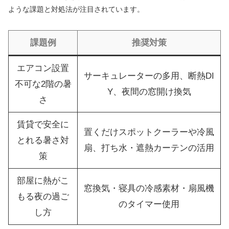
ような課題と対処法が注目されています。
課題例
推奨対策
エアコン設置
サーキュレーターの多用、断熱DI
不可な2階の暑
Y、夜間の窓開け換気
さ
賃貸で安全に
置くだけスポットクーラーや冷風
とれる暑さ対
扇、打ち水・遮熱カーテンの活用
策
部屋に熱がこ
窓換気・寝具の冷感素材・扇風機
もる夜の過ご
のタイマー使用
し方