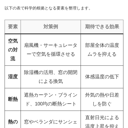
以下の表で科学的根拠となる要素を整理します。
要素
対策例
期待できる効果
空気
扇風機・サーキュレータ
部屋全体の温度
の対
ーで空気を循環させる
ムラを抑える
流
除湿機の活用、窓の開閉
湿度
体感温度の低下
による換気
遮熱カーテン・ブライン
外気の熱や日差
断熱
ド、100均の断熱シート
しを防ぐ
直射日光による
熱の
窓やベランダにサンシェ
温度上昇を抑え