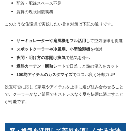
配管・配線スペース不足
賃貸の現状回復義務
このような住環境で実践したい暑さ対策は下記の通りです。
サーキュレーターや扇風機をフル活用
して空気循環を促進
スポットクーラーや冷風扇、小型除湿機
を検討
夜間・明け方の窓開け換気
で熱気を外へ
遮熱カーテン・断熱シート
で日差しと熱の侵入をカット
100均アイテムのカスタマイズ
でコスパ良く冷却力UP
設置可否に応じて家電やアイテムを上手に選び組み合わせること
で、クーラーがない部屋でもストレスなく夏を快適に過ごすこと
が可能です。
窓・換気を活用して部屋を涼しくする方法