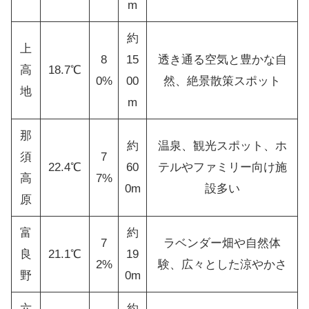
m
約
上
8
15
透き通る空気と豊かな自
高
18.7℃
0%
00
然、絶景散策スポット
地
m
那
約
温泉、観光スポット、ホ
須
7
22.4℃
60
テルやファミリー向け施
高
7%
0m
設多い
原
富
約
7
ラベンダー畑や自然体
良
21.1℃
19
2%
験、広々とした涼やかさ
野
0m
六
約