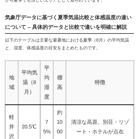
気象庁データに基づく夏季気温比較と体感温度の違い
について – 具体的データと比較で違いを明確に解説
以下のテーブルは主要な避暑地における夏季（8月）の平均気温
と、湿度、体感温度の目安をまとめたものです。
平
平均気
地
均
標
温（8
特徴
域
湿
高
月）
度
約
軽
7
10
清涼な高原、別荘・リゾ
井
20.5℃
5%
00
ート・ホテルが点在
沢