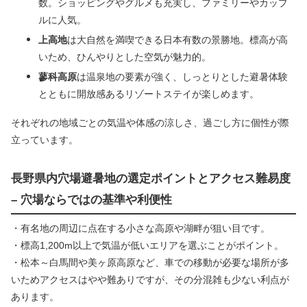
数。ショッピングやグルメも充実し、ファミリーやカップ
ルに人気。
上高地
は大自然を満喫できる日本有数の景勝地。標高が高
いため、ひんやりとした空気が魅力的。
蓼科高原
は温泉地の要素が強く、しっとりとした避暑体験
とともに開放感あるリゾートステイが楽しめます。
それぞれの地域ごとの気温や体感の涼しさ、過ごし方に個性が際
立っています。
長野県内穴場避暑地の選定ポイントとアクセス難易度
– 穴場ならではの基準や利便性
・有名地の周辺に点在する小さな高原や湖畔が狙い目です。
・標高1,200m以上で気温が低いエリアを選ぶことがポイント。
・松本～白馬間や美ヶ原高原など、車での移動が必要な場所が多
いためアクセスはやや難ありですが、その分混雑も少ない利点が
あります。