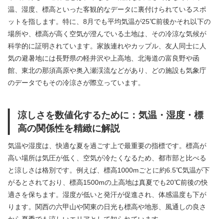
温、湿度、標高といった客観的なデータに裏付けられているスポ
ットを指します。特に、8月でも平均気温が25℃前後かそれ以下の
場所や、標高が高く空気が澄んでいる土地は、その冷涼な気候が
科学的に証明されています。家族連れやカップル、友人同士に人
気の避暑地には長野県の軽井沢や上高地、北海道の富良野や函
館、東北の那須高原や奥入瀬渓流などがあり、どの施設も気象庁
のデータでもその冷涼さが際立っています。
涼しさを数値化するために：気温・湿度・標
高の関係性を精緻に解説
気温や湿度は、快適な夏を過ごす上で最重要の指標です。標高が
高い場所は気圧が低く、空気が冷たくなるため、都市部と比べる
と涼しさは格別です。例えば、標高1000mごとに約6.5℃気温が下
がるとされており、標高1500mの上高地は真夏でも20℃前後の快
適さを保ちます。湿度が低いと発汗が促進され、体感温度も下が
ります。関西の六甲山や関東の日光も標高や地形、風通しの良さ
から夏季でも涼しいエリアとして知られています。