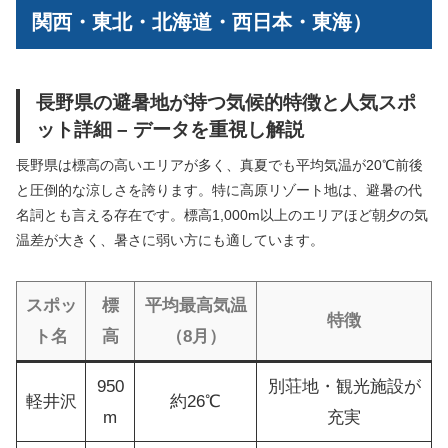
関西・東北・北海道・西日本・東海）
長野県の避暑地が持つ気候的特徴と人気スポ
ット詳細 – データを重視し解説
長野県は標高の高いエリアが多く、真夏でも平均気温が20℃前後
と圧倒的な涼しさを誇ります。特に高原リゾート地は、避暑の代
名詞とも言える存在です。標高1,000m以上のエリアほど朝夕の気
温差が大きく、暑さに弱い方にも適しています。
スポッ
標
平均最高気温
特徴
ト名
高
（8月）
950
別荘地・観光施設が
軽井沢
約26℃
m
充実