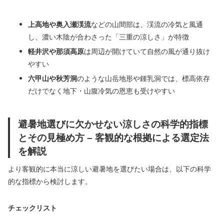
上高地や奥入瀬渓流
などの山間部は、渓流の冷気と風通
し、濃い木陰が合わさった「三重の涼しさ」が特徴
軽井沢や那須高原
は周辺が開けていて自然の風が通り抜け
やすい
六甲山や秋芳洞
のような山岳地形や鍾乳洞では、標高依存
だけでなく地下・山腹冷気の恩恵も受けやすい
避暑地選びに欠かせない涼しさの科学的指標
とその見極め方 – 客観的な根拠による選定法
を解説
より客観的に本当に涼しい避暑地を選びたい場合は、以下の科学
的な指標から検討します。
チェックリスト