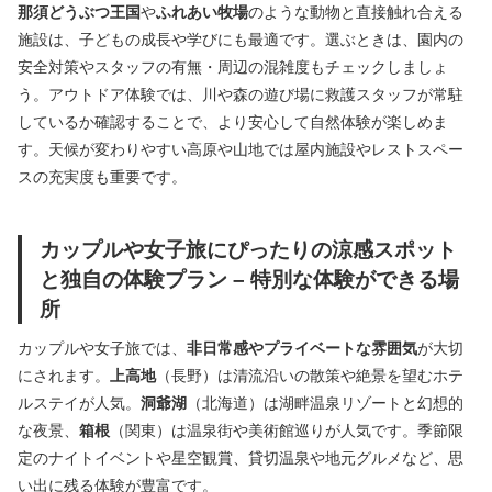
那須どうぶつ王国
や
ふれあい牧場
のような動物と直接触れ合える
施設は、子どもの成長や学びにも最適です。選ぶときは、園内の
安全対策やスタッフの有無・周辺の混雑度もチェックしましょ
う。アウトドア体験では、川や森の遊び場に救護スタッフが常駐
しているか確認することで、より安心して自然体験が楽しめま
す。天候が変わりやすい高原や山地では屋内施設やレストスペー
スの充実度も重要です。
カップルや女子旅にぴったりの涼感スポット
と独自の体験プラン – 特別な体験ができる場
所
カップルや女子旅では、
非日常感やプライベートな雰囲気
が大切
にされます。
上高地
（長野）は清流沿いの散策や絶景を望むホテ
ルステイが人気。
洞爺湖
（北海道）は湖畔温泉リゾートと幻想的
な夜景、
箱根
（関東）は温泉街や美術館巡りが人気です。季節限
定のナイトイベントや星空観賞、貸切温泉や地元グルメなど、思
い出に残る体験が豊富です。