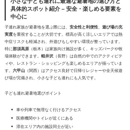
小さな子ども連れに最適な避暑地の選び方と
具体的スポット紹介 – 安全・楽しめる要素を
中心に
子連れ家族が避暑地を選ぶ際には、
安全性と利便性
、
遊び場の充
実度
を重視することが大切です。標高が高く涼しいエリアでは熱
中症リスクも軽減され、外遊びもしやすい環境が整っています。
特に
那須高原
（栃木）は家族向け施設が多く、キッズパークや牧
場体験ができます。
軽井沢
（長野）は自然の中でのアクティビテ
ィや、レストラン・ショッピングも楽しめるエリアが揃っていま
す。
六甲山
（関西）はアクセス良好で日帰りレジャーや全天候遊
び場が完備され、小さな子ども連れにも人気です。
子ども連れ避暑地選びポイント
車や列車で無理なく行けるアクセス
医療機関やトイレが近くにある
滞在エリア内の施設同士が近い