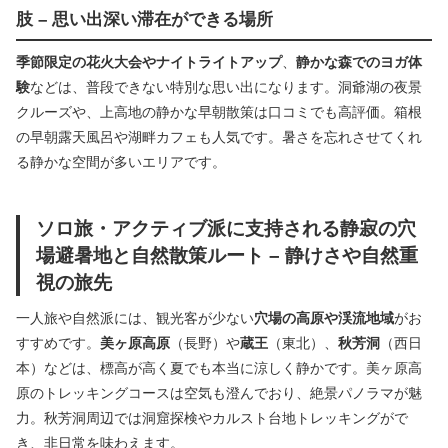
肢 – 思い出深い滞在ができる場所
季節限定の花火大会やナイトライトアップ
、
静かな森でのヨガ体
験
などは、普段できない特別な思い出になります。洞爺湖の夜景
クルーズや、上高地の静かな早朝散策は口コミでも高評価。箱根
の早朝露天風呂や湖畔カフェも人気です。暑さを忘れさせてくれ
る静かな空間が多いエリアです。
ソロ旅・アクティブ派に支持される静寂の穴
場避暑地と自然散策ルート – 静けさや自然重
視の旅先
一人旅や自然派には、観光客が少ない
穴場の高原や渓流地域
がお
すすめです。
美ヶ原高原
（長野）や
蔵王
（東北）、
秋芳洞
（西日
本）などは、標高が高く夏でも本当に涼しく静かです。美ヶ原高
原のトレッキングコースは空気も澄んでおり、絶景パノラマが魅
力。秋芳洞周辺では洞窟探検やカルスト台地トレッキングがで
き、非日常を味わえます。