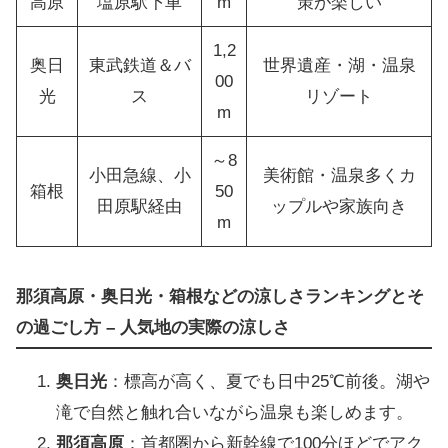
高原
塩原駅下車
m
策が楽しい
1,2
奥日
東武鉄道＆バ
世界遺産・湖・温泉
00
光
ス
リゾート
m
～8
小田急線、小
美術館・温泉多くカ
箱根
50
田原駅経由
ップルや家族向き
m
那須高原・奥日光・箱根などの涼しさランキングとそ
の過ごし方 – 人気地の実際の涼しさ
奥日光
：標高が高く、夏でも日中25℃前後。湖や
滝で自然と触れ合いながら温泉も楽しめます。
那須高原
：首都圏から新幹線で100分ほどでアク