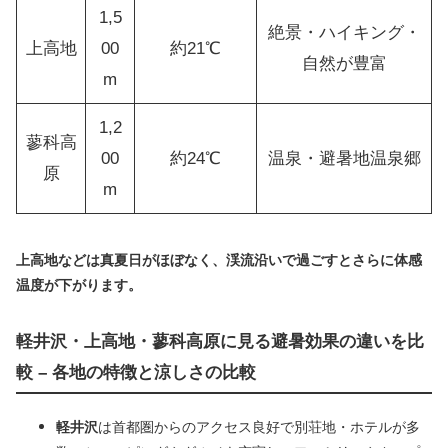
1,5
絶景・ハイキング・
上高地
00
約21℃
自然が豊富
m
1,2
蓼科高
00
約24℃
温泉・避暑地温泉郷
原
m
上高地などは真夏日がほぼなく、渓流沿いで過ごすとさらに体感
温度が下がります。
軽井沢・上高地・蓼科高原に見る避暑効果の違いを比
較 – 各地の特徴と涼しさの比較
軽井沢
は首都圏からのアクセス良好で別荘地・ホテルが多