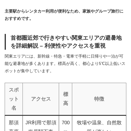
主要駅からレンタカー利用が便利なため、家族やグループ旅行に
おすすめです。
首都圏近郊で行きやすい関東エリアの避暑地
を詳細解説 – 利便性やアクセスを重視
関東エリアには、新幹線・特急・電車で手軽に日帰りや一泊が可
能な避暑地が多くあります。標高が高く、都心より5℃以上低いス
ポットが集中しています。
スポ
標
ット
アクセス
特徴
高
名
那須
JR利用で那須
700
牧場や温泉、自然散