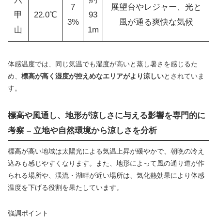
7
展望台やレジャー、光と
甲
22.0℃
93
3%
風が通る爽快な気候
山
1m
体感温度では、同じ気温でも湿度が高いと蒸し暑さを感じるた
め、
標高が高く湿度が控えめなエリアがより涼しい
とされていま
す。
標高や風通し、地形が涼しさに与える影響を専門的に
考察 – 立地や自然環境から涼しさを分析
標高が高い地域は太陽光による気温上昇が緩やかで、朝晩の冷え
込みも感じやすくなります。また、地形によって風の通り道が作
られる場所や、渓流・湖畔が近い場所は、気化熱効果により体感
温度を下げる役割を果たしています。
強調ポイント