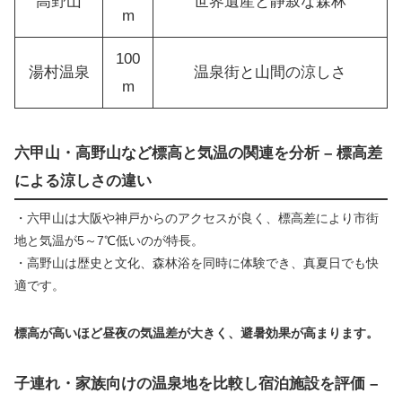
高野山
世界遺産と静寂な森林
m
100
湯村温泉
温泉街と山間の涼しさ
m
六甲山・高野山など標高と気温の関連を分析 – 標高差
による涼しさの違い
・六甲山は大阪や神戸からのアクセスが良く、標高差により市街
地と気温が5～7℃低いのが特長。
・高野山は歴史と文化、森林浴を同時に体験でき、真夏日でも快
適です。
標高が高いほど昼夜の気温差が大きく、避暑効果が高まります。
子連れ・家族向けの温泉地を比較し宿泊施設を評価 –