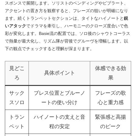
スポンスで展開します。ソリストのベンディングやビブラート、
アクセントの置き方を観察すると、フレーズの狙いが明確になり
ます。続くトランペットセクションは、タイトなハイノートと
鋭
いアタック
でドラマを牽引し、ハーモニーのクローズ度合いで色
彩が変化します。Basie流の配置では、ソロ後のシャウトコーラス
で熱量が最大化し、リズム隊が背後でグルーヴを増幅します。以
下の観点でチェックすると理解が深まります。
見どこ
体感できる効
具体ポイント
ろ
果
サック
ブレス位置とブルーノ
フレーズの歌
スソロ
ートの使い分け
心と重力感
トラン
ハイノートの支えと音
緊張感と高揚
ペット
程の安定
のピーク