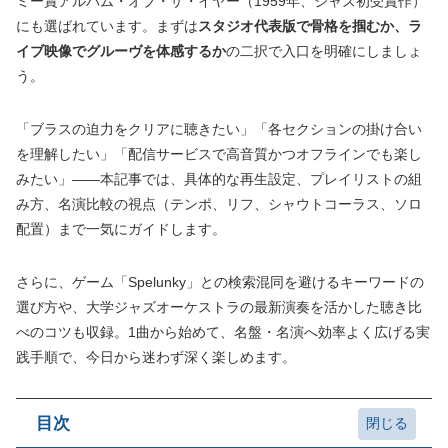
ミー賞アルバム・オブ・ザ・イヤー（1959年、ジャズ初受賞作）
にも選ばれています。まずは
スタジオ代表版で骨格を掴むか、ラ
イブ映像でグルーヴを体感するか
の二択で入口を明確にしましょ
う。
「ブラスの迫力をクリアに聴きたい」「各セクションの掛け合い
を理解したい」「配信サービスで高音質かつオフラインでも楽し
みたい」——本記事では、具体的な再生設定、プレイリストの組
み方、名演比較の視点（テンポ、リフ、シャウトコーラス、ソロ
配置）まで一気にガイドします。
さらに、ゲーム「Spelunky」との検索混同を避けるキーワードの
選び方や、大学ジャズオーケストラの最新演奏を活かした聴き比
べのコツも収録。1曲から始めて、名盤・名演へ効率よく広げる実
践手順で、今日から迷わず深く楽しめます。
目次