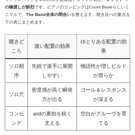
の橋渡しが鮮烈
です。ピアノのコンピングはCount Basieらしいミ
ニマルで、
The Band全体の間合い
を整えます。聴き比べの要点を
下の表にまとめます。
聴きど
ゆとりある配置の効
速い配置の効果
ころ
果
ソロ順
先鋭で派手に展開
物語性が増しビルド
序
しやすい
が滑らか
密度感が高く瞬発
コール＆レスポンス
ソロ尺
力が出る
が深まる
コンピ
andの裏拍を鋭く
空白がグルーヴを育
ング
支える
てる