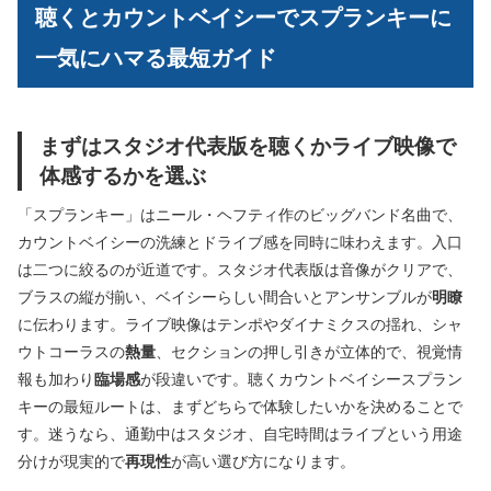
聴くとカウントベイシーでスプランキーに
一気にハマる最短ガイド
まずはスタジオ代表版を聴くかライブ映像で
体感するかを選ぶ
「スプランキー」はニール・ヘフティ作のビッグバンド名曲で、
カウントベイシーの洗練とドライブ感を同時に味わえます。入口
は二つに絞るのが近道です。スタジオ代表版は音像がクリアで、
ブラスの縦が揃い、ベイシーらしい間合いとアンサンブルが
明瞭
に伝わります。ライブ映像はテンポやダイナミクスの揺れ、シャ
ウトコーラスの
熱量
、セクションの押し引きが立体的で、視覚情
報も加わり
臨場感
が段違いです。聴くカウントベイシースプラン
キーの最短ルートは、まずどちらで体験したいかを決めることで
す。迷うなら、通勤中はスタジオ、自宅時間はライブという用途
分けが現実的で
再現性
が高い選び方になります。