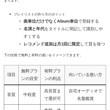
まります。
プレイリストの作り方のポイント
曲単位だけでなくAlbum単位
で登録する
名演と年代
をタイトルに明記して識別しや
すくする
レコメンド追加は月1回に限定
して質を保つ
下の比較で無料と有料の違いをイメージできます。
無料プラ
有料プラ
項目
向いている使い方
ンの目安
ンの利点
高音質ま
自宅オーディオで
音質
中程度
で選択可
名盤鑑賞