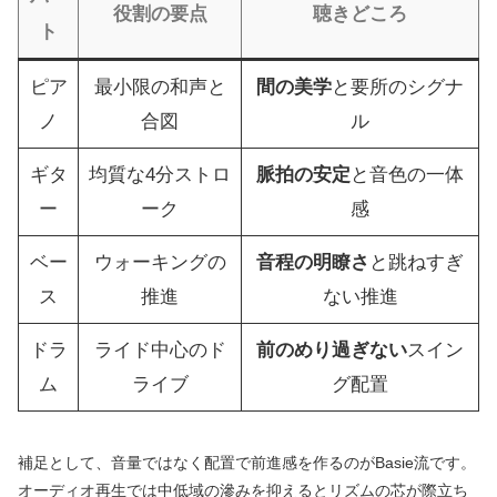
役割の要点
聴きどころ
ト
ピア
最小限の和声と
間の美学
と要所のシグナ
ノ
合図
ル
ギタ
均質な4分ストロ
脈拍の安定
と音色の一体
ー
ーク
感
ベー
ウォーキングの
音程の明瞭さ
と跳ねすぎ
ス
推進
ない推進
ドラ
ライド中心のド
前のめり過ぎない
スイン
ム
ライブ
グ配置
補足として、音量ではなく配置で前進感を作るのがBasie流です。
オーディオ再生では中低域の滲みを抑えるとリズムの芯が際立ち