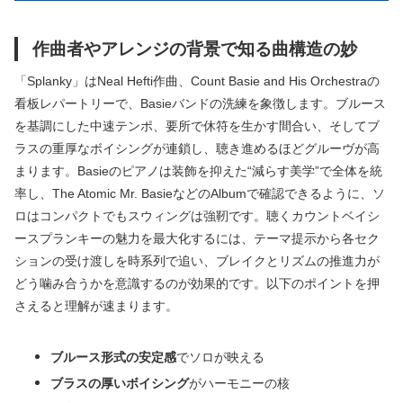
作曲者やアレンジの背景で知る曲構造の妙
「Splanky」はNeal Hefti作曲、Count Basie and His Orchestraの
看板レパートリーで、Basieバンドの洗練を象徴します。ブルース
を基調にした中速テンポ、要所で休符を生かす間合い、そしてブ
ラスの重厚なボイシングが連鎖し、聴き進めるほどグルーヴが高
まります。Basieのピアノは装飾を抑えた“減らす美学”で全体を統
率し、The Atomic Mr. BasieなどのAlbumで確認できるように、ソ
ロはコンパクトでもスウィングは強靭です。聴くカウントベイシ
ースプランキーの魅力を最大化するには、テーマ提示から各セク
ションの受け渡しを時系列で追い、ブレイクとリズムの推進力が
どう噛み合うかを意識するのが効果的です。以下のポイントを押
さえると理解が速まります。
ブルース形式の安定感
でソロが映える
ブラスの厚いボイシング
がハーモニーの核