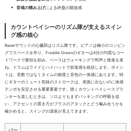
音域の積み上げ
による終盤の開放感
カウントベイシーのリズム隊が支えるスイン
グ感の核心
Basieサウンドの心臓部はリズム隊です。ピアノは極小のコンピン
グでスペースを作り、Freddie Greenのギターは4分の均質なコー
ドワークで脈拍を刻み、ベースはウォーキングで和声と推進を束
ね、ドラムはライドとハイハットで前進感を統括します。ポイン
トは、音数ではなくタイムの精度と音色の一体感にあります。特
にギターのミュート気味のストロークは、表面に出ないのに体感
テンポを安定させる重要要素です。聴くカウントベイシースプラ
ンキーを楽しむときは、ソロよりもまずバッキングの呼吸を追
い、アクセントの置き方がブラスのアタックとどう噛み合うかを
確かめると、スイングの源泉が見えてきます。
パー