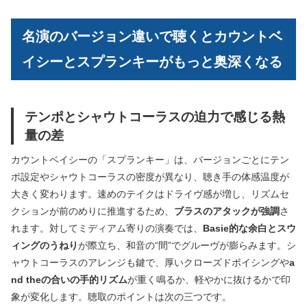
名演のバージョン違いで聴くとカウントベ
イシーとスプランキーがもっと奥深くなる
テンポとシャウトコーラスの迫力で感じる熱
量の差
カウントベイシーの「スプランキー」は、バージョンごとにテン
ポ設定やシャウトコーラスの密度が異なり、聴き手の体感温度が
大きく変わります。速めのテイクはドライヴ感が増し、リズムセ
クションが前のめりに推進するため、
ブラスのアタックが強調
さ
れます。対してミディアム寄りの演奏では、
Basie的な余白とスウ
ィングのうねり
が際立ち、和音の“間”でグルーヴが膨らみます。シ
ャウトコーラスのアレンジも鍵で、厚いクローズドボイシングや
a
nd theの合いの手的リズム
が重く鳴るか、軽やかに抜けるかで印
象が変化します。聴取のポイントは次の三つです。