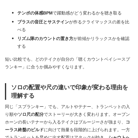
テンポの体感BPM
で躍動感がどう変わるかを聴き取る
ブラスの音圧とサステイン
が作るクライマックスの差を比
べる
リズム隊のカウントの置き方
が前傾かリラックスかを確認
する
短い比較でも、どのテイクが自分の「聴くカウントベイシースプ
ランキー」に合うか掴みやすくなります。
ソロの配置や尺の違いで印象が変わる理由を
理解する
同じ「スプランキー」でも、アルトやテナー、トランペットの入
り順や
ソロ尺の配分
でストーリーが大きく変わります。オープン
ホーンの長いテナーから入るテイクはブルージーさが強まり、
コ
ーラス終盤のビルド
に向けて熱量を段階的に上げられます。一方
でトランペットを早めに出す配置はアタックが効き、
シャウトへ