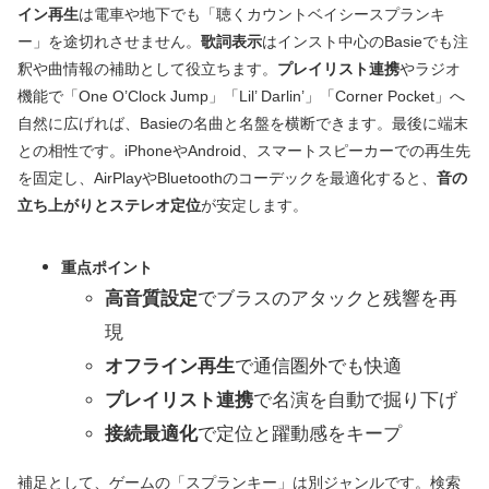
イン再生
は電車や地下でも「聴くカウントベイシースプランキ
ー」を途切れさせません。
歌詞表示
はインスト中心のBasieでも注
釈や曲情報の補助として役立ちます。
プレイリスト連携
やラジオ
機能で「One O’Clock Jump」「Lil’ Darlin’」「Corner Pocket」へ
自然に広げれば、Basieの名曲と名盤を横断できます。最後に端末
との相性です。iPhoneやAndroid、スマートスピーカーでの再生先
を固定し、AirPlayやBluetoothのコーデックを最適化すると、
音の
立ち上がりとステレオ定位
が安定します。
重点ポイント
高音質設定
でブラスのアタックと残響を再
現
オフライン再生
で通信圏外でも快適
プレイリスト連携
で名演を自動で掘り下げ
接続最適化
で定位と躍動感をキープ
補足として、ゲームの「スプランキー」は別ジャンルです。検索