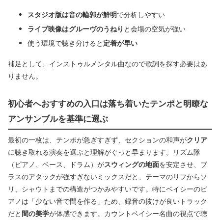
スタジオ版は音の輪郭が鮮明
で分析しやすい
ライブ映像はグルーヴのうねり
と会場の空気が強い
使う環境で聴き分けると
定着が早い
補足として、インストゥルメンタル曲なので歌詞を探す必要はあ
りません。
初心者へおすすめの入口は落ち着いたテンポと明瞭な
アンサンブルを基準に選ぶ
最初の一枚は、テンポが急ぎすぎず、セクションの和声が
クリア
に聴き取れる演奏を選ぶと理解がぐっと早まります。リズム隊
（ピアノ、ベース、ドラム）が
スウィングの地面
を安定させ、ブ
ラスのアタックが強すぎないミックスだと、テーマのリフからソ
リ、シャウトまでの構造がつかみやすいです。特にベイシーのピ
アノは「少ない音で間を作る」ため、録音の抜けが良いトラック
だと
間の美学
が体感できます。カウントベイシー名曲の視点で聴