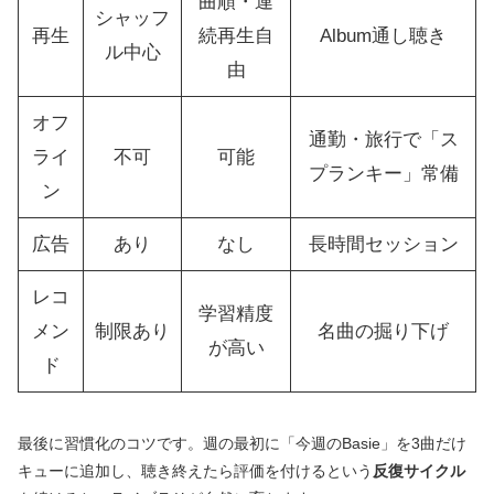
曲順・連
シャッフ
再生
続再生自
Album通し聴き
ル中心
由
オフ
通勤・旅行で「ス
ライ
不可
可能
プランキー」常備
ン
広告
あり
なし
長時間セッション
レコ
学習精度
メン
制限あり
名曲の掘り下げ
が高い
ド
最後に習慣化のコツです。週の最初に「今週のBasie」を3曲だけ
キューに追加し、聴き終えたら評価を付けるという
反復サイクル