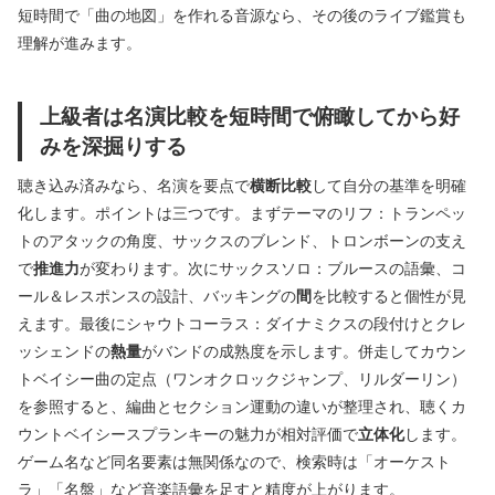
短時間で「曲の地図」を作れる音源なら、その後のライブ鑑賞も
理解が進みます。
上級者は名演比較を短時間で俯瞰してから好
みを深掘りする
聴き込み済みなら、名演を要点で
横断比較
して自分の基準を明確
化します。ポイントは三つです。まずテーマのリフ：トランペッ
トのアタックの角度、サックスのブレンド、トロンボーンの支え
で
推進力
が変わります。次にサックスソロ：ブルースの語彙、コ
ール＆レスポンスの設計、バッキングの
間
を比較すると個性が見
えます。最後にシャウトコーラス：ダイナミクスの段付けとクレ
ッシェンドの
熱量
がバンドの成熟度を示します。併走してカウン
トベイシー曲の定点（ワンオクロックジャンプ、リルダーリン）
を参照すると、編曲とセクション運動の違いが整理され、聴くカ
ウントベイシースプランキーの魅力が相対評価で
立体化
します。
ゲーム名など同名要素は無関係なので、検索時は「オーケスト
ラ」「名盤」など音楽語彙を足すと精度が上がります。