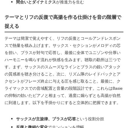
間合いとダイナミクス
が推進力を生む
テーマとリフの反復で高揚を作る仕掛けを音の階層で
捉える
テーマは簡潔で覚えやすく、リフの反復とコールアンドレスポン
スで熱量を積み上げます。サックス・セクションがメロディの芯
を担い、ブラスが対句で応答し、最後に全体でユニゾンや分厚い
ハーモニーを鳴らす流れが快感を生みます。聴取の勘所は三つで
す。まず、サックスのスムーズなラインとブラスの鋭いアタック
の質感差を聴き分けること。次に、リズム隊のレイドバックとア
クセントがフレーズ終止に与える圧を感じ取ること。最後に、ク
ライマックスでの音域配置と音量の段階設計です。これらはBasie
の抑制の効いたピアノと相まって、過度に煽らずとも高揚が自然
に到達します。以下を手掛かりにすると立体的に把握できます。
サックスが主旋律、ブラスが応答
という役割分担
反復と微細な変化
でテンションを増幅