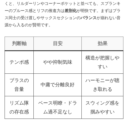
くと、リルダーリンやコーナーポケットと並べても、スプランキ
ーのブルース感とリフの推進力は
差別化
が明快です。まずはブラ
ス同士の受け渡しやサックスセクションの
バランス
が崩れない音
源から入るのが賢明です。
判断軸
目安
効果
構造が把握しや
テンポ感
やや抑制気味
すい
ブラスの
ハーモニーが聴
中庸で分離良好
音量
き取れる
リズム隊
ベース明瞭・ドラ
スウィング感を
の存在感
ム過不足なし
掴みやすい