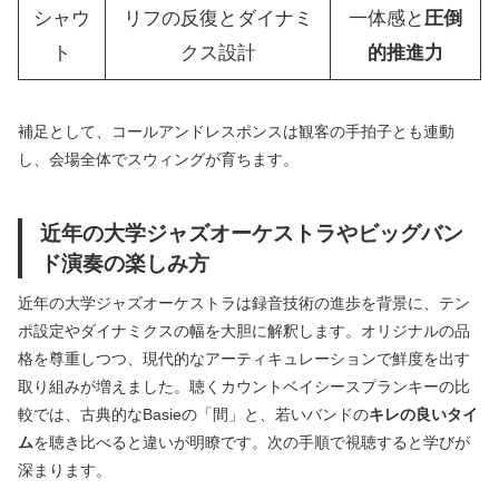
シャウ
リフの反復とダイナミ
一体感と
圧倒
ト
クス設計
的推進力
補足として、コールアンドレスポンスは観客の手拍子とも連動
し、会場全体でスウィングが育ちます。
近年の大学ジャズオーケストラやビッグバン
ド演奏の楽しみ方
近年の大学ジャズオーケストラは録音技術の進歩を背景に、テン
ポ設定やダイナミクスの幅を大胆に解釈します。オリジナルの品
格を尊重しつつ、現代的なアーティキュレーションで鮮度を出す
取り組みが増えました。聴くカウントベイシースプランキーの比
較では、古典的なBasieの「間」と、若いバンドの
キレの良いタイ
ム
を聴き比べると違いが明瞭です。次の手順で視聴すると学びが
深まります。