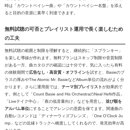
時は「カウントベイシー曲」や「カウントベイシー名盤」を添え
ると目的の音源に素早く到達できます。
無料試聴の可否とプレイリスト運用で長く楽しむため
の工夫
無料試聴の範囲と制限を理解すると、継続的に「スプランキー」
を楽しむ導線が作れます。無料プランはスキップ制限や音質制限
がある一方、曲カタログの確認には十分です。気に入ったら有料
の体験期間で
広告なし・高音質・オフライン
を試すと、Basieのブ
ラスの厚みやThe Atomic Mr. BasieなどAlbum単位の流れがよく分
かります。さらに運用面では、
テーマ別プレイリスト
が効果的で
す。例として「Count Basie and His OrchestraのNeal Hefti作品」
「Liveテイク中心」「夜の低音量向け」などを用意し、
並び順を
アルバム単位
にすることでアレンジの意図を保てます。関連曲の
自動レコメンドは「ディナーウィズフレンズ」「One O’Clock Ju
mp」などの近縁トラックへ橋渡ししてくれるので、発見効率が高