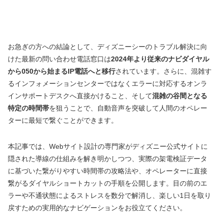
お急ぎの方への結論として、ディズニーシーのトラブル解決に向
けた最新の問い合わせ電話窓口は
2024年より従来のナビダイヤル
から050から始まるIP電話へと移行
されています。さらに、混雑す
るインフォメーションセンターではなくエラーに対応するオンラ
インサポートデスクへ直接かけること、そして
混雑の谷間となる
特定の時間帯
を狙うことで、自動音声を突破して人間のオペレー
ターに最短で繋ぐことができます。
本記事では、Webサイト設計の専門家がディズニー公式サイトに
隠された導線の仕組みを解き明かしつつ、実際の架電検証データ
に基づいた繋がりやすい時間帯の攻略法や、オペレーターに直接
繋がるダイヤルショートカットの手順を公開します。目の前のエ
ラーや不通状態によるストレスを数分で解消し、楽しい1日を取り
戻すための実用的なナビゲーションをお役立てください。