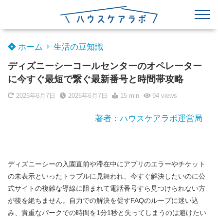
ホーム
生活の豆知識
ディズニーシーコールセンターのオペレーター
に今すぐ最短で繋ぐ最新番号と時間帯攻略
2026年6月7日
2026年6月7日
15 min
94
views
著者：ハウスケアラボ運営局
ディズニーシーの入園直前や滞在中にアプリのエラーやチケット
の未表示といったトラブルに見舞われ、今すぐ解決したいのに公
式サイトの複雑な導線に阻まれて電話番号すら見つけられない方
が後を絶ちません。自力での解決を促すFAQのループに迷い込
み、貴重なパークでの時間を1分1秒と失ってしまうのは避けたい