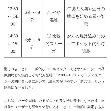
13:30
午後の入園や翌日の
6分 ～ 9
△ やや
～ 14:
準備を始める層が架
分
混雑
30
電
14:30
◯ 比較
夕方の駆け込み前の
4分 ～ 5
～ 15:
的スムー
エアポケット的な時
分
00
ズ
間帯
驚くべきことに、一般的なコールセンターではオペレーターの昼
休憩などで混雑しがちなお昼時（12:00～13:30）が、ディズニー
シーの問い合わせにおいては最も繋がりやすい「超穴場」という
結果になりました。
これは、パーク周辺にいるゲストがランチに夢中になったり、旅
行前のユーザーも昼食や休憩に入ることで、一時的に架電する人