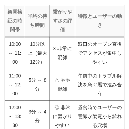
架電検
繋がりや
平均の待
特徴とユーザーの動
証の時
すさの評
ち時間
き
間帯
価
10:00
10分以
窓口のオープン直後
× 非常に
～ 11:
上（最大
でアクセスが集中し
混雑
00
12分）
やすい
11:00
午前中のトラブル解
5分 ～ 8
△ やや
～ 12:
決を急ぐ層で混み合
分
混雑
00
う
12:00
◎ 非常
昼食時でユーザーの
3分 ～ 4
～ 13:
に繋がり
意識が架電から離れ
分
30
やすい
る穴場