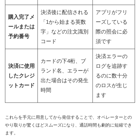
決済後に配信される
アプリがフリ
購入完了メ
「1から始まる英数
ーズしている
ールまたは
字」などの注文識別
際の照会に必
予約番号
コード
須です
決済エラーの
カードの下4桁、ブ
決済に使用
ログを追跡す
ランド名、エラーが
したクレジ
るのに数十分
出た場合はその発生
ットカード
のロスが生じ
時間
ます
これらを手元に用意してから発信することで、オペレーターとの
やり取りが驚くほどスムーズになり、通話時間も劇的に短縮でき
ます。