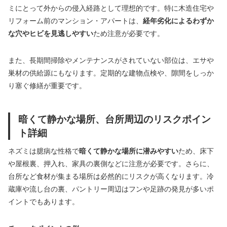
ミにとって外からの侵入経路として理想的です。特に木造住宅や
リフォーム前のマンション・アパートは、
経年劣化によるわずか
な穴やヒビを見逃しやすい
ため注意が必要です。
また、長期間掃除やメンテナンスがされていない部位は、エサや
巣材の供給源にもなります。定期的な建物点検や、隙間をしっか
り塞ぐ修繕が重要です。
暗くて静かな場所、台所周辺のリスクポイン
ト詳細
ネズミは臆病な性格で
暗くて静かな場所に潜みやすい
ため、床下
や屋根裏、押入れ、家具の裏側などに注意が必要です。さらに、
台所など食材が集まる場所は必然的にリスクが高くなります。冷
蔵庫や流し台の裏、パントリー周辺はフンや足跡の発見が多いポ
イントでもあります。