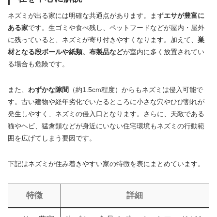
ネズミが出る家には明確な共通点があります。まず
エサが豊富に
ある家
です。生ゴミや食べ残し、ペットフードなどが屋内・屋外
に残っていると、ネズミが寄り付きやすくなります。加えて、
巣
材となる段ボールや紙類、布製品など
が室内に多く放置されてい
る場合も危険です。
また、
わずかな隙間
（約1.5cm程度）からもネズミは侵入可能で
す。古い建物や経年劣化でいたるところに小さな穴やひび割れが
発生しやすく、ネズミの侵入口となります。さらに、天敵である
猫やヘビ、猛禽類などが身近にいない住宅環境もネズミの行動範
囲を広げてしまう要因です。
下記はネズミが住み着きやすい家の特徴を表にまとめています。
特徴
詳細