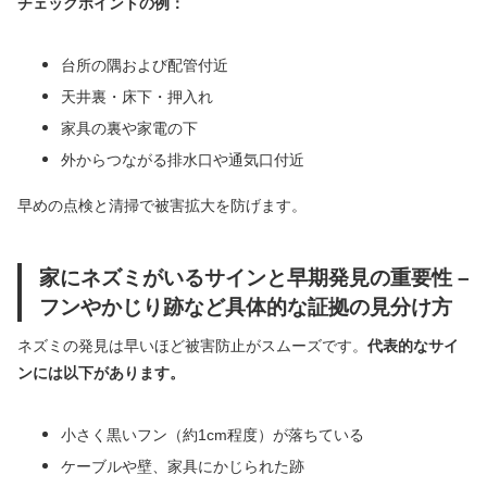
チェックポイントの例：
台所の隅および配管付近
天井裏・床下・押入れ
家具の裏や家電の下
外からつながる排水口や通気口付近
早めの点検と清掃で被害拡大を防げます。
家にネズミがいるサインと早期発見の重要性 –
フンやかじり跡など具体的な証拠の見分け方
ネズミの発見は早いほど被害防止がスムーズです。
代表的なサイ
ンには以下があります。
小さく黒いフン（約1cm程度）が落ちている
ケーブルや壁、家具にかじられた跡