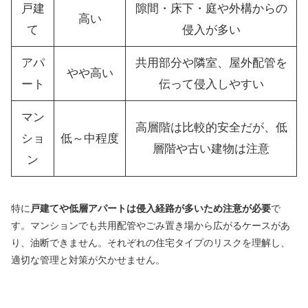
戸建
隙間・床下・庭や外構からの
高い
て
侵入が多い
アパ
共用部分や隣室、屋外配管を
やや高い
ート
伝って侵入しやすい
マン
高層階は比較的安全だが、低
ショ
低～中程度
層階や古い建物は注意
ン
特に
戸建てや低層アパートは侵入経路が多いため注意が必要
で
す。マンションでも共用配管やごみ置き場から広がるケースがあ
り、油断できません。それぞれの住宅タイプのリスクを理解し、
適切な管理と対策が欠かせません。