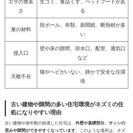
エサの豊富
生ゴミ、食品くず、ペットフードがあ
さ
る
段ボール、布類、新聞紙、断熱材が多
巣の材料
い
壁や床の隙間、排水口、配管、通気口
侵入口
など
猫やヘビがいない、静かで安全な住環
天敵不在
境
古い建物や隙間の多い住宅環境がネズミの住
処になりやすい理由
古い建物や築年数の経過した住宅は、
外壁や基礎部分、サッシの
歪みや隙間ができやすくなっています
。このような場所は、ネズ