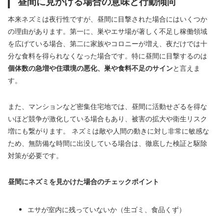
昼間に見かける場合の意味と行動傾向
本来ネズミは夜行性ですが、昼間に目撃された場合にはいくつか
の理由があります。第一に、巣やエサ場が著しく不足し稼働領域
を広げている場合、第二に家族やコロニーが増え、夜だけでは十
分な食料を得られなくなった場合です。特に昼間に目撃するのは
個体数の急増や住環境の悪化、巣や食料不足のサイン
と言えま
す。
また、マンションなど密集住宅地では、昼間に活動せざるを得な
いほど競争が激化している場合もあり、被害の拡大や衛生リスク
増にも繋がります。 ネズミは敵や人間の動きに対し非常に敏感な
ため、無防備な時間に出没している場合は、徹底した検証と駆除
対策が必要です。
昼間にネズミを見かけた場合のチェックポイント
エサが室内に残っていないか（生ゴミ、食品くず）