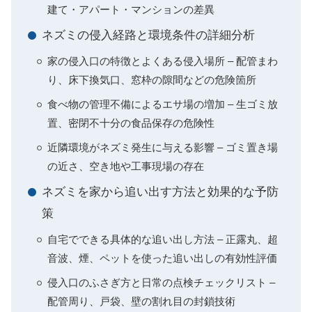
建て・アパート・マンションの差異
ネズミの侵入経路と環境条件の詳細分析
家の侵入口の特徴とよくある侵入場所 – 配管まわ
り、床下換気口、窓枠の隙間などの危険箇所
食べ物の管理不備によるエサ場の増加 – 生ゴミ放
置、密閉不十分の食品保存の危険性
近隣環境がネズミ発生に与える影響 – ゴミ置き場
の近さ、空き地や工事現場の存在
ネズミを家から追い出す方法と効果的な予防
策
自宅でできる具体的な追い出し方法 – 正露丸、超
音波、煙、ペットを使った追い出しの有効性評価
侵入口のふさぎ方と日常の点検チェックリスト –
配管周り、戸袋、壁の割れ目の封鎖技術