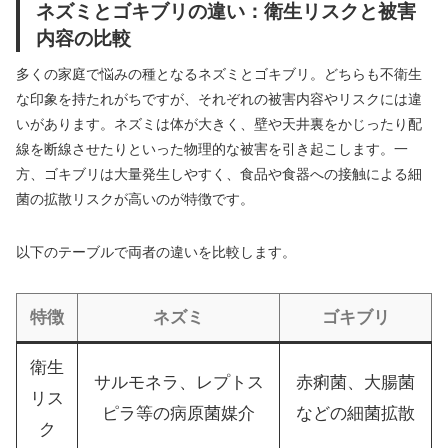
ネズミとゴキブリの違い：衛生リスクと被害
内容の比較
多くの家庭で悩みの種となるネズミとゴキブリ。どちらも不衛生
な印象を持たれがちですが、それぞれの被害内容やリスクには違
いがあります。ネズミは体が大きく、壁や天井裏をかじったり配
線を断線させたりといった物理的な被害を引き起こします。一
方、ゴキブリは大量発生しやすく、食品や食器への接触による細
菌の拡散リスクが高いのが特徴です。
以下のテーブルで両者の違いを比較します。
特徴
ネズミ
ゴキブリ
衛生
サルモネラ、レプトス
赤痢菌、大腸菌
リス
ピラ等の病原菌媒介
などの細菌拡散
ク