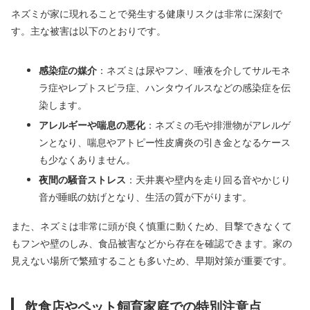
ネズミが家に現れることで発生する健康リスクは非常に深刻で
す。主な被害は以下のとおりです。
感染症の媒介
：ネズミは尿やフン、唾液を介してサルモネ
ラ症やレプトスピラ症、ハンタウイルスなどの感染症を伝
染します。
アレルギーや喘息の悪化
：ネズミの毛や排泄物がアレルゲ
ンとなり、喘息やアトピー性皮膚炎の引き金となるケース
も少なくありません。
夜間の騒音ストレス
：天井裏や壁内を走り回る音やかじり
音が睡眠の妨げとなり、生活の質が下がります。
また、ネズミは非常に頭が良く慎重に動くため、目撃できなくて
もフンや壁のしみ、食品被害などから存在を確認できます。家の
見えない場所で繁殖することも多いため、早期対策が重要です。
飲食店やペット飼育家庭での特別注意点