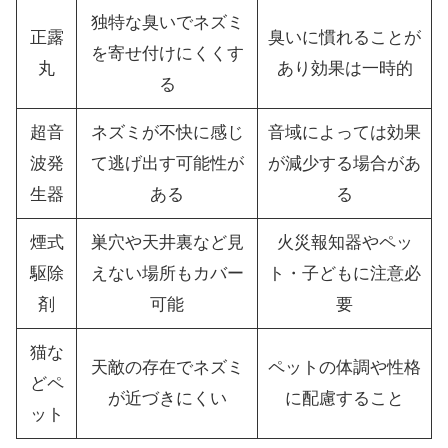
独特な臭いでネズミ
正露
臭いに慣れることが
を寄せ付けにくくす
丸
あり効果は一時的
る
超音
ネズミが不快に感じ
音域によっては効果
波発
て逃げ出す可能性が
が減少する場合があ
生器
ある
る
煙式
巣穴や天井裏など見
火災報知器やペッ
駆除
えない場所もカバー
ト・子どもに注意必
剤
可能
要
猫な
天敵の存在でネズミ
ペットの体調や性格
どペ
が近づきにくい
に配慮すること
ット