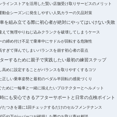
ンラインストアを活用した賢い店舗受け取りサービスのメリット
運動会シーズンに発生しやすい人気カラーの欠品対策
車を組み立てる際に初心者が絶対にやってはいけない失敗
違えて無理やりねじ込みクランクを破壊してしまうケース
ーの締め付け不足で乗車中にサドルが回転する危険性
高すぎて弾んでしまいバランスを崩す初心者の盲点
ターするために親子で実践したい最初の練習ステップ
し高めに設定することがバランスを取りやすくするコツ
た正しい乗車姿勢と最初のペダル半回転の感覚づくり
ぐために一輪車と一緒に揃えたいプロテクターとヘルメット
時にも安心できるアフターサポートと日常の点検ポイント
がたつきを週に1回チェックするだけのセルフメンテナンス
対応や万が一パーツが破損した際のお取り寄せ相談