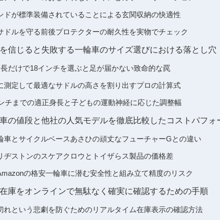
ンドが標準装備されていることによる玄関収納の快適性
サドルを守る前後プロテクターの耐久性を実物でチェック
を信じると失敗する一輪車のサイズ選びにおける落とし穴
身長だけで18インチを選ぶと足が届かない致命的な罠
に測定して最適なサドルの高さを割り出すプロの計算式
0インチまでの適正身長と子どもの運動神経に応じた調整幅
車の値段と他社の人気モデルを徹底比較したコストパフォ
輪車とサイクルベースあさひの頑丈なフューチャーGとの違い
リヂストンのスケアクロウとトイザらス製品の価格差
mazonの格安一輪車に潜む安全性と組み立て精度のリスク
在庫をオンラインで無駄なく確実に確認するための手順
切れという悲劇を防ぐためのリアルタイム在庫表示の確認方法