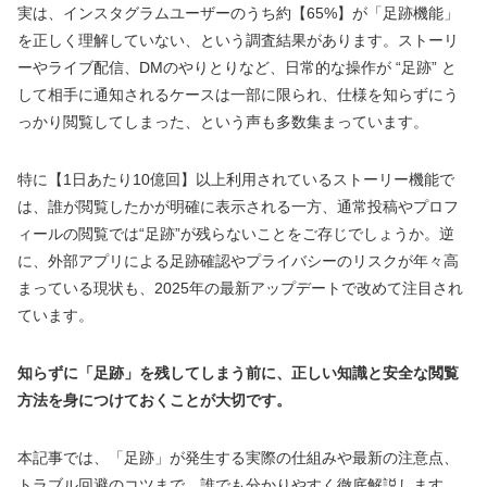
実は、インスタグラムユーザーのうち約【65%】が「足跡機能」
を正しく理解していない、という調査結果があります。ストーリ
ーやライブ配信、DMのやりとりなど、日常的な操作が “足跡” と
して相手に通知されるケースは一部に限られ、仕様を知らずにう
っかり閲覧してしまった、という声も多数集まっています。
特に【1日あたり10億回】以上利用されているストーリー機能で
は、誰が閲覧したかが明確に表示される一方、通常投稿やプロフ
ィールの閲覧では“足跡”が残らないことをご存じでしょうか。逆
に、外部アプリによる足跡確認やプライバシーのリスクが年々高
まっている現状も、2025年の最新アップデートで改めて注目され
ています。
知らずに「足跡」を残してしまう前に、正しい知識と安全な閲覧
方法を身につけておくことが大切です。
本記事では、「足跡」が発生する実際の仕組みや最新の注意点、
トラブル回避のコツまで、誰でも分かりやすく徹底解説します。