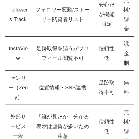
無
安心だ
Follower
フォロワー変動/ストー
料/
が機能
s Track
リー閲覧者リスト
課
限定
金
課
InstaVie
足跡取得を謳うがプロ
信頼性
金
w
フィール閲覧不可
低
制
ゼンリ
足跡取
無
ー（Zen
位置情報・SNS連携
得不可
料
ly）
無
外部サ
「誰が見たか」分かる
信頼性
料/
ービス
表示は虚偽が多いため
低
課
一般
注意