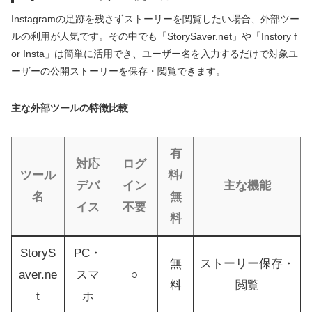
Instagramの足跡を残さずストーリーを閲覧したい場合、外部ツー
ルの利用が人気です。その中でも「StorySaver.net」や「Instory f
or Insta」は簡単に活用でき、ユーザー名を入力するだけで対象ユ
ーザーの公開ストーリーを保存・閲覧できます。
主な外部ツールの特徴比較
有
対応
ログ
ツール
料/
デバ
イン
主な機能
名
無
イス
不要
料
StoryS
PC・
無
ストーリー保存・
aver.ne
スマ
○
料
閲覧
t
ホ