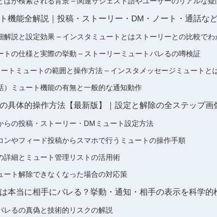
とはが検索される背景 – 関連サジェスト語やユーザーのリアルな
ト機能全解説｜投稿・ストーリー・DM・ノート・通話な
細解説と設定効果 – インスタミュートとはストーリーとの比較でわ
ートの仕様と実際の挙動 – ストーリーミュートバレるの噂検証
ノートミュートの範囲と操作方法 – インスタメッセージミュートと
話）ミュート機能の有無と一般的な通知動作
の具体的操作方法【最新版】｜設定と解除の全ステップ画
からの投稿・ストーリー・DMミュート設定方法
コンやフィード投稿からスマホで行うミュートの操作手順
の詳細とミュート管理リストの活用術
ュート解除できなくなった場合の対応策
は本当に相手にバレる？挙動・通知・相手の表示を科学的
バレるの真偽と技術的リスクの解説