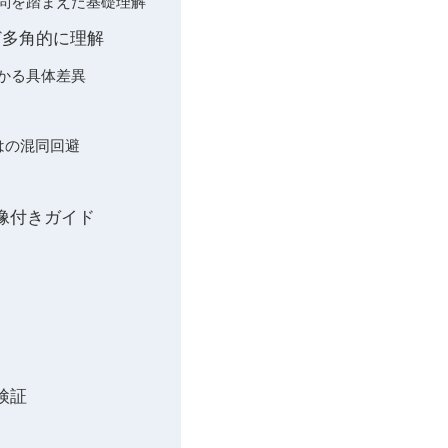
疑問を踏まえた基礎理解
ど多角的に理解
かる具体差異
はの混同回避
像付きガイド
検証