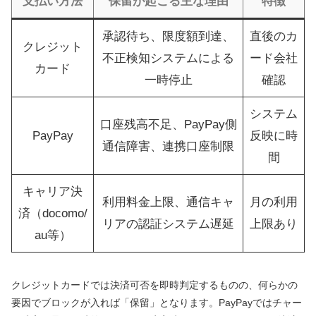
支払い方法
保留が起こる主な理由
特徴
承認待ち、限度額到達、
直後のカ
クレジット
不正検知システムによる
ード会社
カード
一時停止
確認
システム
口座残高不足、PayPay側
PayPay
反映に時
通信障害、連携口座制限
間
キャリア決
利用料金上限、通信キャ
月の利用
済（docomo/
リアの認証システム遅延
上限あり
au等）
クレジットカードでは決済可否を即時判定するものの、何らかの
要因でブロックが入れば「保留」となります。PayPayではチャー