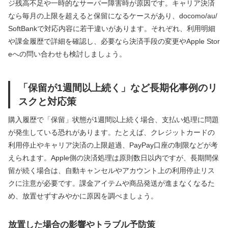
ジ残高不足や一時的なサーバー障害時が原因です。キャリア決済
なら毎月の上限を超えると保留になるケースがあり、docomo/au/
SoftBankで対応内容に若干違いがあります。それぞれ、利用明細
や課金履歴で詳細を確認し、必要なら決済手段の変更やApple Stor
eへの問い合わせも検討しましょう。
「保留が1週間以上続く」など長期化事例のリ
スクと対応策
購入履歴で「保留」状態が1週間以上続く場合、支払い処理に問題
が発生している恐れがあります。たとえば、クレジットカードの
利用停止やキャリア決済の上限超過、PayPay口座の制限などが考
えられます。Apple側の決済処理は原則数日以内ですが、長期間保
留が続く場合は、自動キャンセルやアカウント上の利用停止リス
クに注意が必要です。課金アイテムや商品発送が進まなくなるた
め、放置せずすみやかに原因を調べましょう。
放置した場合の影響やトラブル予防策