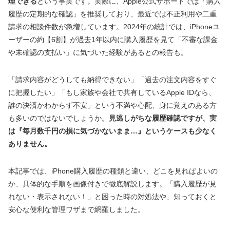
理できる
という事実です。実際に、Apple公式サポートでは「購入
履歴の定期的な確認」を推奨しており、最近では不正利用や二重
請求の相談件数が急増しています。2024年の統計では、iPhoneユ
ーザーの約【6割】が過去1年以内に購入履歴を見て「不審な課金
や未確認の支払い」に気づいた経験があるとの報告も。
「請求内容がどうしても納得できない」「過去の注文内容をすぐ
に把握したい」「もし家族や会社で共有しているApple IDなら、
誰の決済かわからず不安」という不満や心配、身に覚えのある方
も多いのではないでしょうか。
見逃しがちな履歴確認ですが、実
は『毎月数千円の損に気づかないまま…』というケースも少なく
ありません。
本記事では、iPhone購入履歴の種類と違い、どこを見ればよいの
か、具体的な手順を画像付きで徹底解説します。「購入履歴が見
れない・表示されない！」と困った時の対処法や、知っておくと
安心な便利な管理ワザまで網羅しました。