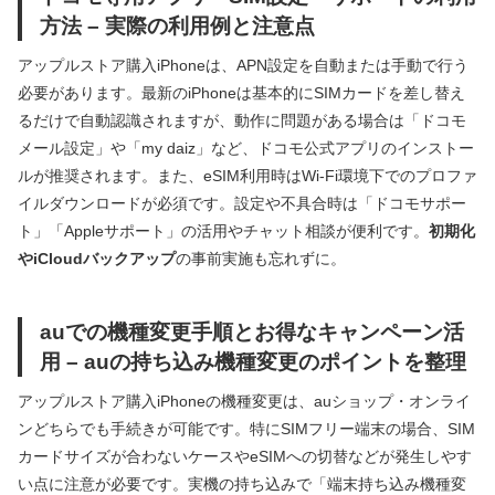
方法 – 実際の利用例と注意点
アップルストア購入iPhoneは、APN設定を自動または手動で行う
必要があります。最新のiPhoneは基本的にSIMカードを差し替え
るだけで自動認識されますが、動作に問題がある場合は「ドコモ
メール設定」や「my daiz」など、ドコモ公式アプリのインストー
ルが推奨されます。また、eSIM利用時はWi-Fi環境下でのプロファ
イルダウンロードが必須です。設定や不具合時は「ドコモサポー
ト」「Appleサポート」の活用やチャット相談が便利です。
初期化
やiCloudバックアップ
の事前実施も忘れずに。
auでの機種変更手順とお得なキャンペーン活
用 – auの持ち込み機種変更のポイントを整理
アップルストア購入iPhoneの機種変更は、auショップ・オンライ
ンどちらでも手続きが可能です。特にSIMフリー端末の場合、SIM
カードサイズが合わないケースやeSIMへの切替などが発生しやす
い点に注意が必要です。実機の持ち込みで「端末持ち込み機種変