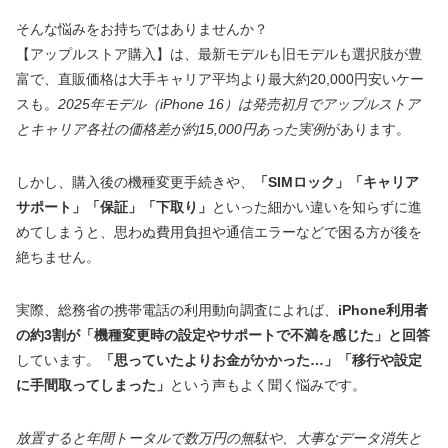
そんな悩みをお持ちではありませんか？
【アップルストア購入】は、最新モデルも旧モデルも選択肢が豊
富で、直販価格は大手キャリア平均より最大約20,000円安いケー
スも。
2025年モデル（iPhone 16）は発売初月でアップルストア
とキャリア各社の価格差が約15,000円あった実例
があります。
しかし、購入後の機種変更手続きや、
「SIMロック」「キャリア
サポート」「保証」「下取り」
といった細かい違いを知らずに進
めてしまうと、思わぬ費用負担や通信エラーなどで困る方が後を
絶ちません。
実際、総務省の携帯電話の利用動向調査によれば、
iPhone利用者
の約3割が「機種変更時の設定やサポートで不満を感じた」と回答
しています。
「思っていたよりお金がかかった…」「移行や設定
に手間取ってしまった」
という声もよく聞く悩みです。
放置すると年間トータルで数万円の無駄や、大事なデータ消失と