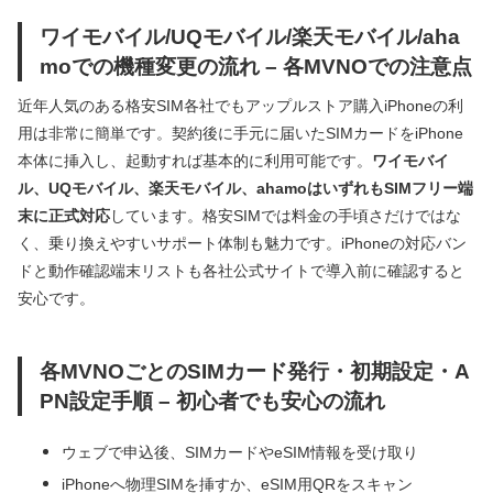
ワイモバイル/UQモバイル/楽天モバイル/aha
moでの機種変更の流れ – 各MVNOでの注意点
近年人気のある格安SIM各社でもアップルストア購入iPhoneの利
用は非常に簡単です。契約後に手元に届いたSIMカードをiPhone
本体に挿入し、起動すれば基本的に利用可能です。
ワイモバイ
ル、UQモバイル、楽天モバイル、ahamoはいずれもSIMフリー端
末に正式対応
しています。格安SIMでは料金の手頃さだけではな
く、乗り換えやすいサポート体制も魅力です。iPhoneの対応バン
ドと動作確認端末リストも各社公式サイトで導入前に確認すると
安心です。
各MVNOごとのSIMカード発行・初期設定・A
PN設定手順 – 初心者でも安心の流れ
ウェブで申込後、SIMカードやeSIM情報を受け取り
iPhoneへ物理SIMを挿すか、eSIM用QRをスキャン