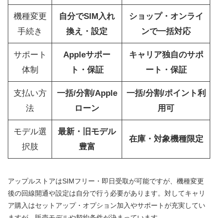
機種変更
自分でSIM入れ
ショップ・オンライ
手続き
換え・設定
ンで一括対応
サポート
Appleサポー
キャリア独自のサポ
体制
ト・保証
ート・保証
支払い方
一括/分割/Apple
一括/分割/ポイント利
法
ローン
用可
モデル選
最新・旧モデル
在庫・対象機種限定
択肢
豊富
アップルストアはSIMフリー・即日受取が可能ですが、機種変更
後の回線開通や設定は自分で行う必要があります。対してキャリ
ア購入はセットアップ・オプション加入やサポートが充実してい
ますが、販売モデルや契約条件が決まっています。