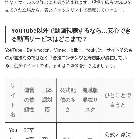
でなくウイルスや詐欺にも巻き込まれます。現場で広告やSEOを
見てきた立場から、表とチェックリストで整理していきます。
YouTube以外で動画視聴するなら…安心でき
る動画サービスはどこまで？
YouTube、Dailymotion、Vimeo、bilibili、Youkuは、
サイトそのも
のが違法なのではなく「合法コンテンツと海賊版が混在してい
る」
点がポイントです。まずは全体像を押さえましょう。
サ
運営
日本
公式配
海賊版
イ
ひとことで
の信
語対
信の多
混在リ
ト
言うと
頼性
応
さ
スク
名
You
非常
公式と違法