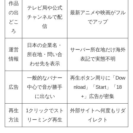
作品
テレビ局や公式
の出
最新アニメや映画がフル
チャンネルで配
どこ
でアップ
信
ろ
日本の企業名・
運営
サーバー所在地だけ海外
所在地・問い合
情報
表記で実態不明
わせ先を表示
一般的なバナー
再生ボタン周りに「Dow
広告
中心で音が勝手
nload」「Start」「18
に出ない
+」広告が密集
再生
1クリックでスト
外部サイトへ何度もリダ
方法
リーミング再生
イレクト