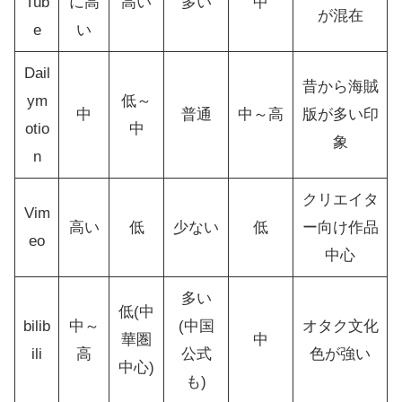
Tub
に高
高い
多い
中
が混在
e
い
Dail
昔から海賊
ym
低～
中
普通
中～高
版が多い印
otio
中
象
n
クリエイタ
Vim
高い
低
少ない
低
ー向け作品
eo
中心
多い
低(中
bilib
中～
(中国
オタク文化
華圏
中
ili
高
公式
色が強い
中心)
も)