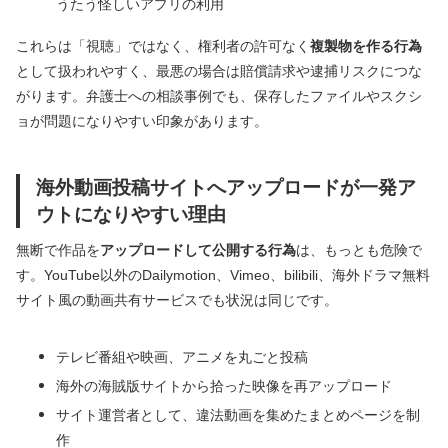
うたう怪しいアプリの利用
これらは「視聴」ではなく、権利者の許可なく
複製物を作る行為
として扱われやすく、最悪の場合は賠償請求や逮捕リスクにつな
がります。弁護士への相談事例でも、保存したファイルやスクシ
ョが問題になりやすい印象があります。
海外動画投稿サイトへアップロードが一発ア
ウトになりやすい理由
無断で作品を
アップロードして公開する行為
は、もっとも危険で
す。YouTube以外のDailymotion、Vimeo、bilibili、海外ドラマ無料
サイト風の動画共有サービスでも状況は同じです。
テレビ番組や映画、アニメを丸ごと投稿
海外の海賊版サイトから拾った映像を再アップロード
サイト運営者として、違法動画を集めたまとめページを制
作