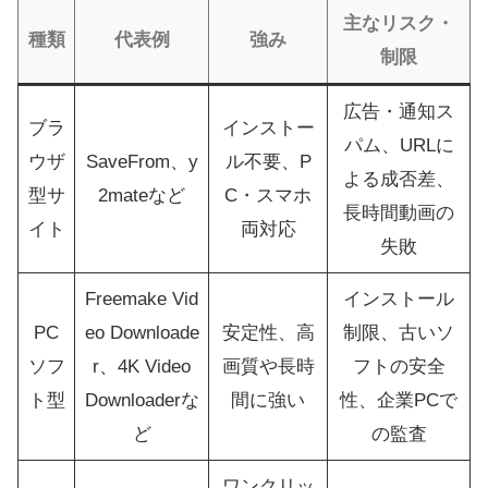
主なリスク・
種類
代表例
強み
制限
広告・通知ス
ブラ
インストー
パム、URLに
ウザ
SaveFrom、y
ル不要、P
よる成否差、
型サ
2mateなど
C・スマホ
長時間動画の
イト
両対応
失敗
Freemake Vid
インストール
PC
eo Downloade
安定性、高
制限、古いソ
ソフ
r、4K Video
画質や長時
フトの安全
ト型
Downloaderな
間に強い
性、企業PCで
ど
の監査
ワンクリッ