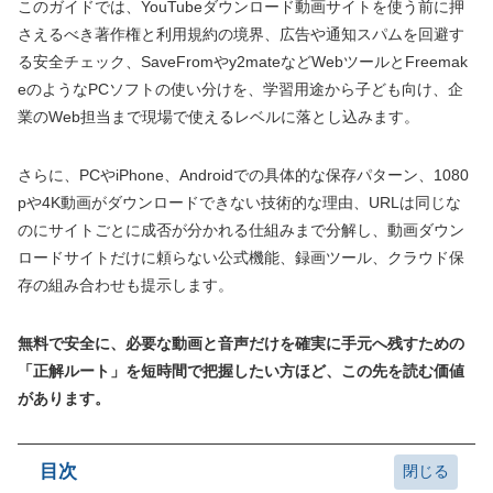
このガイドでは、YouTubeダウンロード動画サイトを使う前に押
さえるべき著作権と利用規約の境界、広告や通知スパムを回避す
る安全チェック、SaveFromやy2mateなどWebツールとFreemak
eのようなPCソフトの使い分けを、学習用途から子ども向け、企
業のWeb担当まで現場で使えるレベルに落とし込みます。
さらに、PCやiPhone、Androidでの具体的な保存パターン、1080
pや4K動画がダウンロードできない技術的な理由、URLは同じな
のにサイトごとに成否が分かれる仕組みまで分解し、動画ダウン
ロードサイトだけに頼らない公式機能、録画ツール、クラウド保
存の組み合わせも提示します。
無料で安全に、必要な動画と音声だけを確実に手元へ残すための
「正解ルート」を短時間で把握したい方ほど、この先を読む価値
があります。
目次