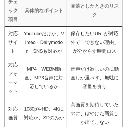
チェ
見落としたときのリス
ック
具体的なポイント
ク
項目
対応
YouTubeだけか、V
保存したいURLが対応
サイ
imeo・Dailymotio
外で「できない理由」
ト
n・SNSも対応か
が分からず時間ロス
対応
MP4・WEBM動
音声だけ欲しいのに動
フォ
画、MP3音声に対
画しか選べず、無駄に
ーマ
応しているか
容量を食う
ット
高画質を期待していた
対応
1080pやHD、4Kに
のに、ぼやけた画質し
画質
対応か、SDのみか
か出てこない