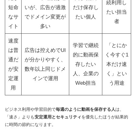
続利用し
短命
いが、広告が過激
だけ保存し
たい担当
なサ
でドメイン変更が
たい個人
者
イト
多い
速度
学習で継続
「とにか
は普
広告は控えめでUI
的に動画保
く今すぐ1
通だ
が分かりやすく、
存したい
本だけ速
が安
数年以上同じドメ
人、企業の
く」とい
定運
インで運用
Web担当
う用途
用
ビジネス利用や学習目的で
毎週のように動画を保存する人
は、
「速さ」よりも
安定運用とセキュリティ
を優先したほうが結果的
に時間の節約になります。