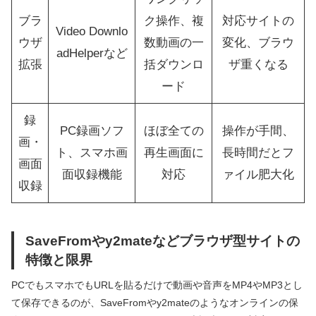
ブラ
ク操作、複
対応サイトの
Video Downlo
ウザ
数動画の一
変化、ブラウ
adHelperなど
拡張
括ダウンロ
ザ重くなる
ード
録
PC録画ソフ
ほぼ全ての
操作が手間、
画・
ト、スマホ画
再生画面に
長時間だとフ
画面
面収録機能
対応
ァイル肥大化
収録
SaveFromやy2mateなどブラウザ型サイトの
特徴と限界
PCでもスマホでもURLを貼るだけで動画や音声をMP4やMP3とし
て保存できるのが、SaveFromやy2mateのようなオンラインの保