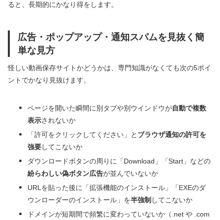
ると、長期的にかなり得をします。
広告・ポップアップ・通知スパムを見抜く簡
単な見方
怪しい動画保存サイトかどうかは、専門知識がなくても次の5ポイ
ントでかなり見抜けます。
ページを開いた瞬間に別タブや別ウインドウが
自動で複数
表示
されないか
「許可をクリックしてください」と
ブラウザ通知の許可を
強要
してこないか
ダウンロードボタンの周りに「Download」「Start」などの
紛らわしい偽ボタン広告
が並んでいないか
URLを貼った後に「拡張機能のインストール」「EXEのダ
ウンローダーのインストール」を
半強制
してこないか
ドメインが短期間で頻繁に変わっていないか（.net や .com