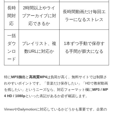
長時
2時間以上やライ
長時間動画だけ毎回エ
間対
ブアーカイブに対
ラーになるストレス
応
応できるか
一括
ダウ
プレイリスト、複
1本ずつ手動で保存す
ンロ
数URLに対応か
る手間が膨大になる
ード
特に
MP3抽出
と
高画質MP4
は負荷が高く、無料サイトでは制限さ
れやすいポイントです。「音楽だけ保存したい」「HDで教材動画
を残したい」というニーズなら、対応フォーマット欄に
MP3 / MP
4 HD / 1080p
といった表記があるか必ず確認します。
VimeoやDailymotionに対応しているかどうかも重要です。企業の