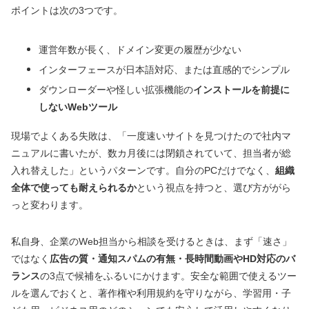
ポイントは次の3つです。
運営年数が長く、ドメイン変更の履歴が少ない
インターフェースが日本語対応、または直感的でシンプル
ダウンローダーや怪しい拡張機能の
インストールを前提に
しないWebツール
現場でよくある失敗は、「一度速いサイトを見つけたので社内マ
ニュアルに書いたが、数カ月後には閉鎖されていて、担当者が総
入れ替えした」というパターンです。自分のPCだけでなく、
組織
全体で使っても耐えられるか
という視点を持つと、選び方ががら
っと変わります。
私自身、企業のWeb担当から相談を受けるときは、まず「速さ」
ではなく
広告の質・通知スパムの有無・長時間動画やHD対応のバ
ランス
の3点で候補をふるいにかけます。安全な範囲で使えるツー
ルを選んでおくと、著作権や利用規約を守りながら、学習用・子