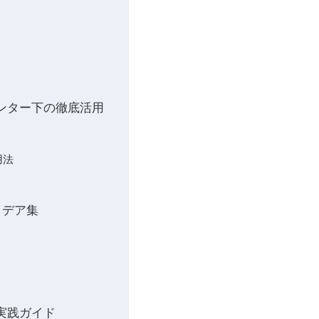
ンター下の徹底活用
用法
イデア集
実践ガイド