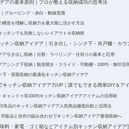
デアの基本原則｜プロが教える収納成功の思考法
則｜グルーピング・余白・動線意識
の構造を理解し収納力を最大限に活かす方法
キッチンでも失敗しないレイアウト＆収納術
ッチン収納アイデア｜引き出し・シンク下・吊戸棚・カウ
デア引き出し収納｜分類・ラベリング・仕切りの基本と応用
デアシンク下収納｜観音開き・スライド・可動棚・100均・無印活
ー下・背面収納の最適化キッチン収納アイデア
ラでキッチン収納アイデア力UP｜誰でもできる簡単DIY＆ア
・キャンドゥ等100均キッチン収納アイデアアイテムの活用術
・無印良品のキッチン収納アイデア人気商品徹底比較と活用法
術｜市販品と自作の組み合わせでキッチン収納アイデア最強収納へ
味料・家電・ゴミ箱などアイテム別キッチン収納アイデア