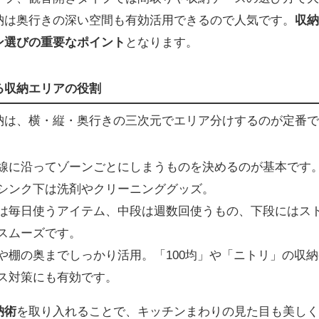
納は奥行きの深い空間も有効活用できるので人気です。
収納
ン選びの重要なポイント
となります。
る収納エリアの役割
納は、横・縦・奥行きの三次元でエリア分けするのが定番で
線に沿ってゾーンごとにしまうものを決めるのが基本です
シンク下は洗剤やクリーニンググッズ。
は毎日使うアイテム、中段は週数回使うもの、下段にはス
スムーズです。
や棚の奥までしっかり活用。「100均」や「ニトリ」の収
ス対策にも有効です。
納術
を取り入れることで、キッチンまわりの見た目も美しく