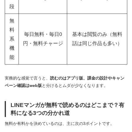
段
無
料
毎日無料・毎日0
基本は閲覧のみ（無料
系
円・無料チャージ
話は同じ作品も多い）
機
能
実務的な感覚で言うと、
読むのはアプリ版、課金の設計やキャン
ペーン確認はweb版
と分けるとムダが少なくなります。
LINEマンガが無料で読めるのはどこまで？有
料になる3つの分かれ道
無料か有料かを決めているのは、主に次の3ポイントです。