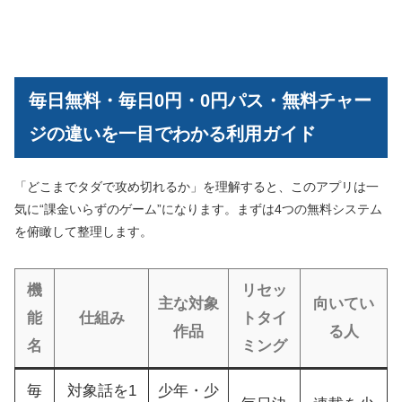
毎日無料・毎日0円・0円パス・無料チャー
ジの違いを一目でわかる利用ガイド
「どこまでタダで攻め切れるか」を理解すると、このアプリは一
気に“課金いらずのゲーム”になります。まずは4つの無料システム
を俯瞰して整理します。
機
リセッ
主な対象
向いてい
能
仕組み
トタイ
作品
る人
名
ミング
毎
対象話を1
少年・少