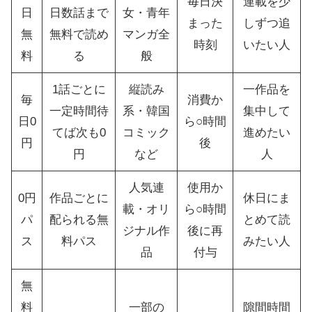
毎日決
連載を少
日
日数話まで
女・青年
まった
しずつ追
無
無料で読め
マンガ全
時刻
いたい人
料
る
般
1話ごとに
縦読み
一作品を
毎
消費か
一定時間待
系・韓国
集中して
日0
ら○時間
てば次も0
コミック
進めたい
円
後
円
など
人
人気連
使用か
0円
作品ごとに
休日にま
載・オリ
ら○時間
パ
配られる無
とめて読
ジナル作
後に再
ス
料パス
みたい人
品
付与
無
料
一部の
隙間時間