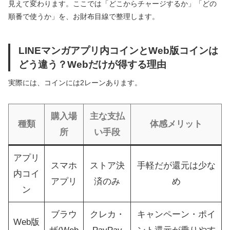
見えて変わります。ここでは「どこからチャージするか」「どの
順番で使うか」を、お財布目線で整理します。
LINEマンガアプリ内コインとWeb版コインは
どう違う？Webだけが得する理由
実際には、コインには2レーンあります。
購入場
主な支払
種類
体感メリット
所
い手段
アプリ
スマホ
ストア決
手軽だが還元は少な
内コイ
アプリ
済のみ
め
ン
ブラウ
クレカ・
キャンペーン・ポイ
Web版