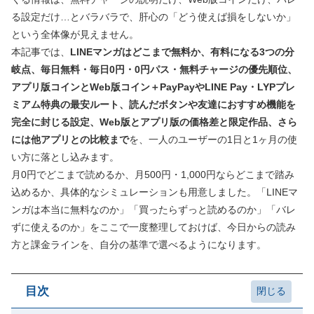
る設定だけ…とバラバラで、肝心の「どう使えば損をしないか」
という全体像が見えません。
本記事では、
LINEマンガはどこまで無料か、有料になる3つの分
岐点、毎日無料・毎日0円・0円パス・無料チャージの優先順位、
アプリ版コインとWeb版コイン＋PayPayやLINE Pay・LYPプレ
ミアム特典の最安ルート、読んだボタンや友達におすすめ機能を
完全に封じる設定、Web版とアプリ版の価格差と限定作品、さら
には他アプリとの比較まで
を、一人のユーザーの1日と1ヶ月の使
い方に落とし込みます。
月0円でどこまで読めるか、月500円・1,000円ならどこまで踏み
込めるか、具体的なシミュレーションも用意しました。「LINEマ
ンガは本当に無料なのか」「買ったらずっと読めるのか」「バレ
ずに使えるのか」をここで一度整理しておけば、今日からの読み
方と課金ラインを、自分の基準で選べるようになります。
目次