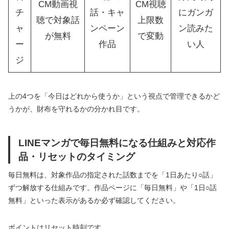
CM動画視
CM視聴
チ
話・キャ
にガンガ
聴で対象話
上限数
ャ
ンペーン
ン読みた
が無料
で変動
ー
作品
い人
ジ
上の4つを「今日はどれから使うか」という視点で管理できるかど
うかが、財布を守れるかの分かれ目です。
LINEマンガで毎日無料になる仕組みと対応作
品・リセットのタイミング
毎日無料は、対象作品の指定された話数までを「1日あたり○話」
ずつ解放する仕組みです。作品ページに「毎日無料」や「1日○話
無料」といった表示があるか必ず確認してください。
ポイントはリセット時刻です。