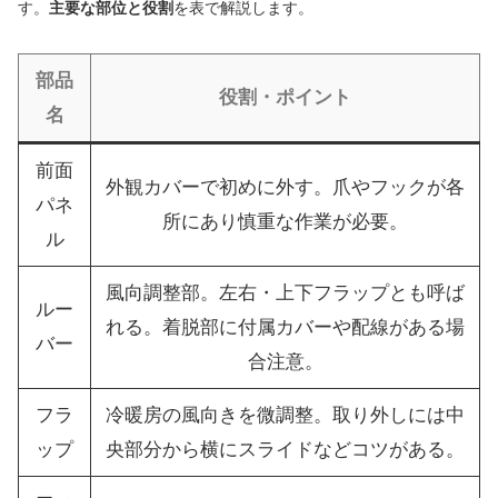
す。
主要な部位と役割
を表で解説します。
部品
役割・ポイント
名
前面
外観カバーで初めに外す。爪やフックが各
パネ
所にあり慎重な作業が必要。
ル
風向調整部。左右・上下フラップとも呼ば
ルー
れる。着脱部に付属カバーや配線がある場
バー
合注意。
フラ
冷暖房の風向きを微調整。取り外しには中
ップ
央部分から横にスライドなどコツがある。