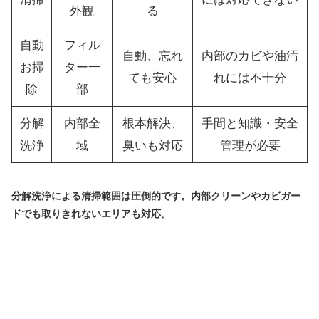
外観
る
自動
フィル
自動、忘れ
内部のカビや油汚
お掃
ター一
ても安心
れには不十分
除
部
分解
内部全
根本解決、
手間と知識・安全
洗浄
域
臭いも対応
管理が必要
分解洗浄による清掃範囲は圧倒的です。内部クリーンやカビガー
ドでも取りきれないエリアも対応。