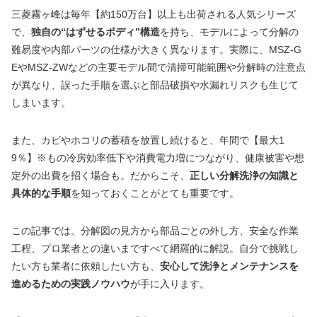
三菱霧ヶ峰は毎年【約150万台】以上も出荷される人気シリーズ
で、
独自の“はずせるボディ”構造
を持ち、モデルによって分解の
難易度や内部パーツの仕様が大きく異なります。実際に、MSZ-G
EやMSZ-ZWなどの主要モデル間で清掃可能範囲や分解時の注意点
が異なり、誤った手順を選ぶと部品破損や水漏れリスクも生じて
しまいます。
また、カビやホコリの蓄積を放置し続けると、年間で【最大1
9％】※もの冷房効率低下や消費電力増につながり、健康被害や想
定外の出費を招く場合も。だからこそ、
正しい分解洗浄の知識と
具体的な手順
を知っておくことがとても重要です。
この記事では、分解図の見方から部品ごとの外し方、安全な作業
工程、プロ業者との違いまですべて網羅的に解説。自分で挑戦し
たい方も業者に依頼したい方も、
安心して洗浄とメンテナンスを
進めるための実践ノウハウ
が手に入ります。