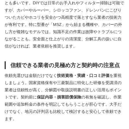
とも多いです。DIYでは日常のお手入れやフィルター掃除は可能で
すが、カバーやルーバー、シロッコファン、ドレンパンにこびり
ついたカビやホコリを安全かつ高精度で落とすなら業者の技術力
が有利です。特に型番が「MSZ」から始まる機種や、カバーの外
し方が複雑なモデルでは、知識不足の作業は故障やトラブルにつ
ながることも。安全面と仕上がりの清潔度、分解工具の扱いに自
信がなければ、業者依頼を推奨します。
信頼できる業者の見極め方と契約時の注意点
依頼先選びは金額だけでなく
技術資格・実績・口コミ評価
を重視
しましょう。国家資格保有や三菱製品に特化した研修を受講済の
業者は信頼性が高く、分解図や取扱説明書の正しい活用もポイン
トです。契約前に
保証内容・損害賠償保険
の有無を確認し、作業
範囲や追加料金の条件を明記してもらうことが肝心です。大手だ
けでなく、地元の評判店も比較して検討すると安心して依頼でき
ます。