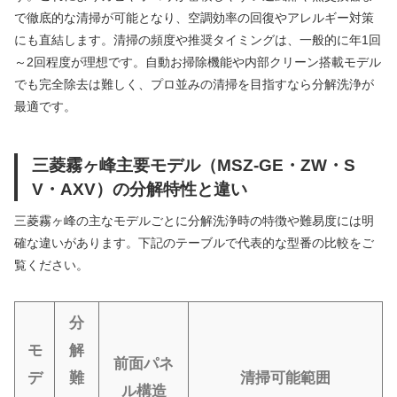
で徹底的な清掃が可能となり、空調効率の回復やアレルギー対策
にも直結します。清掃の頻度や推奨タイミングは、一般的に年1回
～2回程度が理想です。自動お掃除機能や内部クリーン搭載モデル
でも完全除去は難しく、プロ並みの清掃を目指すなら分解洗浄が
最適です。
三菱霧ヶ峰主要モデル（MSZ-GE・ZW・S
V・AXV）の分解特性と違い
三菱霧ヶ峰の主なモデルごとに分解洗浄時の特徴や難易度には明
確な違いがあります。下記のテーブルで代表的な型番の比較をご
覧ください。
分
モ
解
前面パネ
デ
難
清掃可能範囲
ル構造