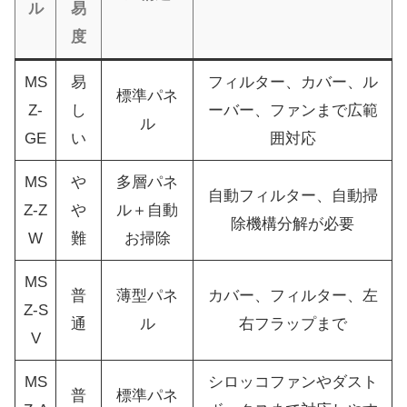
ル
易
度
MS
易
フィルター、カバー、ル
標準パネ
Z-
し
ーバー、ファンまで広範
ル
GE
い
囲対応
MS
や
多層パネ
自動フィルター、自動掃
Z-Z
や
ル＋自動
除機構分解が必要
W
難
お掃除
MS
普
薄型パネ
カバー、フィルター、左
Z-S
通
ル
右フラップまで
V
MS
シロッコファンやダスト
普
標準パネ