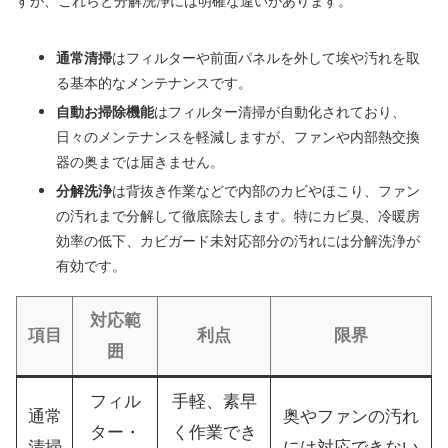
すが、これらと分解洗浄には明確な違いがあります。
通常清掃
はフィルターや前面パネルを外して埃や汚れを取
る基本的なメンテナンスです。
自動お掃除機能
はフィルター清掃が自動化されており、
日々のメンテナンスを軽減しますが、ファンや内部熱交換
器の奥までは届きません。
分解洗浄
は背抜き作業などで内部のカビやほこり、ファン
の汚れまで分解して徹底除去します。特にカビ臭、冷暖房
効率の低下、カビガード未対応部分の汚れには分解洗浄が
有効です。
対応範
項目
利点
限界
囲
フィル
手軽、素早
通常
奥やファンの汚れ
ター・
く作業でき
清掃
には対応できない