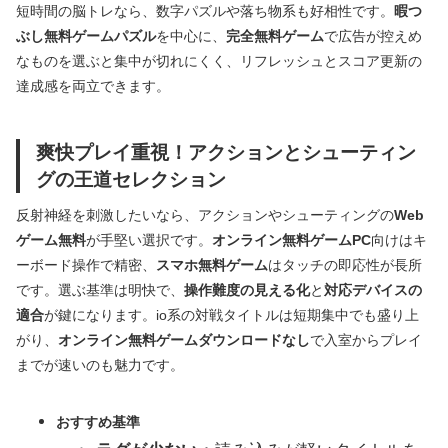
短時間の脳トレなら、数字パズルや落ち物系も好相性です。
暇つ
ぶし無料ゲームパズル
を中心に、
完全無料ゲーム
で広告が控えめ
なものを選ぶと集中が切れにくく、リフレッシュとスコア更新の
達成感を両立できます。
爽快プレイ重視！アクションとシューティン
グの王道セレクション
反射神経を刺激したいなら、アクションやシューティングの
Web
ゲーム無料
が手堅い選択です。
オンライン無料ゲームPC
向けはキ
ーボード操作で精密、
スマホ無料ゲーム
はタッチの即応性が長所
です。選ぶ基準は明快で、
操作難度の見える化
と
対応デバイスの
適合
が鍵になります。io系の対戦タイトルは短期集中でも盛り上
がり、
オンライン無料ゲームダウンロードなし
で入室からプレイ
までが速いのも魅力です。
おすすめ基準