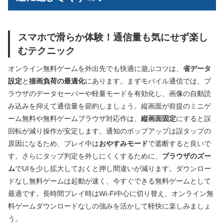
スマホで滑らか体験！通信量も気にせず楽し
むテクニック
オンライン無料ゲームを外出先でも快適に遊ぶコツは、
省データ
設定
と
描画負荷の最適化
にあります。まずモバイル通信では、ブ
ラウザのデータセーバーや軽量モードを有効化し、画像の自動読
み込みを抑えて通信量を節約しましょう。縦画面が前提のミニゲ
ーム無料や無料ゲームブラウザ対応作は、
縦画面固定
にすると誤
回転が減り操作が安定します。通知のポップアップは誤タップの
原因になるため、プレイ中は
おやすみモード
で遮断すると良いで
す。さらにタップ判定を外しにくくするために、
ブラウザのズー
ム
でUIを少し拡大しておくと押し間違いが減ります。ダウンロー
ドなし無料ゲームは起動が速く、今すぐできる無料ゲームとして
最適です。長時間プレイ時はWi‑Fi中心に切り替え、オンライン無
料ゲームダウンロードなしの強みを活かして軽快に楽しみましょ
う。