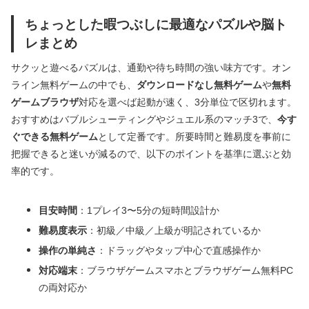
ちょっとした暇つぶしに最適なパズルや脳ト
レまとめ
サクッと遊べるパズルは、通勤や待ち時間の強い味方です。オン
ライン無料ゲームの中でも、
ダウンロードなし無料ゲーム
や
無料
ゲームブラウザ
対応を選べば起動が速く、3分単位で区切れます。
おすすめはバブルシューティングやジュエル系のマッチ3で、
今す
ぐできる無料ゲーム
として定番です。所要時間と難易度を事前に
把握できると迷いが減るので、以下のポイントを基準に選ぶと効
率的です。
目安時間
：1プレイ3〜5分の短時間設計か
難易度表示
：初級／中級／上級が明記されているか
操作の単純さ
：ドラッグやタップ中心で直感操作か
対応端末
：ブラウザゲームスマホとブラウザゲーム無料PC
の両対応か