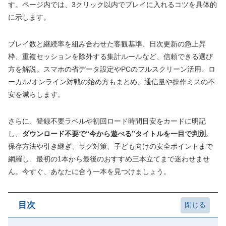
す。ページ内では、3クリック以内でプレイに入れるコツを具体的
に示します。
プレイ数と継続率を組み合わせた客観基準、日次更新の急上昇
枠、重複セッションを除外する集計ルールなど、信頼できる選び
方を解説。スマホの省データ設定やPCのフルスクリーン活用、ロ
ーカル/オンライン対戦の始め方もまとめ、通信量や操作ミスの不
安を減らします。
さらに、登録不要ラベルや初回ロード時間目安をカードに明記
し、
ダウンロード不要で“今から遊べる”タイトルを一目で判別
。
保存方法や引き継ぎ、ラグ対策、子ども向けの安全ポイントまで
網羅し、最初の1本から最後のおすすめ三本立てまで迷わせませ
ん。今すぐ、あなたに合う一本を見つけましょう。
目次