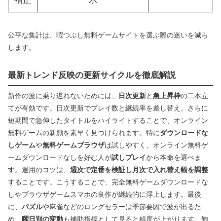
補正
示
公平な集計は、暇つぶし無料ゲームサイトを選ぶ際の迷いを減ら
します。
最新トレンド反映の更新サイクルを徹底解説
新作の波に乗り遅れないためには、
日次更新
と
急上昇枠
の二本立
てが有効です。日次更新でプレイ数と継続率を差し替え、さらに
短期間で急伸したタイトルをハイライトすることで、オンライン
無料ゲームの新顔を素早く見つけられます。特に
ダウンロードな
しゲーム
や
無料ゲームブラウザ
は試しやすく、オンライン無料ゲ
ームダウンロードなしを好む人が
試しプレイ
から本命を選べま
す。運用のコツは、
週次で定番を検証し月次で入れ替え幅を調整
することです。こうすることで、完全無料ゲームダウンロードな
しやブラウザゲームスマホの良作が継続的に浮上します。最後
に、
パズル
や麻雀などのロングセラーは季節要因で波が出るた
め、
曜日別の変動
も補助指標として見ると精度が上がります。飽