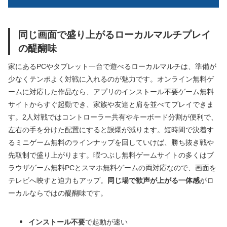
同じ画面で盛り上がるローカルマルチプレイ
の醍醐味
家にあるPCやタブレット一台で遊べるローカルマルチは、準備が
少なくテンポよく対戦に入れるのが魅力です。オンライン無料ゲ
ームに対応した作品なら、アプリのインストール不要ゲーム無料
サイトからすぐ起動でき、家族や友達と肩を並べてプレイできま
す。2人対戦ではコントローラー共有やキーボード分割が便利で、
左右の手を分けた配置にすると誤爆が減ります。短時間で決着す
るミニゲーム無料のラインナップを回していけば、勝ち抜き戦や
先取制で盛り上がります。暇つぶし無料ゲームサイトの多くはブ
ラウザゲーム無料PCとスマホ無料ゲームの両対応なので、画面を
テレビへ映すと迫力もアップ。
同じ場で歓声が上がる一体感
がロ
ーカルならではの醍醐味です。
インストール不要
で起動が速い