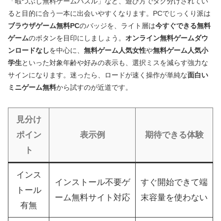
「暇つぶし無料ゲームパズル」など、遊び方でタグ分けされてい
ると目的に合う一本に出会いやすくなります。PCでじっくり派は
ブラウザゲーム無料PC
のバッジを、ライト層は
今すぐできる無料
ゲーム
のボタンを目印にしましょう。
オンライン無料ゲームダウ
ンロードなし
を中心に、
無料ゲーム人気女性
や
無料ゲーム人気小
学生
といった対象年齢や好みの表示も、選択ミスを減らす強力な
サインになります。迷ったら、ロードが速く操作が単純な
面白い
ミニゲーム無料
から試すのが近道です。
見分け
ポイン
表示例
期待できる体験
ト
インス
インストール不要ゲ
すぐ開始できて端
トール
ーム無料サイト対応
末容量を使わない
有無