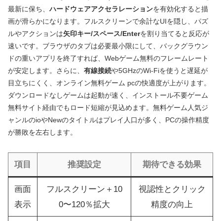
最新に保ち、
ハードウェアアクセラレーション
を有効化すると描
画が滑らかになります。フルスクリーンで余計なUIを隠し、パズ
ルやアクションは
矢印キー/スペース/Enter
を割り当てると反応が
速いです。ブラウザのタブは必要最小限にして、バックグラウン
ドの重いアプリを終了すれば、Webゲーム無料のフレームレート
が安定します。さらに、
有線接続
や5GHzのWi‑Fiを使うと遅延が
目立ちにくく、オンライン無料ゲーム pcの快適度が上がります。
ダウンロードなしゲームは起動が速く、インストール不要ゲーム
無料サイト経由でもロード短縮が見込めます。無料ゲーム人気ジ
ャンルのioやNewのタイトルはプレイ人口が多く、PCの操作精度
が勝敗を左右します。
項目
推奨設定
期待できる効果
画面
フルスクリーン＋10
視認性とクリック
表示
0〜120％拡大
精度の向上