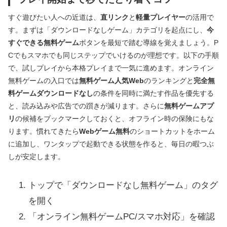
すぐ遊びたい人への近道は、
直リンク
と
軽量プレイヤー
の活用で
す。まずは「ダウンロードなしゲーム」カテゴリを起点にし、
今
すぐできる無料ゲーム
ボタンを最短で踏む導線を覚えましょう。P
Cでもスマホでも同じステップでいけるのが理想です。以下の手順
で、試しプレイから本格プレイまで一気に進めます。オンライン
無料ゲームの入口では
無料ゲーム人気Web
のランキングと
完全無
料ゲームダウンロードなし
の条件を同時に満たす作品を優先する
と、読み込みや広告での躓きが減ります。さらに
無料ゲームアプ
リ
の候補をブックマークしておくと、オフライン時の保険にもな
ります。慣れてきたら
Webゲーム無料
のショートカットをホーム
に追加し、ワンタップで起動できる状態を作ると、毎日の暇つぶ
しが安定します。
トップで「ダウンロードなし無料ゲーム」のタグ
を開く
「オンライン無料ゲームPC/スマホ対応」を確認