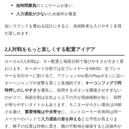
短時間勝負
のミニゲームが多い
入力遅延が少ない
ため操作が素直
短いラウンドを重ねる設計にすると、未経験者も入りやすく全員
が楽しめます。
2人対戦をもっと楽しくする配置アイデア
ローカル2人対戦は、キー配置と画面分割で遊びやすさが大きく変
わります。キーボード分割では左プレイヤーをWASD、右プレイ
ヤーを矢印キーに割り当て、アクションやio系のPlayボタンに近い
キーへジャンプや攻撃を置くと直感的です。
キーコンフィグで同
時押しのしやすさ
を優先し、頻用するボタンを隣接させすぎない
のがコツ。画面分割は左右より上下の方が視線移動が短く、視野
が保ちやすいタイトルもあります。モニターが小さい場合はUI縮
小を避け、
重要情報は中央寄せ
に。コントローラー共有時は同一
メーカーのパッドで
入力遅延の差を抑える
と公平性が高まりま
す。椅子の位置は対称に置き、腕の可動域を確保すると誤操作が