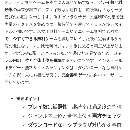
オンライン無料ゲームを本当に人気順で探すなら、
プレイ数
と
継
続率
の両立が鍵です。プレイ数は話題性を、継続率は「もう一度
遊びたい度」を示します。例えばブラウザゲーム無料PCの定番は
大量のアクセスを集めつつ、短時間でも戻ってくる人が多いタイ
トルが強いです。スマホ無料ゲームやミニゲーム無料でも同様
で、
今すぐできる無料ゲーム
を試しプレイした後に定着するかが
質の差になります。比較時はジャンル別に見ると精度が上がりま
す。パズルやio系、アクションなどで遊び方が異なるため、
ジャ
ンル内の上位と全体上位を併読
するのがコツです。インストール
不要ゲーム無料サイトのランキングは、ダウンロードなし無料ゲ
ームを探す人にも相性が良く、
完全無料ゲーム
志向のユーザーに
向いています。
重要ポイント
プレイ数は話題性
、継続率は満足度の指標
ジャンル内上位と全体上位を
両方チェック
ダウンロードなし
や
ブラウザ
対応かを事前