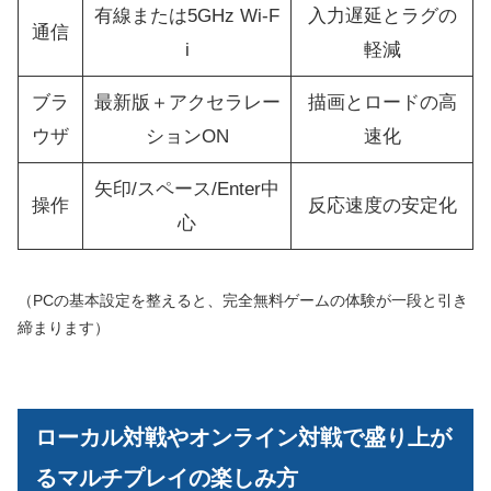
有線または5GHz Wi‑F
入力遅延とラグの
通信
i
軽減
ブラ
最新版＋アクセラレー
描画とロードの高
ウザ
ションON
速化
矢印/スペース/Enter中
操作
反応速度の安定化
心
（PCの基本設定を整えると、完全無料ゲームの体験が一段と引き
締まります）
ローカル対戦やオンライン対戦で盛り上が
るマルチプレイの楽しみ方