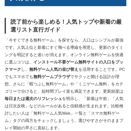
読了前から楽しめる！人気トップや新着の厳
選リスト直行ガイド
「今すぐできる無料ゲーム」を探すなら、入口はシンプルが最強
です。人気上位と新着にすぐ飛べる導線を用意し、更新のタイミ
ングを明記すると迷いが消えます。オンライン無料ゲームを快適
に選ぶコツは、
インストール不要ゲーム無料サイトの入口をブッ
クマーク
し、
無料ゲーム人気の並び替え
を活用することです。PC
でもスマホでも
無料ゲームブラウザ
でサクッと開ける設計が理
想。さらに「暇つぶし無料ゲーム」や「ミニゲーム無料」をカテ
ゴリーで分けると、短時間プレイ派も満足できます。更新頻度は
毎日または週次のリフレッシュ
を明示し、「新着は午前」「人気
は日次反映」などのルールがあると信頼感が生まれます。比較検
討したい人は「無料ゲーム人気Web」一覧と「スマホ無料ゲー
ム」タグの両方をチェックしましょう。選びやすさがそのままプ
レイ開始の早さに直結します。