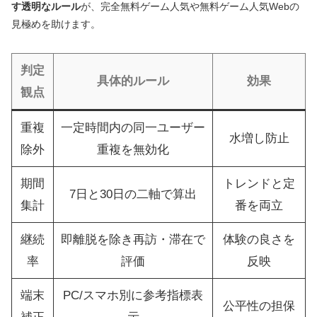
す透明なルール
が、完全無料ゲーム人気や無料ゲーム人気Webの
見極めを助けます。
判定
具体的ルール
効果
観点
重複
一定時間内の同一ユーザー
水増し防止
除外
重複を無効化
期間
トレンドと定
7日と30日の二軸で算出
集計
番を両立
継続
即離脱を除き再訪・滞在で
体験の良さを
率
評価
反映
端末
PC/スマホ別に参考指標表
公平性の担保