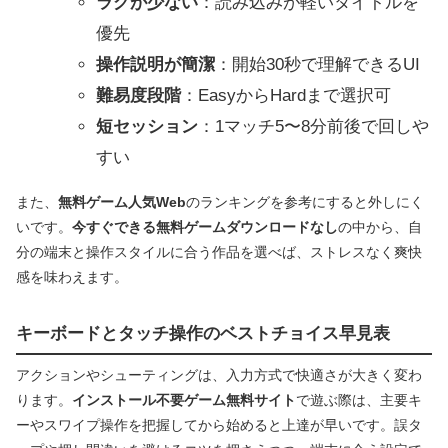
ラグが少ない
：読み込みが軽いタイトルを
優先
操作説明が簡潔
：開始30秒で理解できるUI
難易度段階
：EasyからHardまで選択可
短セッション
：1マッチ5〜8分前後で回しや
すい
また、
無料ゲーム人気Web
のランキングを参考にすると外しにく
いです。
今すぐできる無料ゲームダウンロードなし
の中から、自
分の端末と操作スタイルに合う作品を選べば、ストレスなく爽快
感を味わえます。
キーボードとタッチ操作のベストチョイス早見表
アクションやシューティングは、入力方式で快適さが大きく変わ
ります。
インストール不要ゲーム無料サイト
で遊ぶ際は、主要キ
ーやスワイプ操作を把握してから始めると上達が早いです。誤タ