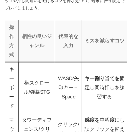
ップや押し間違いを避けるコツを押さえつつ、端末に合う設定で
プレイしましょう。
操
作
相性の良いジ
代表的な
ミスを減らすコツ
方
ャンル
入力
式
キ
ー
WASD/矢
キー割り当てを固
横スクロー
ボ
印キー＋
定
し同時押しを練
ル/弾幕STG
ー
Space
習する
ド
マ
タワーディフ
感度を中程度
にし
クリック/
ウ
ェンス/クリ
誤クリックを抑え