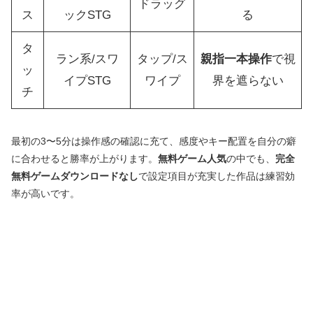
ドラッグ
ス
ックSTG
る
タ
ラン系/スワ
タップ/ス
親指一本操作
で視
ッ
イプSTG
ワイプ
界を遮らない
チ
最初の3〜5分は操作感の確認に充て、感度やキー配置を自分の癖
に合わせると勝率が上がります。
無料ゲーム人気
の中でも、
完全
無料ゲームダウンロードなし
で設定項目が充実した作品は練習効
率が高いです。