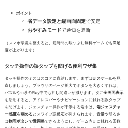
ポイント
省データ設定と縦画面固定
で安定
おやすみモード
で通知を遮断
（スマホ環境を整えると、短時間の暇つぶし無料ゲームでも満足
度が上がります）
タッチ操作の誤タップを防げる便利ワザ集
タッチ操作のミスはスコアに直結します。まずは
UIスケール
を見
直しましょう。ブラウザのページ拡大でボタンを大きくすれば、
パズルやio系のPlay中でも押し間違いが減ります。次に
全画面表示
を活用すると、アドレスバーやナビゲーションに触れる誤タップ
を防げます。ジェスチャー操作が干渉する端末は、
端ジェスチャ
ー感度を弱める
とスワイプ誤反応が抑えられます。音量や明るさ
は
物理ボタンで微調整
できるようにし、ゲーム内UIに触れる回数