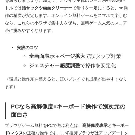
を減らしましょう。加えて、スワイプ主体のレース系やNewタイ
トルでは
指サック
や
画面クリーナー
で滑りを一定にすると、on操
作の精度が安定します。オンライン無料ゲームをスマホで楽しむ
なら、これらの小ワザで集中力を保ち、無料ゲーム人気のスコア
帯に挑みやすくなります。
実践のコツ
全画面表示＋ページ拡大
で誤タップ対策
ジェスチャー感度調整
で操作を安定化
（環境と操作系を整えると、短いプレイでも成果が出やすくなり
ます）
PCなら高解像度×キーボード操作で別次元の
面白さ
ブラウザゲーム無料をPCで遊ぶ利点は、
高解像度表示
と
キーボー
ド/マウス
の正確な操作です。まず推奨ブラウザはアップデートを