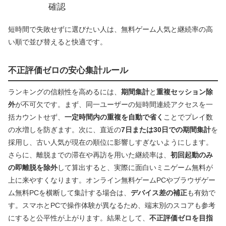
確認
短時間で失敗せずに選びたい人は、無料ゲーム人気と継続率の高
い順で並び替えると快適です。
不正評価ゼロの安心集計ルール
ランキングの信頼性を高めるには、
期間集計
と
重複セッション除
外
が不可欠です。まず、同一ユーザーの短時間連続アクセスを一
括カウントせず、
一定時間内の重複を自動で省く
ことでプレイ数
の水増しを防ぎます。次に、直近の
7日または30日での期間集計
を
採用し、古い人気が現在の順位に影響しすぎないようにします。
さらに、離脱までの滞在や再訪を用いた継続率は、
初回起動のみ
の即離脱を除外
して算出すると、実際に面白いミニゲーム無料が
上に来やすくなります。オンライン無料ゲームPCやブラウザゲー
ム無料PCを横断して集計する場合は、
デバイス差の補正
も有効で
す。スマホとPCで操作体験が異なるため、端末別のスコアも参考
にすると公平性が上がります。結果として、
不正評価ゼロを目指