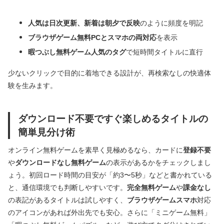
人気は日次更新、新着は朝夕で反映
のように頻度を明記
ブラウザゲーム無料PCとスマホの両対応
を表示
暇つぶし無料ゲーム人気のタグ
で短時間タイトルに直行
少ないクリックで目的に着地できる設計が、再検索なしの快適体
験を生みます。
ダウンロード不要ですぐ楽しめるタイトルの
簡単見分け術
オンライン無料ゲームを素早く見極めるなら、カードに
登録不要
や
ダウンロードなし無料ゲーム
の表示があるかをチェックしまし
ょう。初回ロード時間の目安が「約3〜5秒」などと書かれている
と、通信環境でも判断しやすいです。
完全無料ゲーム
や
課金なし
の表記があるタイトルは試しやすく、
ブラウザゲームスマホ
対応
のアイコンがあれば外出先でも安心。さらに「ミニゲーム無料」