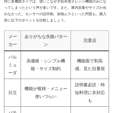
特に多機能タイプは、使いこなせず結局電子レンジ機能のみにな
ってしまったという声が多いです。また、庫内容量やサイズが合
わなかった、センサーの誤作動、加熱ムラといった問題も。購入
前に以下のポイントを比較しましょう。
メー
ありがちな失敗パター
注意点
カー
ン
バル
高価格・シンプル機
機能面で割高
ミュ
能・サイズ制約
感、見た目重視
ーダ
説明書必読・時
機能が複雑・メニュー
日立
短料理に非対応
使いづらい
も
パナ