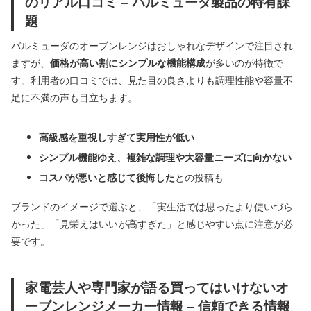
のリアル口コミ – バルミューダ製品の特有課
題
バルミューダのオーブンレンジはおしゃれなデザインで注目され
ますが、
価格が高い割にシンプルな機能構成
が多いのが特徴で
す。利用者の口コミでは、見た目の良さよりも調理性能や容量不
足に不満の声も目立ちます。
高級感を重視しすぎて実用性が低い
シンプル機能ゆえ、複雑な調理や大容量ニーズに向かない
コスパが悪いと感じて後悔した
との投稿も
ブランドのイメージで選ぶと、「実生活では思ったより使いづら
かった」「見栄えはいいが高すぎた」と感じやすい点に注意が必
要です。
家電芸人や専門家が語る買ってはいけないオ
ーブンレンジメーカー情報 – 信頼できる情報