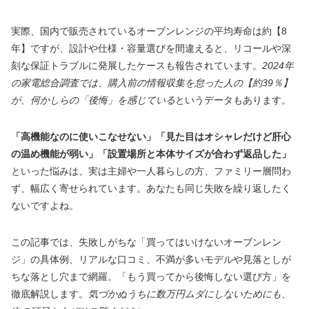
実際、国内で販売されているオーブンレンジの平均寿命は約【8
年】ですが、設計や仕様・容量選びを間違えると、リコールや深
刻な保証トラブルに発展したケースも報告されています。
2024年
の家電総合調査では、購入前の情報収集を怠った人の【約39％】
が、何かしらの「後悔」を感じている
というデータもあります。
「高機能なのに使いこなせない」「見た目はオシャレだけど肝心
の温め機能が弱い」「設置場所と本体サイズが合わず返品した」
といった悩みは、実は主婦や一人暮らしの方、ファミリー層問わ
ず、幅広く寄せられています。あなたも同じ失敗を繰り返したく
ないですよね。
この記事では、失敗しがちな「買ってはいけないオーブンレン
ジ」の具体例、リアルな口コミ、不満が多いモデルや見落としが
ちな落とし穴まで網羅。「もう買ってから後悔しない選び方」を
徹底解説します。
気づかぬうちに数万円ムダにしないためにも、