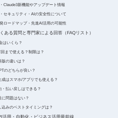
o gpt-4・Claude3新機能やアップデート情報
開発会社・セキュリティ・AIの安全性について
今後の開発ロードマップ・先進AI活用の可能性
 proでよくある質問と専門家による回答（FAQリスト）
oの料金はいくら？
ro 1日何回まで使える？制限は？
oと無料版の違いは？
hatGPTのどちらが良い？
pro画像生成はスマホ/アプリでも使える？
roの解約・払い戻しはできる？
ro安全性に問題はない？
proの申し込みのベストタイミングは？
proのAPI活用・自動化・ビジネス活用最前線