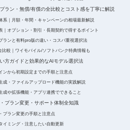
 pro料金プラン・無償/有償の全比較とコスト感を丁寧に解説
 pro 料金体系｜月額・年間・キャンペーンの相場最新解説
 pro 価格表｜オプション・割引・長期契約で得するポイント
pro 無料プランと有料pro版の違い・コスパ重視選択法
料金比較｜ワイモバイル/ソフトバンク特典情報も
 proの使い方ガイドと効果的なAIモデル選択法
pro ログインから初期設定までの手順と注意点
pro 画像生成・ファイルアップロード機能の実践解説
pro 動画生成や拡張機能・アプリ連携でできること
 pro解約・プラン変更・サポート体制全知識
ro 解約・プラン変更の手順と注意点
pro 解約タイミング・注意したい自動更新