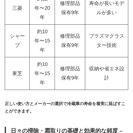
修理部品
寿命が長いモデ
三菱
年〜20
保有9年
ルが多い
年
約10
シャー
修理部品
プラズマクラス
年〜15
プ
保有9年
ター技術
年
約10
修理部品
収納や省エネ設
東芝
年〜15
保有9年
計
年
正しい使い方とメーカーの選択で冷蔵庫の寿命を着実に延ばすこ
とができます。
日々の掃除・霜取りの基礎と効果的な頻度 –