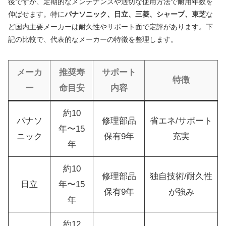
後ですが、定期的なメンテナンスや適切な使用方法で耐用年数を
伸ばせます。特に
パナソニック、日立、三菱、シャープ、東芝
な
ど国内主要メーカーは耐久性やサポート面で定評があります。下
記の比較で、代表的なメーカーの特徴を整理します。
メーカ
推奨寿
サポート
特徴
ー
命目安
内容
約10
パナソ
修理部品
省エネ/サポート
年〜15
ニック
保有9年
充実
年
約10
修理部品
独自技術/耐久性
日立
年〜15
保有9年
が強み
年
約12