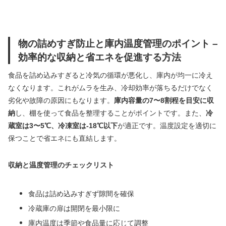
物の詰めすぎ防止と庫内温度管理のポイント –
効率的な収納と省エネを促進する方法
食品を詰め込みすぎると冷気の循環が悪化し、庫内が均一に冷え
なくなります。これがムラを生み、冷却効率が落ちるだけでなく
劣化や故障の原因にもなります。
庫内容量の7〜8割程を目安に収
納
し、棚を使って食品を整理することがポイントです。また、
冷
蔵室は3〜5℃、冷凍室は-18℃以下
が適正です。温度設定を適切に
保つことで省エネにも直結します。
収納と温度管理のチェックリスト
食品は詰め込みすぎず隙間を確保
冷蔵庫の扉は開閉を最小限に
庫内温度は季節や食品量に応じて調整