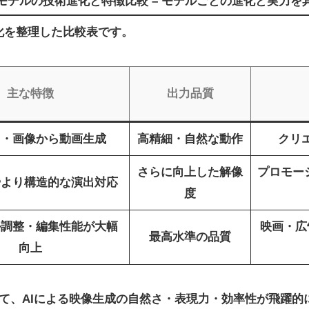
Gen-4モデルの技術進化と特徴比較 – モデルごとの進化と実力
化を整理した比較表です。
主な特徴
出力品質
ト・画像から動画生成
高精細・自然な動作
クリ
さらに向上した解像
プロモー
やより構造的な演出対応
度
ル調整・編集性能が大幅
映画・広
最高水準の品質
向上
4にかけて、AIによる映像生成の自然さ・表現力・効率性が飛躍