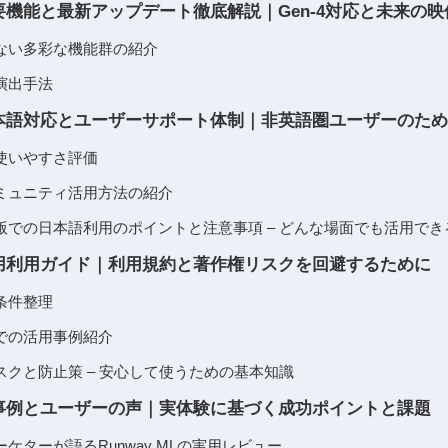
の主要機能と最新アップデート徹底解説｜Gen-4対応と未来の
ない多彩な機能群の紹介
演出手法
Lの日本語対応とユーザーサポート体制｜非英語圏ユーザーのた
使いやすさ評価
ミュニティ活用方法の紹介
版での日本語利用のポイントと注意事項 – どんな場面でも活用でき
Lの商用利用ガイド｜利用規約と著作権リスクを回避するために
条件整理
での活用事例紹介
クと防止策 – 安心して使うための基本知識
L活用事例とユーザーの声｜実体験に基づく成功ポイントと課題
ケターが語るRunway MLの実用レビュー