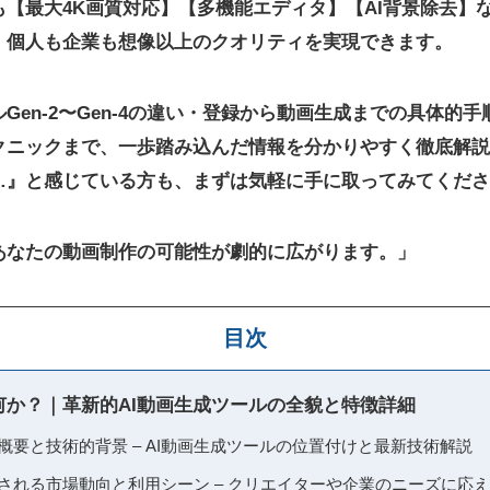
【最大4K画質対応】【多機能エディタ】【AI背景除去】
、個人も企業も想像以上のクオリティを実現できます。
en-2〜Gen-4の違い
・登録から動画生成までの具体的手
クニックまで、一歩踏み込んだ情報を分かりやすく徹底解説
…』と感じている方も、まずは気軽に手に取ってみてくださ
あなたの動画制作の可能性が劇的に広がります。」
目次
とは何か？｜革新的AI動画生成ツールの全貌と特徴詳細
の基本概要と技術的背景 – AI動画生成ツールの位置付けと最新技術解説
が注目される市場動向と利用シーン – クリエイターや企業のニーズに応