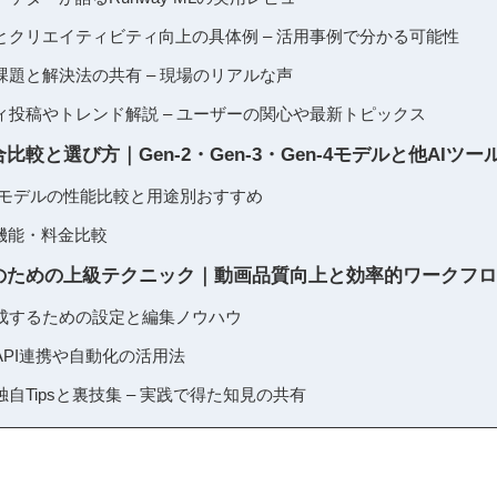
とクリエイティビティ向上の具体例 – 活用事例で分かる可能性
題と解決法の共有 – 現場のリアルな声
ィ投稿やトレンド解説 – ユーザーの関心や最新トピックス
競合比較と選び方｜Gen-2・Gen-3・Gen-4モデルと他AIツー
各世代モデルの性能比較と用途別おすすめ
機能・料金比較
L活用のための上級テクニック｜動画品質向上と効率的ワークフ
成するための設定と編集ノウハウ
PI連携や自動化の活用法
自Tipsと裏技集 – 実践で得た知見の共有