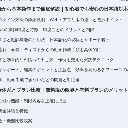
Lの登録から基本操作まで徹底解説｜初心者でも安心の日本語対
グイン方法の詳細説明 – Web・アプリ版の違いと選択ポイント
れの操作環境と特徴 – 環境ごとのメリットと制限
すさと翻訳機能の活用法 – 日本語化の現状とサポート範囲
流れ – 画像・テキストからの動画作成手順を具体的に
と効果的なAI指示の出し方 – 作例を交えた実践テクニック
インポート、編集のポイントと注意点 – 効率を高める各フェーズの
 – 動画生成できないなどの問題と対応策
Lの料金体系とプラン比較｜無料版の限界と有料プランのメリッ
可能な機能・制限内容を正確に把握
料金詳細と特徴
金・機能比較表案