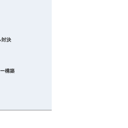
ル対決
ロー構築