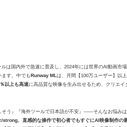
ールは国内外で急速に普及し、2024年には世界のAI動画市場
います。中でも
Runway ML
は、月間【100万ユーザー】以上
0％以上も高速
に高品質な映像を生み出せるため、クリエイ
。
そう』『海外ツールで日本語が不安』――そんなお悩みはあ
</strong、直感的な操作で初心者でもすぐにAI映像制作