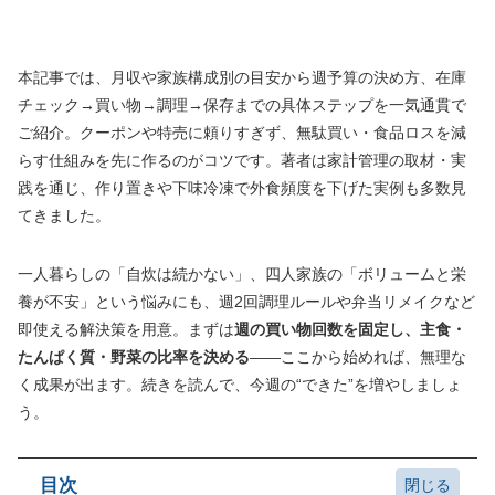
本記事では、月収や家族構成別の目安から週予算の決め方、在庫
チェック→買い物→調理→保存までの具体ステップを一気通貫で
ご紹介。クーポンや特売に頼りすぎず、無駄買い・食品ロスを減
らす仕組みを先に作るのがコツです。著者は家計管理の取材・実
践を通じ、作り置きや下味冷凍で外食頻度を下げた実例も多数見
てきました。
一人暮らしの「自炊は続かない」、四人家族の「ボリュームと栄
養が不安」という悩みにも、週2回調理ルールや弁当リメイクなど
即使える解決策を用意。まずは
週の買い物回数を固定し、主食・
たんぱく質・野菜の比率を決める
——ここから始めれば、無理な
く成果が出ます。続きを読んで、今週の“できた”を増やしましょ
う。
目次