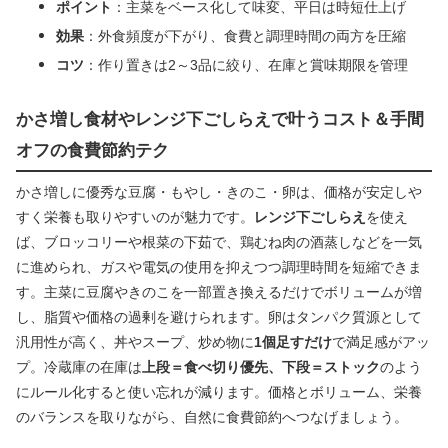
ポイント
：主菜をベース化して味変、平日は時短仕上げ
効果
：外食頻度が下がり、食費と調理時間の両方を圧縮
コツ
：作り置きは2～3品に絞り、在庫と賞味期限を管理
かさ増し食材やレンジ下ごしらえで叶うコスト＆手間
オフの食費節約テク
かさ増しに優秀な豆腐・もやし・きのこ・卵は、価格が安定しや
すく栄養も取りやすいのが魅力です。
レンジ下ごしらえ
を使え
ば、ブロッコリーや根菜の下茹で、鶏むね肉の酒蒸しなどを一気
に進められ、ガスや電気の使用を抑えつつ調理時間を短縮できま
す。主菜に豆腐やきのこを一部置き換えるだけでボリュームが増
し、脂質や価格の過剰を避けられます。卵はタンパク質源として
汎用性が高く、丼やスープ、炒め物に
1個足すだけ
で満足感がアッ
プ。冷蔵庫の在庫は
上段＝食べ切り優先、下段＝ストック
のよう
にルール化すると使い忘れが減ります。価格とボリューム、栄養
のバランスを取りながら、自然に食費節約へつなげましょう。