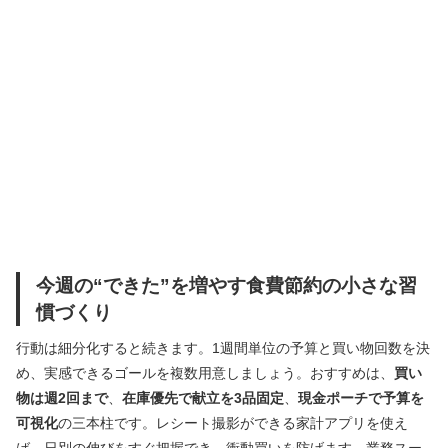
今週の“できた”を増やす食費節約の小さな習
慣づくり
行動は細分化すると続きます。1週間単位の予算と買い物回数を決
め、実感できるゴールを複数用意しましょう。おすすめは、
買い
物は週2回まで
、
在庫優先で献立を3品固定
、
現金ポーチで予算を
可視化
の三本柱です。レシート撮影ができる家計アプリを使え
ば、日別の伸びをすぐ把握でき、衝動買いを防げます。業務スー