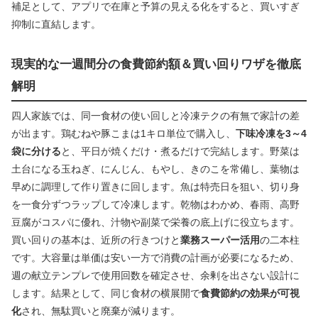
補足として、アプリで在庫と予算の見える化をすると、買いすぎ
抑制に直結します。
現実的な一週間分の食費節約額＆買い回りワザを徹底
解明
四人家族では、同一食材の使い回しと冷凍テクの有無で家計の差
が出ます。鶏むねや豚こまは1キロ単位で購入し、
下味冷凍を3～4
袋に分ける
と、平日が焼くだけ・煮るだけで完結します。野菜は
土台になる玉ねぎ、にんじん、もやし、きのこを常備し、葉物は
早めに調理して作り置きに回します。魚は特売日を狙い、切り身
を一食分ずつラップして冷凍します。乾物はわかめ、春雨、高野
豆腐がコスパに優れ、汁物や副菜で栄養の底上げに役立ちます。
買い回りの基本は、近所の行きつけと
業務スーパー活用
の二本柱
です。大容量は単価は安い一方で消費の計画が必要になるため、
週の献立テンプレで使用回数を確定させ、余剰を出さない設計に
します。結果として、同じ食材の横展開で
食費節約の効果が可視
化
され、無駄買いと廃棄が減ります。