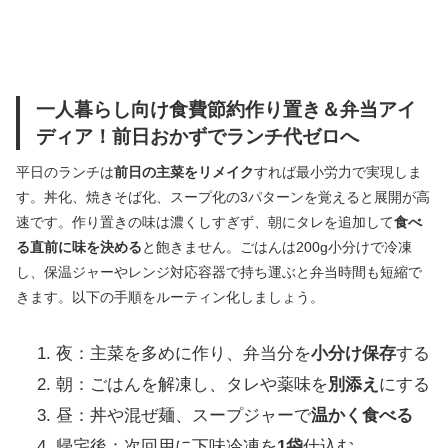
一人暮らし向け食費節約作り置き＆弁当アイ
ディア！前日おかずでランチ代ゼロへ
平日のランチは
前日の主菜をリメイク
すれば最小労力で実現しま
す。丼化、焼きそば化、スープ化の3パターンを覚えると展開が高
速です。作り置きの味は濃くしすぎず、朝にタレを追加して
食べ
る直前に味を決める
と飽きません。ごはんは200g小分けで冷凍
し、保温ジャーやレンジ対応容器で持ち運ぶと弁当時間も短縮で
きます。以下の手順をルーティン化しましょう。
夜：主菜を多めに作り、弁当分を
小分け保存
する
朝：ごはんを解凍し、タレや薬味を
別添え
にする
昼：丼や混ぜ麺、スープジャーで
温かく食べる
帰宅後：次回用に下味冷凍を
1袋
仕込む