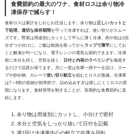
食費節約の最大のワナ、食材ロスは余り物冷
凍保存で減らす！
食材ロスは家計をじわじわ圧迫します。余り物は
正しいカットと
下処理、適切な保存期間
を守って冷凍すれば、使い切りがスムー
ズです。野菜は用途別にカットして平らに薄く冷凍、肉や魚は1回
分ずつ小分けに。ご飯は粗熱を取ってから
ラップで薄平
にしてお
くと解凍が均一になり、電子レンジの電気も節約できます。冷凍
前に水分を拭く、空気を抜く、
日付と内容のラベリング
を徹底す
るだけで品質が保てます。月に一度は在庫一掃デーを設け、スー
プや炒め物、カレーで
使い切り献立
を組むとロスが激減。冷凍庫
は7～8割の収納が効率的で、詰め込みすぎは探しにくくロスの原
因になります。食材管理を制することが、長期的な食費節約に直
結します。
余り物は用途別にカットし、小分けで密封
水分と空気をしっかり抜いて日付を記載
週1回は冷凍庫中心の献立で在庫を回転