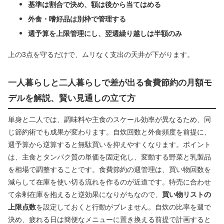
基準は割合で決め、額は後から当てはめる
外食・嗜好品は別枠で管理する
週予算を上限管理にし、翌週繰り越しは半額のみ
上の3点を守るだけで、ムリなく支出の天井が下がります。
一人暮らしと二人暮らしで差が出る食費節約の月額モ
デルを解説、賢い見通しの立て方
単身と二人では、調味料や主食のスケール効率が異なるため、同
じ節約術でも成果が変わります。自炊回数と外食頻度を前提に、
週予算から逆算すると無駄買いを抑えやすくなります。ポイント
は、主食とタンパク質の単価を固定化し、変動する野菜と乳製品
を相場で調整することです。食費節約の週管理は、買い物回数を
減らして在庫を使い切る流れを作るのが近道です。特売に合わせ
て余剰在庫を抱えると逆効果になりがちなので、
買い物リストの
上限点数
を設定しておくと行動がブレません。自炊の比率を週で
決め、疲れる日は簡便なメニューに置き換える前提で計画すると