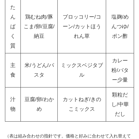
た
ん
鶏むね肉/豚
ブロッコリー/コ
塩麹/め
ぱ
こま/卵/豆腐/
ーン/カットほう
んつゆ/
く
納豆
れん草
ポン酢
質
カレー
主
米/うどん/パ
ミックスベジタブ
粉/バタ
食
スタ
ル
ー少量
顆粒だ
汁
豆腐/卵/わか
カットねぎ/きの
し/中華
物
め
こミックス
だし
（表は組み合わせの指針です。価格と好みに合わせて入れ替えて