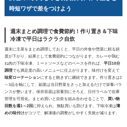
時短ワザで差をつけよう
週末まとめ調理で食費節約！作り置き＆下味
冷凍で平日はラクラク自炊
週末に主菜をまとめ調理しておくと、平日の外食や惣菜に頼る頻
度が下がり、結果として食費節約につながります。カレーや鶏む
ね肉の下味冷凍、ミートソースなどのベースを作れば、
平日10分
調理
でも満足度の高いメニューに仕上がります。味付けを変えて
味変ローテーション
にすると飽きずに継続できます。作り置きは2
～3品を軸にして、副菜は当日野菜をさっと加えるだけで栄養バラ
ンスが整います。保存容器は容量別にそろえ、日付ラベルで在庫
管理を可視化。まとめ買いと自炊を組み合わせることで、
買い物
回数を週1～2回
に抑えられ、無駄買いも防げます。下味冷凍は
薄
めの味付け
がコツで、解凍後の調整がしやすく失敗が減ります。