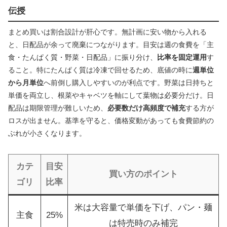
伝授
まとめ買いは割合設計が肝心です。無計画に安い物から入れる
と、日配品が余って廃棄につながります。目安は週の食費を「主
食・たんぱく質・野菜・日配品」に振り分け、
比率を固定運用
す
ること。特にたんぱく質は冷凍で回せるため、底値の時に
週単位
から月単位
へ前倒し購入しやすいのが利点です。野菜は日持ちと
単価を両立し、根菜やキャベツを軸にして葉物は必要分だけ。日
配品は期限管理が難しいため、
必要数だけ高頻度で補充
する方が
ロスが出ません。基準を守ると、価格変動があっても食費節約の
ぶれが小さくなります。
カテ
目安
買い方のポイント
ゴリ
比率
米は大容量で単価を下げ、パン・麺
主食
25%
は特売時のみ補完