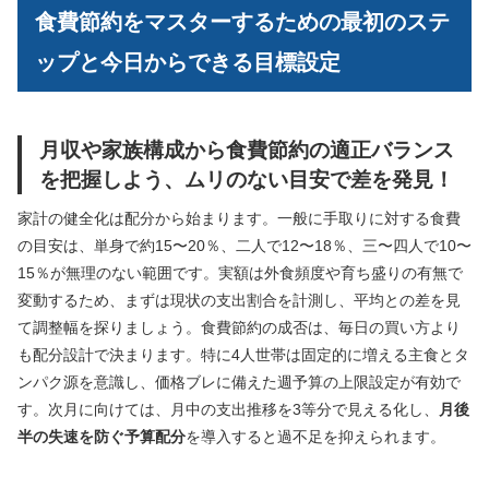
食費節約をマスターするための最初のステ
ップと今日からできる目標設定
月収や家族構成から食費節約の適正バランス
を把握しよう、ムリのない目安で差を発見！
家計の健全化は配分から始まります。一般に手取りに対する食費
の目安は、単身で約15〜20％、二人で12〜18％、三〜四人で10〜
15％が無理のない範囲です。実額は外食頻度や育ち盛りの有無で
変動するため、まずは現状の支出割合を計測し、平均との差を見
て調整幅を探りましょう。食費節約の成否は、毎日の買い方より
も配分設計で決まります。特に4人世帯は固定的に増える主食とタ
ンパク源を意識し、価格ブレに備えた週予算の上限設定が有効で
す。次月に向けては、月中の支出推移を3等分で見える化し、
月後
半の失速を防ぐ予算配分
を導入すると過不足を抑えられます。