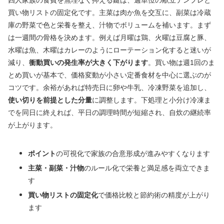
買い物リストの固定化です。主菜は肉か魚を交互に、副菜は冷蔵
庫の野菜で色と栄養を整え、汁物でボリュームを補います。まず
は一週間の骨格を決めます。例えば月曜は鶏、火曜は豆腐と豚、
水曜は魚、木曜はカレーのようにローテーション化すると迷いが
減り、
衝動買いの発生率が大きく下がります
。買い物は週1回のま
とめ買いが基本で、価格変動が小さい定番食材を中心に選ぶのが
コツです。余裕があれば特売日に卵や牛乳、冷凍野菜を追加し、
使い切りを前提とした分量
に調整します。下処理と小分け冷凍ま
でを同日に終えれば、平日の調理時間が短縮され、自炊の継続率
が上がります。
ポイント
の可視化で家族の合意形成が進みやすくなります
主菜・副菜・汁物
のルール化で栄養と満足感を両立できま
す
買い物リストの固定化
で価格比較と節約術の精度が上がり
ます