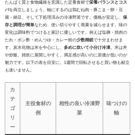
たんぱく質と食物繊維を意識した定番食材で
栄養バランスとコス
パ
を両立しましょう。軸にするのは鶏むね肉・豚こま・卵・豆
腐・納豆、そして下処理済みの冷凍野菜です。価格が安定し、
保
存と調理が簡単
なため、使い切りやすく廃棄を減らせます。味の
変化は調味料でつけると家計に優しいです。例えば塩麹・焼肉の
たれ・ポン酢・めんつゆ・カレー粉の
少数精鋭
で十分まわせま
す。炭水化物は米を中心にし、
多めに炊いて小分け冷凍
。米は丼
や炒飯、雑炊に展開しやすく、満足感が高いのに原価が低いのが
魅力です。以下の表を目安に、1週間で回転させると買い物も献立
も迷いません。
カ
テ
主役食材の
相性の良い冷凍野
味つけの
ゴ
例
菜
軸
リ
ー