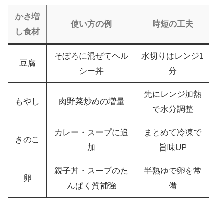
かさ増
使い方の例
時短の工夫
し食材
そぼろに混ぜてヘル
水切りはレンジ1
豆腐
シー丼
分
先にレンジ加熱
もやし
肉野菜炒めの増量
で水分調整
カレー・スープに追
まとめて冷凍で
きのこ
加
旨味UP
親子丼・スープのた
半熟ゆで卵を常
卵
んぱく質補強
備