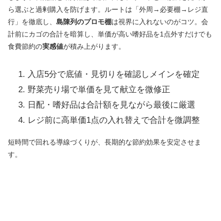
ら選ぶと過剰購入を防げます。ルートは「外周→必要棚→レジ直
行」を徹底し、
島陳列のプロモ棚
は視界に入れないのがコツ。会
計前にカゴの合計を暗算し、単価が高い嗜好品を1点外すだけでも
食費節約の
実感値
が積み上がります。
入店5分で底値・見切りを確認しメインを確定
野菜売り場で単価を見て献立を微修正
日配・嗜好品は合計額を見ながら最後に厳選
レジ前に高単価1点の入れ替えで合計を微調整
短時間で回れる導線づくりが、長期的な節約効果を安定させま
す。