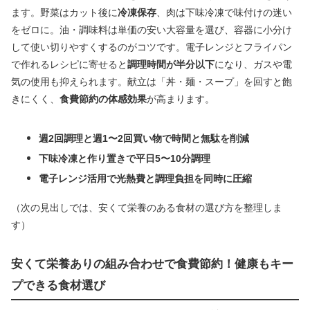
ます。野菜はカット後に
冷凍保存
、肉は下味冷凍で味付けの迷い
をゼロに。油・調味料は単価の安い大容量を選び、容器に小分け
して使い切りやすくするのがコツです。電子レンジとフライパン
で作れるレシピに寄せると
調理時間が半分以下
になり、ガスや電
気の使用も抑えられます。献立は「丼・麺・スープ」を回すと飽
きにくく、
食費節約の体感効果
が高まります。
週2回調理と週1〜2回買い物で時間と無駄を削減
下味冷凍と作り置きで平日5〜10分調理
電子レンジ活用で光熱費と調理負担を同時に圧縮
（次の見出しでは、安くて栄養のある食材の選び方を整理しま
す）
安くて栄養ありの組み合わせで食費節約！健康もキー
プできる食材選び