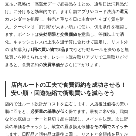
支払い戦略は「高還元デーで必要品をまとめ、通常日は消耗品だ
け」に分けると効率的です。まず店舗アプリやコード決済の
還元
カレンダー
を把握し、特売と重なる日に主食やたんぱく質を購
入。クーポンは「割引額が大きい順」に使い、併用条件を確認し
ます。ポイントは
失効期限と交換価値
を意識し、等価以上で消
化。キャッシュレスは上限を週予算に合わせて設定し、リスト外
の追加購入は
1回の買い物で2品まで
など行動ルールを決めると無
駄買いを抑えられます。レシート読み取りアプリで二重取りがで
きると、食費節約の
実質単価
がさらに下がります。
店内ルートの工夫で食費節約を成功させる！
安い順・回遊短縮で衝動買いを減らそう
店内ではルート設計がコストを左右します。入店後は価格の安い
順に回ると、
必要量の基準が低く
保てます。最初に米や卵、鶏肉
などの底値コーナーと見切り品を確認し、メインを決定。次に野
菜の単価をチェックし、献立の置き換え候補を
その場でスイッチ
します。日配品と嗜好品は最後に回し、リストと金額残を見てか