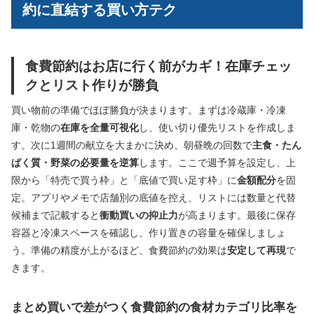
約に直結する買い方テク
食費節約はお店に行く前がカギ！在庫チェッ
クとリスト作りが勝負
買い物前の準備でほぼ勝負が決まります。まずは冷蔵庫・冷凍
庫・乾物の
在庫を全量可視化
し、使い切り優先リストを作成しま
す。次に1週間の献立を大まかに決め、朝昼晩の回数で
主食・たん
ぱく質・野菜の必要量を逆算
します。ここで週予算を設定し、上
限から「特売で買う枠」と「底値で買い足す枠」に
金額配分
を固
定。アプリやメモで店舗別の底値を控え、リストには数量と代替
候補まで記載すると
衝動買いの抑止力
が高まります。最後に保存
容器と冷凍スペースを確認し、作り置きの容量を確保しましょ
う。準備の精度が上がるほど、食費節約の効果は
安定して再現
で
きます。
まとめ買いで差がつく食費節約の食材カテゴリ比率を