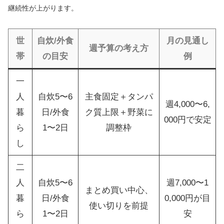
継続性が上がります。
世
自炊/外食
月の見通し
週予算の考え方
帯
の目安
例
一
人
自炊5〜6
主食固定＋タンパ
週4,000〜6,
暮
日/外食
ク質上限＋野菜に
000円で安定
ら
1〜2日
調整枠
し
二
人
自炊5〜6
週7,000〜1
まとめ買い中心、
暮
日/外食
0,000円が目
使い切りを前提
ら
1〜2日
安