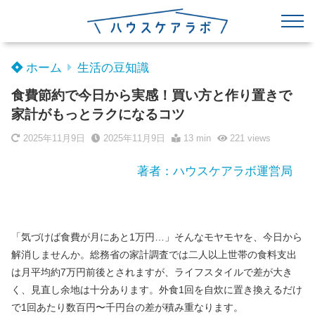
ホーム
生活の豆知識
食費節約で今日から実感！買い方と作り置きで
家計がもっとラクになるコツ
2025年11月9日
2025年11月9日
13 min
221
views
著者：ハウスケアラボ運営局
「気づけば食費が月にあと1万円…」そんなモヤモヤを、今日から
解消しませんか。総務省の家計調査では二人以上世帯の食料支出
は月平均約7万円前後とされますが、ライフスタイルで差が大き
く、見直し余地は十分あります。外食1回を自炊に置き換えるだけ
で1回あたり数百円〜千円台の差が積み重なります。