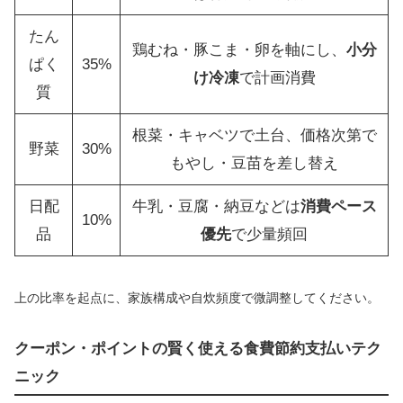
たん
鶏むね・豚こま・卵を軸にし、
小分
ぱく
35%
け冷凍
で計画消費
質
根菜・キャベツで土台、価格次第で
野菜
30%
もやし・豆苗を差し替え
日配
牛乳・豆腐・納豆などは
消費ペース
10%
品
優先
で少量頻回
上の比率を起点に、家族構成や自炊頻度で微調整してください。
クーポン・ポイントの賢く使える食費節約支払いテク
ニック