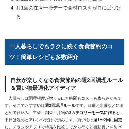
月1回の在庫一掃デーで食材ロスをゼロに近づけ
る
一人暮らしでもラクに続く食費節約のコ
ツ！簡単レシピも多数紹介
自炊が楽しくなる食費節約の週2回調理ルール
＆買い物最適化アイディア
一人暮らしは調理頻度が増えるほど時間もコストも膨らみがちで
す。そこでおすすめは
週2回調理ルール
です。日曜と水曜などにま
とめて仕込み、主菜・副菜・汁物の
3カテゴリーを一気に作る
と、
平日は温めとアレンジだけで済みます。買い物は
週1〜2回に固定
し、チラシやアプリで特売を比較してから行くと衝動買いを防げ