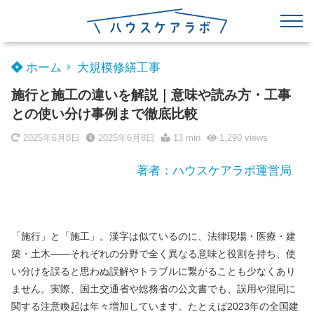
ホーム
大規模修繕工事
施行と施工の違いを解説｜意味や読み方・工事
との使い分け事例まで徹底比較
2025年6月8日
2025年6月8日
13 min
1,290
views
著者：ハウスケアラボ運営局
「施行」と「施工」。漢字は似ているのに、法律現場・医療・建
築・土木――それぞれの分野で全く異なる意味と役割を持ち、使
い分けを誤ると思わぬ誤解やトラブルに繋がることも少なくあり
ません。実際、国土交通省や総務省の公文書でも、誤用や混同に
関する注意喚起は年々増加しています。たとえば2023年の全国建