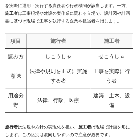
を実際に運用・実行する責任者や行政機関が該当します。一方、
施工者
は工事現場や建設の実作業に関わる立場で、設計図や計画
書に基づき現場で工事を執行する企業や担当者を指します。
項目
施行者
施工者
読み方
しこうしゃ
せこうしゃ
法律や規則を正式に実施
工事を実際に行
意味
する者
う者
用途分
建築、土木、設
法律、行政、医療
野
備
施行者
は法規や方針の実現化を担い、
施工者
は現場で計画を形に
します。この区別は混同しやすいので注意が必要です。