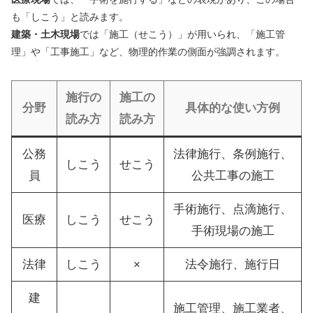
も「しこう」と読みます。
建築・土木現場
では「施工（せこう）」が用いられ、「施工管
理」や「工事施工」など、物理的作業の側面が強調されます。
施行の
施工の
分野
具体的な使い方例
読み方
読み方
公務
法律施行、条例施行、
しこう
せこう
員
公共工事の施工
手術施行、点滴施行、
医療
しこう
せこう
手術現場の施工
法律
しこう
×
法令施行、施行日
建
施工管理、施工業者、