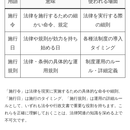
用語
意味
使われる場面
施行
法律を施行するための細
法律を実行する際
令
かい命令、規定
の細則
施行
法律や規則が効力を持ち
各種法制度の導入
日
始める日
タイミング
施行
法律・条例の具体的な運
制度運用のルー
規則
用規則
ル・詳細定義
「施行令」は法律を現実に実施するための具体的な命令や細則、
「施行日」は施行のタイミング、「施行規則」は運用の詳細ルー
ルとして、いずれも法令や行政文書で重要な役割を持ちます。こ
れらを正確に理解しておくことは、法律関連の知識を深める上で
不可欠です。