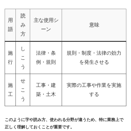
読
用
主な使用シ
み
意味
語
ーン
方
し
施
法律・条
規則・制度・法律の効力
こ
行
例・規則
を発生させる
う
せ
施
工事・建
実際の工事や作業を実施
こ
工
築・土木
する
う
このように字や読み方、使われる分野が違うため、特に業務上で
正しく理解しておくことが重要です。