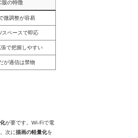
C版の特徴
で微調整が容易
/スペースで即応
拡張で把握しやすい
だが過信は禁物
化
が要です。Wi‑Fiで電
。次に
描画の軽量化
を