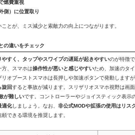
で燃費重視
外側）に位置取り
いことが、ミス減少と索敵力の向上につながります。
との違いをチェック
りやすく、タップやスワイプの遅延が起きやすい
のが特徴で
一方、スマホは
操作性が悪いと感じやすい
ため、加速のタイ
ザリオブーストスマホは長押しや加速ボタンで発動しますが
ら旋回
すると事故が減ります。スリザリオスマホ視野は画面
敵が難しい
です。コントローラーやジョイスティック表示
最適化
しましょう。なお、
非公式MODや拡張の使用はリス
信頼できる環境を推奨します。