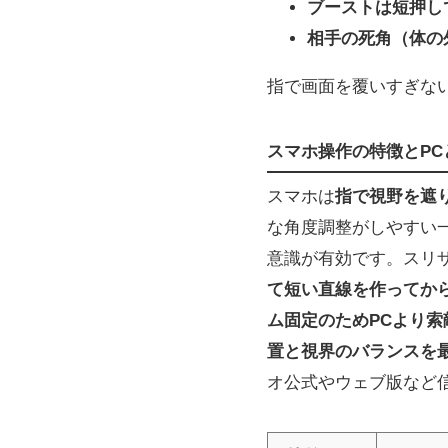
ブーストは短押し
相手の死角（体の
指で画面を覆いすぎな
スマホ操作の特徴とPC
スマホは
指で視野を遮
な角度調整がしやすい
意識が有効です。スリ
て短い直線を作ってか
ム固定のためPCより索
置と視界のバランスを
オ公式やウェブ版など