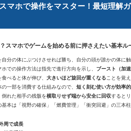
スマホで操作をマスター！最短理解ガ
？スマホでゲームを始める前に押さえたい基本ル
を自分の体にぶつけさせれば勝ち、自分の頭が誰かの体に触
マホでの操作方法は指先で進行方向を示し、
ブースト（加速
を食べると体が伸び、
大きいほど旋回が重くなる
ことを覚え
体の一部を消費する仕組みなので、
短く刻む使い方が効率的
、倒れた相手の残骸を
横取りせず端から安全に回収
するとリ
の基本は「視野の確保」「燃費管理」「衝突回避」の三本柱
外周で成長