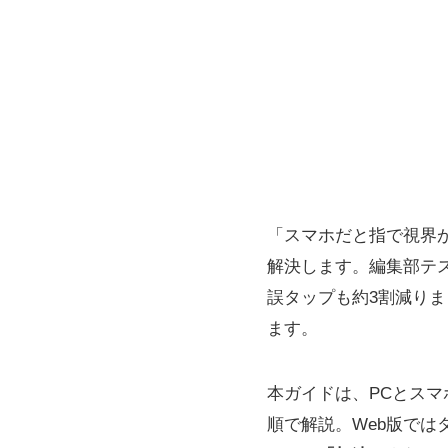
「スマホだと指で視界
解決します。編集部テス
誤タップも約3割減り
ます。
本ガイドは、PCとス
順で解説。Web版で