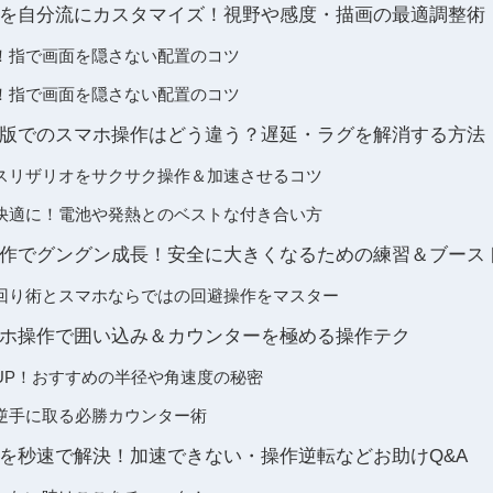
を自分流にカスタマイズ！視野や感度・描画の最適調整術
！指で画面を隠さない配置のコツ
！指で画面を隠さない配置のコツ
版でのスマホ操作はどう違う？遅延・ラグを解消する方法
スリザリオをサクサク操作＆加速させるコツ
快適に！電池や発熱とのベストな付き合い方
作でグングン成長！安全に大きくなるための練習＆ブース
回り術とスマホならではの回避操作をマスター
ホ操作で囲い込み＆カウンターを極める操作テク
UP！おすすめの半径や角速度の秘密
逆手に取る必勝カウンター術
を秒速で解決！加速できない・操作逆転などお助けQ&A