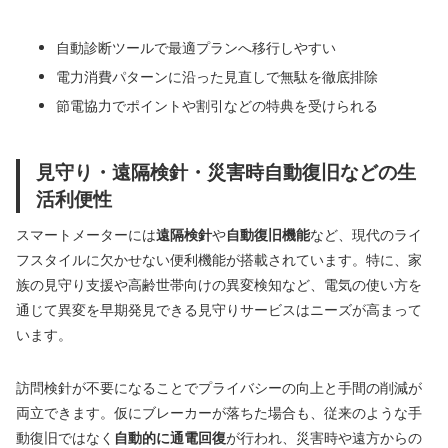
自動診断ツールで最適プランへ移行しやすい
電力消費パターンに沿った見直しで無駄を徹底排除
節電協力でポイントや割引などの特典を受けられる
見守り・遠隔検針・災害時自動復旧などの生
活利便性
スマートメーターには
遠隔検針
や
自動復旧機能
など、現代のライ
フスタイルに欠かせない便利機能が搭載されています。特に、家
族の見守り支援や高齢世帯向けの異変検知など、電気の使い方を
通じて異変を早期発見できる見守りサービスはニーズが高まって
います。
訪問検針が不要になることでプライバシーの向上と手間の削減が
両立できます。仮にブレーカーが落ちた場合も、従来のような手
動復旧ではなく
自動的に通電回復
が行われ、災害時や遠方からの