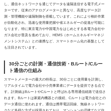
し、通信ネットワークを通じてデータを遠隔送信する電子式メー
ターです。従来のアナログメーターと異なり、高度なデータ計
測・管理機能や遠隔制御を搭載しています。これにより検針作業
が自動化され、迅速な使用量把握や省エネルギーの促進が可能に
なります。特に東京電力や中国電力をはじめとする各電力会社や
ガス会社が普及を進めており、HEMS（ホームエネルギーマネジ
メントシステム）との連携など、スマートホーム化の基盤として
も注目されています。
30分ごとの計測・通信技術・Bルート/Cルー
ト通信の仕組み
スマートメーターの最大の特長は、30分ごとに使用量を計測し、
リアルタイムで電力会社や小売事業者にデータを提供できる点で
す。計測値はBルートやCルートと呼ばれる専用通信経路で送信さ
れます。Bルートは家庭内機器との接続、Cルートは電力会社との
データ通信に使われます。通信は携帯電話回線、無線ネットワー
クなど多様な方式が採用されており、マンションや戸建てなど住