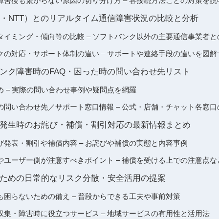
障害後も繋がらない原因の切り分け方 – 各接続方法ごとの対策を説
モ・NTT）とのリアルタイム通信障害状況の比較と分析
タイミング・傾向等の比較 – ソフトバンク以外の主要通信事業者と
クの対応・サポート体制の違い – サポートや連絡手段の違いを図解
ンク障害時のFAQ・困った時の問い合わせ先リスト
 – 実際の問い合わせ事例や疑問点を網羅
の問い合わせ先／サポート窓口情報 – 公式・店舗・チャット各窓
発生時のお詫び・補償・割引対応の最新情報まとめ
び発表・割引や補償内容 – お詫びや補償の実態と内容事例
やユーザー側が注意すべきポイント – 補償を受ける上での注意点な
ための日常的なリスク分散・安全活用の提案
も困らないための備え – 普段からできる工夫や事前対策
収集・障害時に役立つサービス – 地域サービスの有用性と活用法