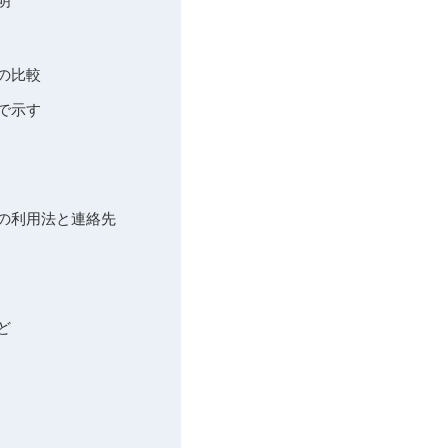
明
の比較
で示す
口の利用法と連絡先
ど