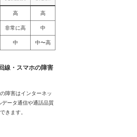
高
高
非常に高
中
中
中〜高
光回線・スマホの障害
の障害はインターネッ
ルデータ通信や通話品質
できます。