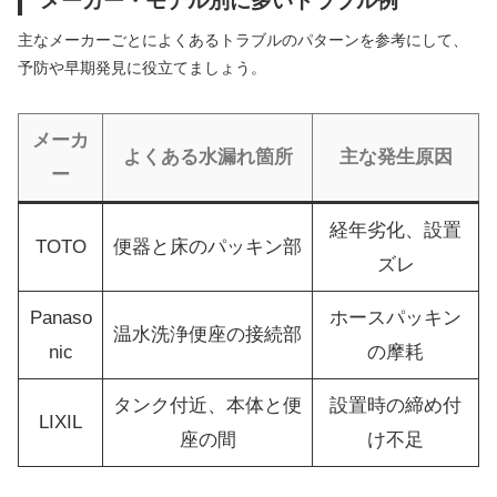
メーカー・モデル別に多いトラブル例
主なメーカーごとによくあるトラブルのパターンを参考にして、
予防や早期発見に役立てましょう。
メーカ
よくある水漏れ箇所
主な発生原因
ー
経年劣化、設置
TOTO
便器と床のパッキン部
ズレ
Panaso
ホースパッキン
温水洗浄便座の接続部
nic
の摩耗
タンク付近、本体と便
設置時の締め付
LIXIL
座の間
け不足