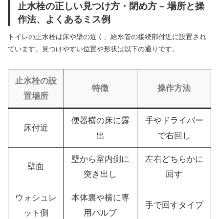
止水栓の正しい見つけ方・閉め方 – 場所と操
作法、よくあるミス例
トイレの止水栓は床や壁の近く、給水管の接続部付近に設置され
ています。見つけやすい位置や形状は以下の通りです。
止水栓の設
特徴
操作方法
置場所
便器横の床に露
手やドライバー
床付近
出
で右回し
壁から室内側に
左右どちらかに
壁面
突き出し
回す
ウォシュレ
本体裏や横に専
手で回すタイプ
ット側
用バルブ