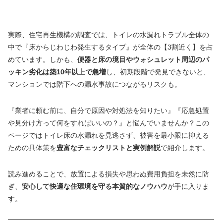
実際、住宅再生機構の調査では、トイレの水漏れトラブル全体の
中で『床からじわじわ発生するタイプ』が全体の【3割近く】を占
めています。しかも、
便器と床の境目やウォシュレット周辺のパ
ッキン劣化は築10年以上で急増
し、初期段階で発見できないと、
マンションでは階下への漏水事故につながるリスクも。
『業者に頼む前に、自分で原因や対処法を知りたい』『応急処置
や見分け方って何をすればいいの？』と悩んでいませんか？この
ページではトイレ床の水漏れを見逃さず、被害を最小限に抑える
ための具体策を
豊富なチェックリストと実例解説
で紹介します。
読み進めることで、放置による損失や思わぬ費用負担を未然に防
ぎ、
安心して快適な住環境を守る本質的なノウハウ
が手に入りま
す。