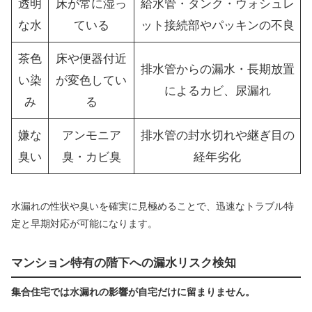
透明
床が常に湿っ
給水管・タンク・ウォシュレ
な水
ている
ット接続部やパッキンの不良
茶色
床や便器付近
排水管からの漏水・長期放置
い染
が変色してい
によるカビ、尿漏れ
み
る
嫌な
アンモニア
排水管の封水切れや継ぎ目の
臭い
臭・カビ臭
経年劣化
水漏れの性状や臭いを確実に見極めることで、迅速なトラブル特
定と早期対応が可能になります。
マンション特有の階下への漏水リスク検知
集合住宅では水漏れの影響が自宅だけに留まりません。