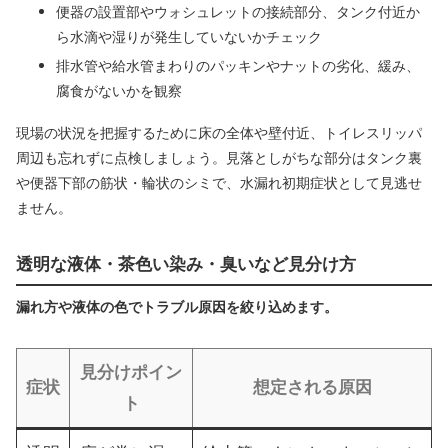
便器の設置部やウォシュレットの接続部分、タンク付近か
ら水滴や湿りが発生していないかチェック
排水管や給水管まわりのパッキンやナットの劣化、緩み、
腐食がないかを観察
現場の状況を把握するために床の全体や壁付近、トイレスリッパ
周辺も忘れずに点検しましょう。見落としがちな部分はタンク裏
や便器下部の筋状・輪状のシミで、水漏れ初期症状として見逃せ
ません。
透明な液体・茶色い染み・臭いなど見分け方
漏れ方や液体の色でトラブル原因を絞り込めます。
見分けポイン
症状
想定される原因
ト