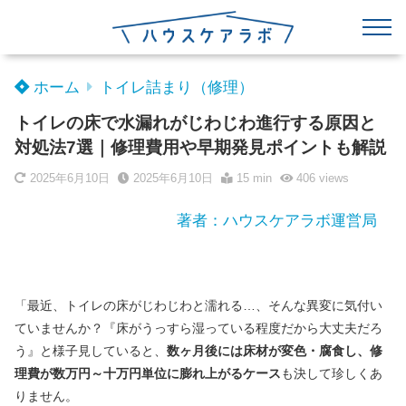
ホーム
トイレ詰まり（修理）
トイレの床で水漏れがじわじわ進行する原因と
対処法7選｜修理費用や早期発見ポイントも解説
2025年6月10日
2025年6月10日
15 min
406
views
著者：ハウスケアラボ運営局
「最近、トイレの床がじわじわと濡れる…、そんな異変に気付い
ていませんか？『床がうっすら湿っている程度だから大丈夫だろ
う』と様子見していると、
数ヶ月後には床材が変色・腐食し、修
理費が数万円～十万円単位に膨れ上がるケース
も決して珍しくあ
りません。