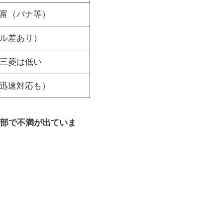
富（パナ等）
ル差あり）
三菱は低い
迅速対応も）
部で不満が出ていま