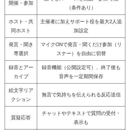
開催・参加
（条件あり）
ホスト・共
主催者に加えサポート役を最大2人追
同ホスト
加設定
発言・聞き
マイクONで発言・聞くだけ参加（リ
専選択
スナー）を自由に切替
録音とアー
録音機能（公開設定可）、終了後も
カイブ
音声を一定期間保存
絵文字リア
無言で気持ちを伝えられる反応送信
クション
チャットやテキストで質問の受付・
質疑応答
表示も