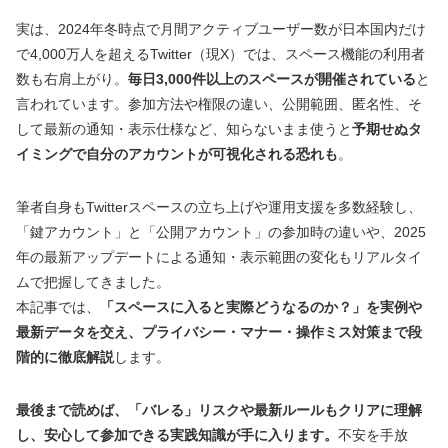
実は、2024年冬時点で月間アクティブユーザー数が日本国内だけ
で4,000万人を超えるTwitter（現X）では、スペース機能の利用者
数も右肩上がり。
毎日3,000件以上のスペースが開催されている
と
言われています。参加方法や権限の違い、公開範囲、匿名性、そ
して最新の通知・表示仕様など、知らないまま使うと
予期せぬタ
イミングで自分のアカウントが可視化される恐れも
。
筆者自身もTwitterスペースの立ち上げや運用支援を多数経験し、
「鍵アカウント」と「公開アカウント」の参加時の違いや、2025
年の最新アップデートによる通知・表示範囲の変化もリアルタイ
ムで把握してきました。
本記事では、
「スペースに入ると実際どうなるのか？」を実例や
最新データを交え、プライバシー・マナー・操作ミス対策まで段
階的に徹底解説
します。
最後まで読めば、「バレる」リスクや最新ルールもクリアに理解
し、安心して参加できる実践知識が手に入ります。
不安を手放