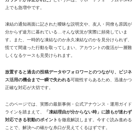
上でも急増中です。
凍結の通知画面に記された曖昧な説明文や、友人・同僚も原因が
分からず途方に暮れている…そんな状況が実際に頻発していま
す。また、一時的な凍結なのか永久凍結なのかを見分けられず、
慌てて間違った行動を取ってしまい、アカウントの復活が一層難
しくなるケースも見受けられます。
放置すると過去の投稿データやフォロワーとのつながり、ビジネ
ス活用の機会まで一瞬で失われる
可能性すらあるため、迅速かつ
正確な対応が大切です。
このページでは、実際の最新事例・公式アナウンス・運用ガイド
ラインを踏まえて、
「凍結理由が分からない時」に誰もが迷わず
対応できる初動のポイント
を徹底解説します。今すぐ読み進める
ことで、解決への確かな糸口が見えてくるはずです。