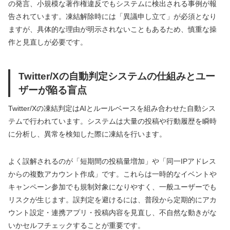
の発言、小規模な著作権違反でもシステムに検出される事例が報
告されています。凍結解除時には「異議申し立て」が必須となり
ますが、具体的な理由が明示されないこともあるため、慎重な操
作と見直しが必要です。
Twitter/Xの自動判定システムの仕組みとユー
ザーが陥る盲点
Twitter/Xの凍結判定はAIとルールベースを組み合わせた自動シス
テムで行われています。システムは大量の投稿や行動履歴を瞬時
に分析し、異常を検知した際に凍結を行います。
よく誤解されるのが「短期間の投稿量増加」や「同一IPアドレス
からの複数アカウント作成」です。これらは一時的なイベントや
キャンペーン参加でも規制対象になりやすく、一般ユーザーでも
リスクが生じます。誤判定を避けるには、普段から定期的にアカ
ウント設定・連携アプリ・投稿内容を見直し、不自然な動きがな
いかセルフチェックすることが重要です。