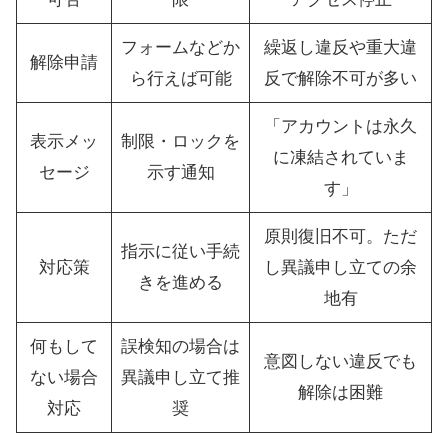
フォームなどか
繰返し違反や重大違
解除申請
ら行えば可能
反で解除不可が多い
「アカウントは永久
表示メッ
制限・ロックを
に凍結されていま
セージ
示す通知
す」
原則復旧不可。ただ
指示に従い手続
対応策
し異議申し立ての余
きを進める
地有
何もして
誤検知の場合は
意図しない違反でも
ない場合
異議申し立て推
解除は困難
対応
奨