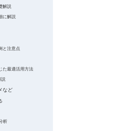
礎解説
詳細に解説
索例と注意点
応じた最適活用方法
解説
メなど
る
分析