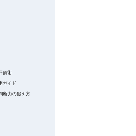
評価術
活用ガイド
い判断力の鍛え方