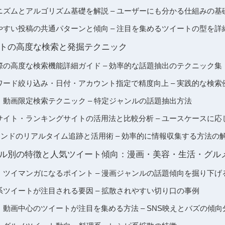
のメカニズムとアルゴリズム基礎を解説 – ユーザーにも分かる仕組みの基
に入りやすい投稿の共通パターンと傾向 – 注目を集めるツイートの型を
ツイートの高度な検索と発掘テクニック
を探す際の高度な検索機能詳細ガイド – 効率的な話題抽出のテクニック集
をキーワード絞り込み・日付・アカウント指定で精度向上 – 実践的な検
の画像・動画限定検索テクニック – 特定ジャンルの話題抽出方法
まとめサイト・ランキングサイトの活用法と比較分析 – ユースケースに
やXトレンドのリアルタイム追跡と活用術 – 効率的に情報収集する方法の
題ジャンル別の特徴と人気ツイート傾向：漫画・美容・生活・グル
で漫画・ツイマンガになるポイント – 漫画ジャンルの話題傾向を掘り下げ
で美容系ツイートが注目される要因 – 拡散されやすい切り口の事例
で画像・動画中心のツイートが注目を集める方法 – SNS映えとバズの傾向