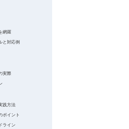
を網羅
ブルと対応例
の実際
ン
る実践方法
案のポイント
イドライン