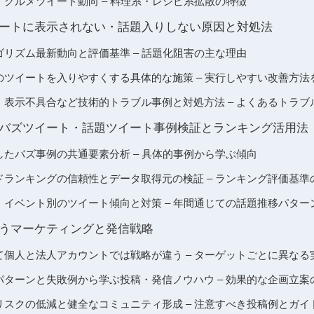
生活・グルメツイート動向 – 料理系・レシピ系拡散の特徴
のツイートに表示されない・話題入りしない原因と対処法
アルゴリズム最新動向と評価基準 – 話題化阻害の主な理由
に自分のツイートを入りやすくする具体的な施策 – 実行しやすい改善方法
でバグ・表示不具合など技術的トラブル事例と対処方法 – よくあるトラ
の歴代バズツイート・話題ツイート事例検証とランキング活用法
成功したバズ事例の共通要素分析 – 具体的事例から学ぶ傾向
トレンドランキングの信頼性とデータ取得元の検証 – ランキング評価基準
で季節・イベント別のツイート傾向と対策 – 年間通じての話題推移パター
化を狙うマーケティングと発信戦略
について個人と法人アカウントでは戦略が違う – ターゲットごとに異な
で成功パターンと失敗例から学ぶ投稿・発信ノウハウ – 効果的な企画立
で炎上リスクの低減と健全なコミュニティ形成 – 注意すべき投稿例とガ