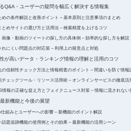
に関するQ&A・ユーザーの疑問を幅広く解決する情報集
入りのための条件解説と改善ポイント – 基本原則と注意事項のまとめ
索やまとめサイトの選び方と活用法 – 検索精度を上げるコツ
で漫画・画像・動画のツイートの探し方の具体例 – 効率的な探し方を解説
認識されにくい問題点の対応策 – 利用上の留意点と対処
の信頼性が高いデータ・ランキング情報の理解と活用のコツ
の参照先の信頼性チェック方法と情報精査のポイント – 間違いを防ぐ情報
の具体的チェックツール・リソース活用術 – オンラインサービスの徹底
などSNS情報の正確な捉え方とフェイクニュース対策 – 情報に流されな
025年最新機能と今後の展望
opicsの仕組みとユーザーへの影響 – 新機能のポイント解説
の新しい話題追跡機能の使用例とその効果 – 最新機能の活用シーン