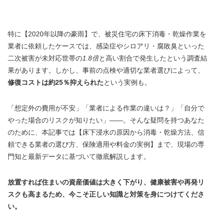
特に【2020年以降の豪雨】で、被災住宅の床下消毒・乾燥作業を
業者に依頼したケースでは、感染症やシロアリ・腐敗臭といった
二次被害が未対応世帯の
1.8倍
と高い割合で発生したという調査結
果があります。しかし、事前の点検や適切な業者選びによって、
修復コストは約25％抑えられた
という実例も。
「想定外の費用が不安」「業者による作業の違いは？」「自分で
やった場合のリスクが知りたい」――。そんな疑問を持つあなた
のために、本記事では【床下浸水の原因から消毒・乾燥方法、信
頼できる業者の選び方、保険適用や料金の実例】まで、現場の専
門知と最新データに基づいて徹底解説します。
放置すれば住まいの資産価値は大きく下がり、健康被害や再発リ
スクも高まるため、今こそ正しい知識と対策を身につけてくださ
い。