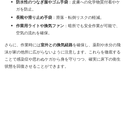
防水性のつなぎ服やゴム手袋
：皮膚への化学物質付着やケ
ガを防止。
長靴や滑り止め手袋
：滑落・転倒リスクの軽減。
作業用ライトや換気ファン
：暗所でも安全作業が可能で、
空気の流れを確保。
さらに、作業時には
室外との換気経路
を確保し、薬剤や水分の飛
沫が家の他所に広がらないように注意します。これらを徹底する
ことで感染症や思わぬケガから身を守りつつ、確実に床下の衛生
状態を回復させることができます。