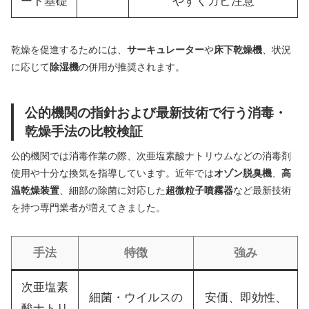
ート基礎
やすくカビ注意
乾燥を促進するためには、
サーキュレーター
や
床下乾燥機
、状況
に応じて
除湿機
の併用が推奨されます。
公的機関の指針および最新技術で行う消毒・
乾燥手法の比較検証
公的機関では消毒作業の際、次亜塩素酸ナトリウムなどの消毒剤
使用や十分な換気を指導しています。近年では
オゾン脱臭機
、
高
温乾燥装置
、細部の除菌に対応した
超微粒子噴霧器
など最新技術
を持つ専門業者が増えてきました。
手法
特徴
強み
次亜塩素
細菌・ウイルスの
安価、即効性、
酸ナトリ