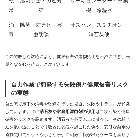
乾
湿気除去・カビ対
サーキュレーター・乾燥
燥
策
機・除湿器
消
除菌・防カビ・害
オスバン・スミチオン・
毒
虫防除
消石灰他
この徹底した対応により、健康被害や建物劣化を未然に防ぎ、長
期的な安心を得ることができます。
自力作業で頻発する失敗例と健康被害リスク
の実態
自己流で床下の消毒や乾燥を行った場合、失敗やトラブルが頻発
しています。特に
消石灰や家庭用漂白剤の誤用
は二次汚染や健康
被害のリスクを高めます。消石灰を必要以上に散布し、その粉じ
んを吸い込むことで呼吸器に炎症を起こした例や、安価な薬剤の
過剰使用でペットや小さな子供に刺激症状が出たケースもありま