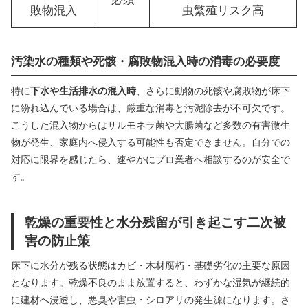
敗物混入
虫繁殖リスク高
汚染水の種類や死骸・腐敗物混入時の消毒の必要度
特に
下水や生活排水の混入時
、さらに動物の死骸や腐敗物が床下
に紛れ込んでいる場合は、厳重な消毒と汚泥除去が不可欠です。
こうした混入物からはサルモネラ菌や大腸菌など多数の有害微生
物が発生、家庭内へ侵入する可能性も否定できません。自分での
対応に限界を感じたら、速やかにプロ業者へ相談するのが安全で
す。
乾燥の重要性と水分残留が引き起こす二次被
害の防止策
床下に水分が残る状態はカビ・木材腐朽・基礎劣化の主要な原因
となります。乾燥不良のまま放置すると、わずかな湿気が継続的
に建材へ浸透し、悪臭や害虫・シロアリの発生源になります。さ