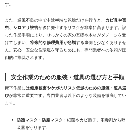
す。
また、通風不良の中で中途半端な乾燥だけを行うと、
カビ臭や害
虫、シロアリ被害
が後に発生するリスクが非常に高まります。誤
った作業手順により、せっかくの家の基礎や木材がダメージを受
けてしまい、
将来的な修理費用が急増
する事例も少なくありませ
ん。安心・安全な住環境を守るためにも、専門業者への依頼が圧
倒的に推奨されます。
安全作業のための服装・道具の選び方と手順
床下作業には
健康被害やケガのリスク低減のための服装・道具選
び
が非常に重要です。専門業者は以下のような装備を徹底してい
ます。
防護マスク・防塵マスク
：細菌やカビ胞子、消毒剤から呼
吸器を守ります。