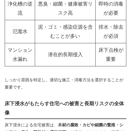
浄化槽の逆
悪臭・細菌・健康被害リ
即時の消毒
流
スク高
が必要
泥・ゴミ・感染症源を含
排水・除去
氾濫水
むことが多い
が必須
マンション
床下点検が
潜在的長期侵入
水漏れ
重要
しっかり原因を特定し、適切な施工・消毒方法を選択することが
重要です。
床下浸水がもたらす住宅への被害と長期リスクの全体
像
床下浸水による住宅被害は、
木材の腐敗・カビや細菌の繁殖・シ