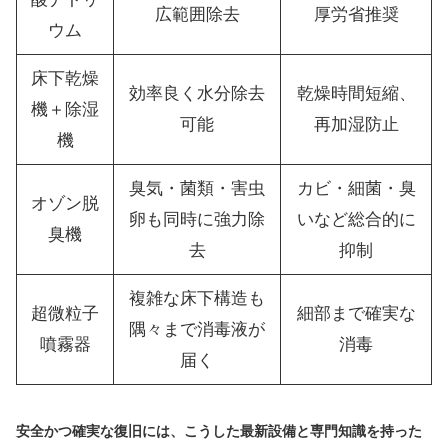
広範囲除去
厚労省推奨
ウム
床下乾燥
効率良く水分除去
乾燥時間短縮、
機＋除湿
可能
再加湿防止
機
臭気・菌類・害虫
カビ・細菌・臭
オゾン脱
卵も同時に強力除
いなど総合的に
臭機
去
抑制
複雑な床下構造も
超微粒子
細部まで確実な
隅々まで消毒液が
噴霧器
消毒
届く
安全かつ確実な復旧には、こうした最新設備と専門知識を持った