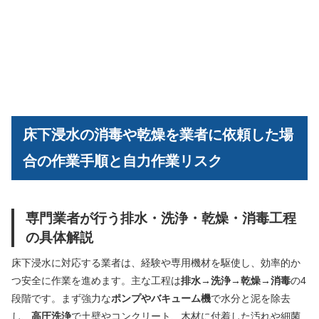
床下浸水の消毒や乾燥を業者に依頼した場
合の作業手順と自力作業リスク
専門業者が行う排水・洗浄・乾燥・消毒工程
の具体解説
床下浸水に対応する業者は、経験や専用機材を駆使し、効率的か
つ安全に作業を進めます。主な工程は
排水→洗浄→乾燥→消毒
の4
段階です。まず強力な
ポンプやバキューム機
で水分と泥を除去
し、
高圧洗浄
で土壁やコンクリート、木材に付着した汚れや細菌