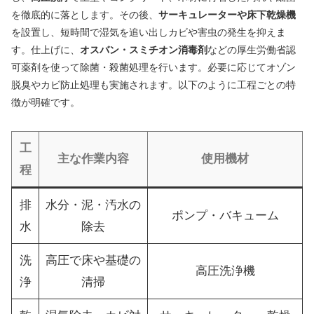
を徹底的に落とします。その後、
サーキュレーターや床下乾燥機
を設置し、短時間で湿気を追い出しカビや害虫の発生を抑えま
す。仕上げに、
オスバン・スミチオン消毒剤
などの厚生労働省認
可薬剤を使って除菌・殺菌処理を行います。必要に応じてオゾン
脱臭やカビ防止処理も実施されます。以下のように工程ごとの特
徴が明確です。
工
主な作業内容
使用機材
程
排
水分・泥・汚水の
ポンプ・バキューム
水
除去
洗
高圧で床や基礎の
高圧洗浄機
浄
清掃