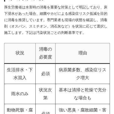
厚生労働省は水害時の消毒を重要な対策として明記しており、床
下浸水があった場合、細菌やカビによる感染症リスク低減を目的
に消毒を推奨しています。専門業者も現場の状態を確認し、消毒
剤（オスバン、スミチオン、消石灰など）を状況に応じて選択し
施工します。下記は汚染状況ごとの判断基準です。
消毒の
状況
理由
必要度
生活排水・下
病原菌多数、感染症リス
必須
水混入
ク増大
状況次
基本は清掃と乾燥で充分
雨水のみ
第
な場合も
動物死骸・腐
強い悪臭・腐敗細菌・害
必須