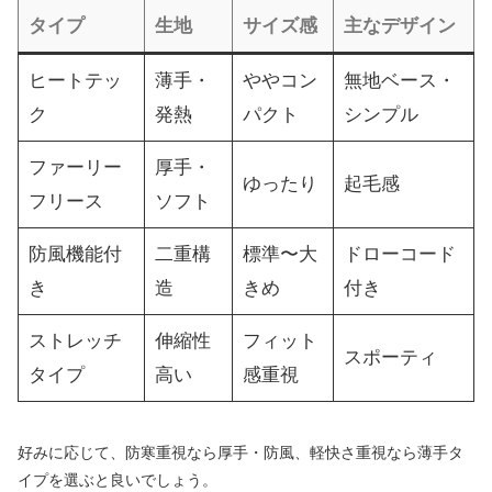
タイプ
生地
サイズ感
主なデザイン
ヒートテッ
薄手・
ややコン
無地ベース・
ク
発熱
パクト
シンプル
ファーリー
厚手・
ゆったり
起毛感
フリース
ソフト
防風機能付
二重構
標準〜大
ドローコード
き
造
きめ
付き
ストレッチ
伸縮性
フィット
スポーティ
タイプ
高い
感重視
好みに応じて、防寒重視なら厚手・防風、軽快さ重視なら薄手タ
イプを選ぶと良いでしょう。