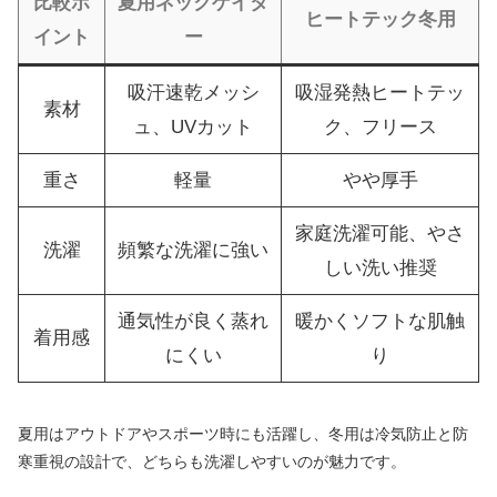
比較ポ
夏用ネックゲイタ
ヒートテック冬用
イント
ー
吸汗速乾メッシ
吸湿発熱ヒートテッ
素材
ュ、UVカット
ク、フリース
重さ
軽量
やや厚手
家庭洗濯可能、やさ
洗濯
頻繁な洗濯に強い
しい洗い推奨
通気性が良く蒸れ
暖かくソフトな肌触
着用感
にくい
り
夏用はアウトドアやスポーツ時にも活躍し、冬用は冷気防止と防
寒重視の設計で、どちらも洗濯しやすいのが魅力です。