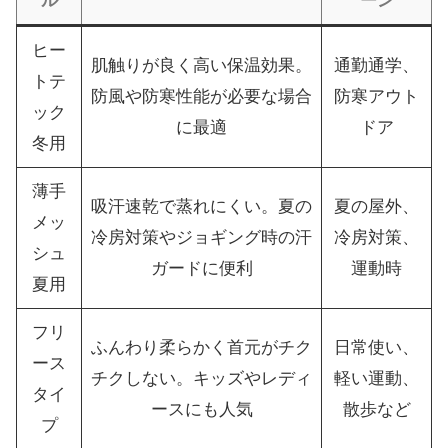
ル
ーン
ヒー
肌触りが良く高い保温効果。
通勤通学、
トテ
防風や防寒性能が必要な場合
防寒アウト
ック
に最適
ドア
冬用
薄手
吸汗速乾で蒸れにくい。夏の
夏の屋外、
メッ
冷房対策やジョギング時の汗
冷房対策、
シュ
ガードに便利
運動時
夏用
フリ
ふんわり柔らかく首元がチク
日常使い、
ース
チクしない。キッズやレディ
軽い運動、
タイ
ースにも人気
散歩など
プ