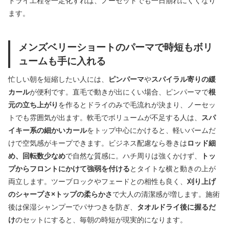
ドライ工程を一定化すれば、ノーセットでも一日崩れにくくなり
ます。
メンズベリーショートのパーマで時短もボリ
ュームも手に入れる
忙しい朝を短縮したい人には、
ピンパーマ
や
スパイラル寄りの緩
カール
が便利です。直毛で動きが出にくい場合、ピンパーマで
根
元の立ち上がり
を作るとドライのみで毛流れが決まり、ノーセッ
トでも雰囲気が出ます。軟毛でボリュームが不足する人は、
スパ
イキー系の細かいカール
をトップ中心にかけると、軽いバームだ
けで空気感がキープできます。ビジネス配慮なら巻きは
ロッド細
め、回転数少なめ
で自然な質感に。ハチ周りは強くかけず、
トッ
プからフロントにかけて強弱を付ける
とタイトな横と動きの上が
両立します。ツーブロックやフェードとの相性も良く、
刈り上げ
のシャープさ×トップの柔らかさ
で大人の清潔感が増します。施術
後は保湿シャンプーでパサつきを防ぎ、
タオルドライ後に握るだ
け
のセットにすると、毎朝の時短が現実的になります。