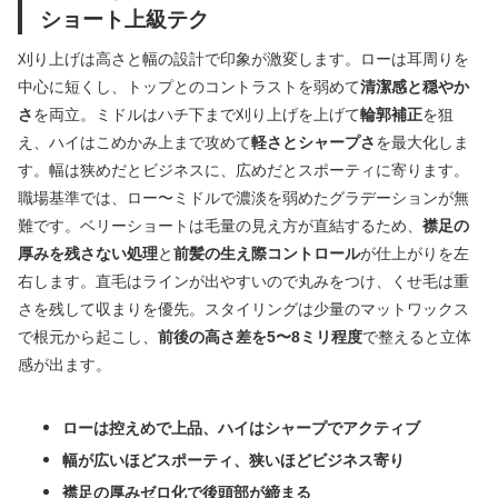
ショート上級テク
刈り上げは高さと幅の設計で印象が激変します。ローは耳周りを
中心に短くし、トップとのコントラストを弱めて
清潔感と穏やか
さ
を両立。ミドルはハチ下まで刈り上げを上げて
輪郭補正
を狙
え、ハイはこめかみ上まで攻めて
軽さとシャープさ
を最大化しま
す。幅は狭めだとビジネスに、広めだとスポーティに寄ります。
職場基準では、ロー〜ミドルで濃淡を弱めたグラデーションが無
難です。ベリーショートは毛量の見え方が直結するため、
襟足の
厚みを残さない処理
と
前髪の生え際コントロール
が仕上がりを左
右します。直毛はラインが出やすいので丸みをつけ、くせ毛は重
さを残して収まりを優先。スタイリングは少量のマットワックス
で根元から起こし、
前後の高さ差を5〜8ミリ程度
で整えると立体
感が出ます。
ローは控えめで上品、ハイはシャープでアクティブ
幅が広いほどスポーティ、狭いほどビジネス寄り
襟足の厚みゼロ化で後頭部が締まる