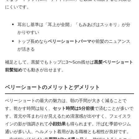
にくいです。
耳出し基準は「耳上が全開」「もみあげはスッキリ」が分
かりやすい
トップ長めなら
ベリーショートパーマ
や前髪のニュアンス
が活きる
補足として、黒髪でもトップに3〜5cm残せば
黒髪ベリーショート
前髪短め
でも動きが出せます。
ベリーショートのメリットとデメリット
ベリーショートの最大の魅力は、朝の手間が大きく減ることで
す。乾かす時間は短く、
セット時間は5分前後
で済むことが多いで
す。首元や耳まわりが見えるため清潔感が出やすく、フェイスラ
インの影が強調されて
小顔効果
も得られます。汗ばむ季節やジム
通いが多い人、ヘルメット着用がある職種とも相性が良好です。