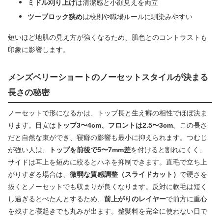
ミドル刈り上げ
は清潔感と小顔見えを両立
ツーブロック狭め
は校則や職場ルールに馴染みやすい
短いほど地肌の見え方が強くなるため、肌色とのコントラストも
印象に影響します。
メンズベリーショートのノーセットスタイルが決まる
長さの秘密
ノーセットで形になるかは、トップ長と生え癖の相性でほぼ決ま
ります。目安は
トップ3〜4cm、フロントは2.5〜3cm
。この長さ
だと自然な束ができ、寝癖の影響も最小に抑えられます。つむじ
が強い人は、
トップを前後で5〜7mm差
を付けると割れにくく、
サイドは耳上を短めに絞るとハネを抑制できます。直毛で立ち上
がりすぎる場合は、
微弱な質感調整（スライドカット）
で硬さを
抜くとノーセットでも収まりが良くなります。反対に軟毛は短く
し過ぎるとぺたんとするため、
前上がりのレイヤー
で前方に重心
を残すと寝起きでも丸みが出ます。整髪料を完全に使わない日で