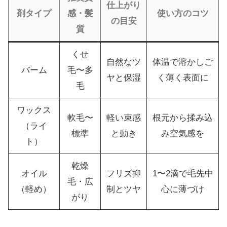
仕上がり
剤タイプ
感・髪
使い方のコツ
の目安
質
くせ
自然なツ
体温で溶かしご
バーム
毛〜多
ヤと保湿
く薄く表面に
毛
ワックス
軟毛〜
軽い束感
根元から揉み込
（ライ
標準
と動き
み空気感を
ト）
乾燥
オイル
フリズ抑
1〜2滴で毛先中
毛・広
（軽め）
制とツヤ
心に薄づけ
がり