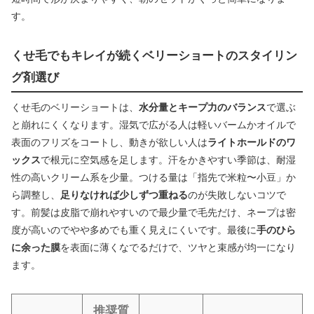
す。
くせ毛でもキレイが続くベリーショートのスタイリン
グ剤選び
くせ毛のベリーショートは、
水分量とキープ力のバランス
で選ぶ
と崩れにくくなります。湿気で広がる人は軽いバームかオイルで
表面のフリズをコートし、動きが欲しい人は
ライトホールドのワ
ックス
で根元に空気感を足します。汗をかきやすい季節は、耐湿
性の高いクリーム系を少量。つける量は「指先で米粒〜小豆」か
ら調整し、
足りなければ少しずつ重ねる
のが失敗しないコツで
す。前髪は皮脂で崩れやすいので最少量で毛先だけ、ネープは密
度が高いのでやや多めでも重く見えにくいです。最後に
手のひら
に余った膜
を表面に薄くなでるだけで、ツヤと束感が均一になり
ます。
推奨質