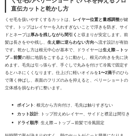
くせ毛のベリーショートでハネを抑えるプロ
直伝カットと乾かし方
くせ毛を扱いやすくするカットは、
レイヤー位置と量感調整
が鍵
です。トップはレイヤーを入れすぎないことで浮きを防ぎ、サイ
ドとネープは
厚みを残しながら間引く
と収まりが安定します。前
髪は長さをやや残し、
生え癖に逆らわない方向
へ流す設計が有効
です。乾かし方は根元中心が基本で、ドライヤーは
生え際→トッ
プ→前髪
の順に地肌をこするように動かし、根元の向きを先に決
めます。毛先は引っ張らず、手ぐしで丸みを付けて冷風で固定す
るとハネにくくなります。仕上げに軽いオイルを
1〜2滴
手のひら
で薄く伸ばし、表面のフリズのみを抑えると、ベリーショートの
立体感を損なわずに整います。
ポイント
: 根元から方向付け、毛先は触りすぎない
カット設計
: トップ控えめレイヤー、サイドと襟足は間引き
ドライ順序
: 生え際→トップ→前髪で冷風固定
短時間で形が決まりやすく、朝のセットがぐっと簡単になりま