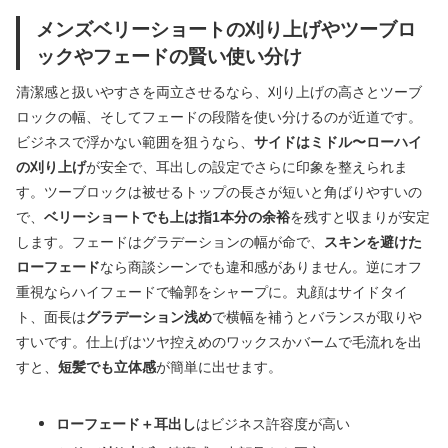
メンズベリーショートの刈り上げやツーブロ
ックやフェードの賢い使い分け
清潔感と扱いやすさを両立させるなら、刈り上げの高さとツーブ
ロックの幅、そしてフェードの段階を使い分けるのが近道です。
ビジネスで浮かない範囲を狙うなら、
サイドはミドル〜ローハイ
の刈り上げ
が安全で、耳出しの設定でさらに印象を整えられま
す。ツーブロックは被せるトップの長さが短いと角ばりやすいの
で、
ベリーショートでも上は指1本分の余裕
を残すと収まりが安定
します。フェードはグラデーションの幅が命で、
スキンを避けた
ローフェード
なら商談シーンでも違和感がありません。逆にオフ
重視ならハイフェードで輪郭をシャープに。丸顔はサイドタイ
ト、面長は
グラデーション浅め
で横幅を補うとバランスが取りや
すいです。仕上げはツヤ控えめのワックスかバームで毛流れを出
すと、
短髪でも立体感
が簡単に出せます。
ローフェード＋耳出し
はビジネス許容度が高い