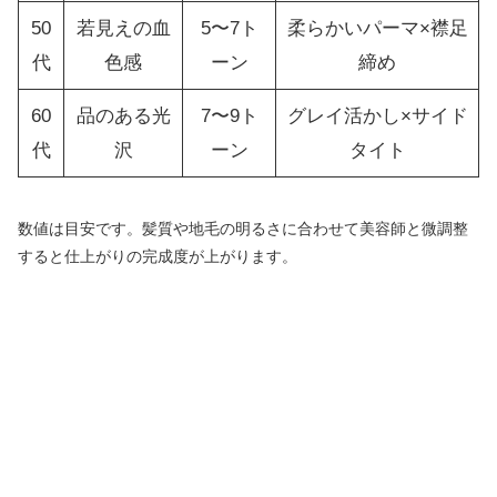
50
若見えの血
5〜7ト
柔らかいパーマ×襟足
代
色感
ーン
締め
60
品のある光
7〜9ト
グレイ活かし×サイド
代
沢
ーン
タイト
数値は目安です。髪質や地毛の明るさに合わせて美容師と微調整
すると仕上がりの完成度が上がります。