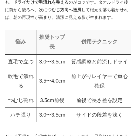
も、
ドライだけで毛流れを整える
のがコツです。タオルドライ後
に前から後ろへ、次に
つむじ方向へ送風
して根元を落ち着かせれ
ば、朝の再現性が高まり、清潔に見える影が生まれます。
推奨トップ
悩み
併用テクニック
長
直毛で立つ
3.0〜3.5cm
質感調整と前流しドライ
軟毛で潰れ
前上がりレイヤーで重心
3.5〜4.0cm
る
確保
つむじ割れ
3.5cm前後
前後で長さ差を設定
ハチ張り
3.0〜3.5cm
サイドの段差を浅く