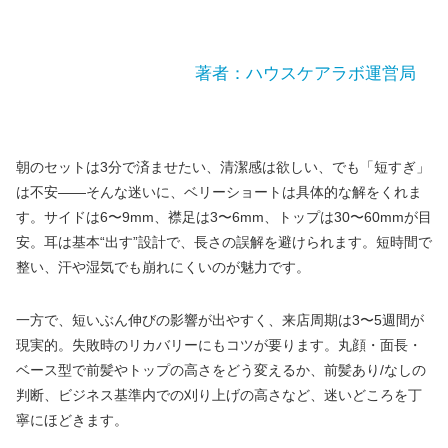
著者：ハウスケアラボ運営局
朝のセットは3分で済ませたい、清潔感は欲しい、でも「短すぎ」
は不安――そんな迷いに、ベリーショートは具体的な解をくれま
す。サイドは6〜9mm、襟足は3〜6mm、トップは30〜60mmが目
安。耳は基本“出す”設計で、長さの誤解を避けられます。短時間で
整い、汗や湿気でも崩れにくいのが魅力です。
一方で、短いぶん伸びの影響が出やすく、来店周期は3〜5週間が
現実的。失敗時のリカバリーにもコツが要ります。丸顔・面長・
ベース型で前髪やトップの高さをどう変えるか、前髪あり/なしの
判断、ビジネス基準内での刈り上げの高さなど、迷いどころを丁
寧にほどきます。