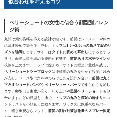
似合わせを叶えるコツ
ベリーショートの女性に似合う顔型別アレン
ジ術
丸顔は頬の横幅を抑える設計が鍵です。前髪はシースルーや斜め
に流す軽めで額を少し見せ、トップは
1.5〜2.5cmの高さで縦のリ
ズムを強調
します。サイドは
タイトに収めて耳出し
にするとすっ
きり。面長は縦を縮める発想が有効で、
前髪ありの水平ライン
が
視線を止めます。トップは控えめ、サイドに程よい量感を残し、
ベリーショートツーブロック
は後頭部の丸みを生かす程度に浅め
が安心。ベース型は角をやわらげる丸み設計が合い、
前髪は丸く
下ろすショートバング
や
ベリーショートパーマ
で柔らかさを足し
ます。卵型は自由度が高く、刈り上げや
黒髪ベリーショート
も似
合います。どの顔型も共通で、
トップの丸みと襟足の締まり
のコ
ントラストが小顔見えに効きます。ワックスは艶重視ならバー
ム、軽さ重視ならマット、
前髪の割れ対策は微量のスプレー固定