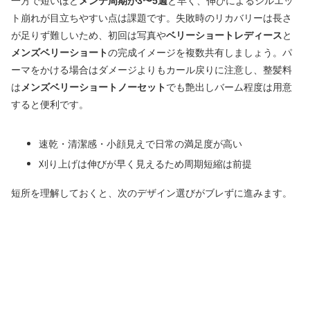
一方で短いほど
メンテ周期が3〜5週
と早く、伸びによるシルエッ
ト崩れが目立ちやすい点は課題です。失敗時のリカバリーは長さ
が足りず難しいため、初回は写真や
ベリーショートレディース
と
メンズベリーショート
の完成イメージを複数共有しましょう。パ
ーマをかける場合はダメージよりもカール戻りに注意し、整髪料
は
メンズベリーショートノーセット
でも艶出しバーム程度は用意
すると便利です。
速乾・清潔感・小顔見えで日常の満足度が高い
刈り上げは伸びが早く見えるため周期短縮は前提
短所を理解しておくと、次のデザイン選びがブレずに進みます。