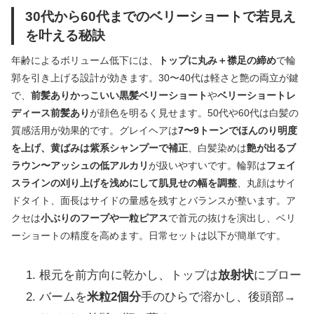
30代から60代までのベリーショートで若見え
を叶える秘訣
年齢によるボリューム低下には、
トップに丸み＋襟足の締め
で輪
郭を引き上げる設計が効きます。30〜40代は軽さと艶の両立が鍵
で、
前髪ありかっこいい黒髪ベリーショート
や
ベリーショートレ
ディース前髪あり
が顔色を明るく見せます。50代や60代は白髪の
質感活用が効果的です。グレイヘアは
7〜9トーンでほんのり明度
を上げ、黄ばみは紫系シャンプーで補正
、白髪染めは
艶が出るブ
ラウン〜アッシュの低アルカリ
が扱いやすいです。輪郭は
フェイ
スラインの刈り上げを浅めにして肌見せの幅を調整
、丸顔はサイ
ドタイト、面長はサイドの量感を残すとバランスが整います。ア
クセは
小ぶりのフープや一粒ピアス
で首元の抜けを演出し、ベリ
ーショートの精度を高めます。日常セットは以下が簡単です。
根元を前方向に乾かし、トップは
放射状
にブロー
バームを
米粒2個分
手のひらで溶かし、後頭部→