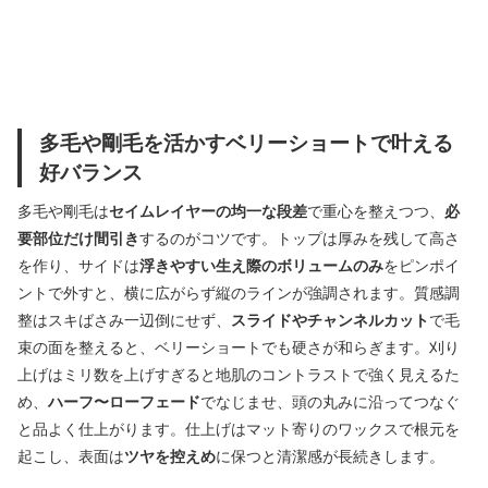
多毛や剛毛を活かすベリーショートで叶える
好バランス
多毛や剛毛は
セイムレイヤーの均一な段差
で重心を整えつつ、
必
要部位だけ間引き
するのがコツです。トップは厚みを残して高さ
を作り、サイドは
浮きやすい生え際のボリュームのみ
をピンポイ
ントで外すと、横に広がらず縦のラインが強調されます。質感調
整はスキばさみ一辺倒にせず、
スライドやチャンネルカット
で毛
束の面を整えると、ベリーショートでも硬さが和らぎます。刈り
上げはミリ数を上げすぎると地肌のコントラストで強く見えるた
め、
ハーフ〜ローフェード
でなじませ、頭の丸みに沿ってつなぐ
と品よく仕上がります。仕上げはマット寄りのワックスで根元を
起こし、表面は
ツヤを控えめ
に保つと清潔感が長続きします。