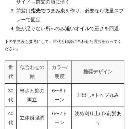
サイド→前髪の順に薄く
前髪は
指先でつまみ束
を作り、必要なら微量スプ
レーで固定
艶が足りない所へのみ
追いオイル
で重さを回避
下の早見表も参考にして、世代と印象に合わせた選択を行ってく
ださい。
世
似合わせの
カラー/
推奨デザイン
代
軸
明度
30
軽さと艶の
6〜8ト
耳出し×トップ丸み
代
両立
ーン
40
6〜7ト
浅め刈り上げ×前髪あ
立体感強調
代
ーン
り