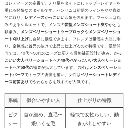
はレディースの定番で、えり足をタイトにしトップへレイヤーを
重ねる軽快なスタイルです。ハンサムは前髪のラインをやや直線
的に取り、
レディースかっこいい
印象を強めます。マッシュは丸
みのあるシルエットで、メンズの
髪型メンズショート爽やか
とも
馴染み、
メンズベリーショートツーブロック
や
メンズベリーショ
ート刈り上げ
に自然に接続できます。フレンチは量感を大胆に削
り、空気感と首元の抜けで上品に仕上げるのが特徴です。最新傾
向では、40代〜50代のニーズに応える骨格補正設計が進み、
かっ
こいい大人ベリーショートヘア40代
や
かっこいい大人ベリーショ
ートヘア50代
の需要が拡大しています。男性は
メンズベリーショ
ートパーマ
でトップの密度を補い、女性は
ベリーショートレディ
ース前髪あり
でやわらかさを残すのが人気です。
系統
似合いやすい人
仕上がりの特徴
ピク
首が細め、直毛〜
軽快で女性らしい、動
シー
緩いくせ毛
きが出しやすい