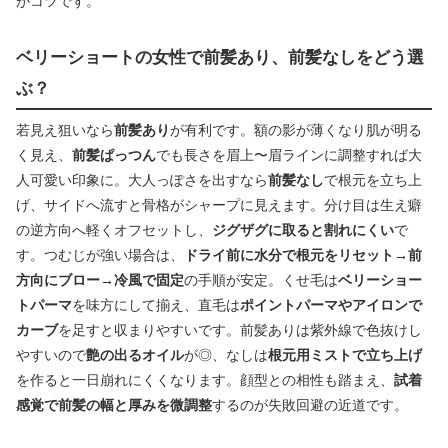
がコツです。
ベリーショートの女性で前髪あり、前髪なしをどう選
ぶ？
若見え狙いなら
前髪あり
が有利です。額の影が薄くなり肌が明る
く見え、
前髪ぱっつん
でも長さを眉上〜眉ラインに調整すれば大
人可愛い印象に。大人っぽさを出すなら
前髪なし
で根元を立ち上
げ、サイドへ流すと骨格がシャープに見えます。分け目は生え癖
の逆方向へ軽くオフセットし、
ジグザグに取ると割れにくい
で
す。つむじが強い場合は、
ドライ前に水分で根元をリセット→前
方向にブロー→冷風で固定
の手順が安定。くせ毛は
ベリーショー
トパーマ
を味方にして揃え、直毛は
ポイントパーマやアイロンで
カーブ
を足すと収まりやすいです。前髪ありは紫外線で色抜けし
やすいので
艶の出るオイル
が◎、なしは
根元用ミストで立ち上げ
を作ると一日崩れにくくなります。顔型との相性も踏まえ、
試着
感覚で前髪の幅と厚みを微調整
するのが失敗回避の近道です。