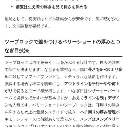
前髪は生え際の浮きを見て長さを決める
補足として、初挑戦はミドル狭幅からが安全です。違和感が少な
く、次回調整が容易です。
ツーブロックで差をつけるベリーショートの厚みとつ
なぎ目技法
ツーブロックは内側を短く、上をかぶせる設計です。厚みの調整
で個性が決まります。なじませ重視なら上部に
長さを5〜10ミリ多
め
に残してソフトにブレンドし、ナチュラルな陰影を作ります。
強調する場合は段差を明確にし、
アウトラインを平行〜やや前上
がり
で切るとモード感が増します。つなぎ目はシザーオーバーコ
ームで境界をぼかすのが基本ですが、あえて
ラインを残すデザイ
ン
も人気です。ベリーショートのツーブロックは、耳周りの浮き
を抑えるため上の量感をスライドで抜き、
ハチ周りの厚み管理
が
キモ。レディースは前髪ありで柔らかく、メンズは
メンズベリー
ショートツーブロック
でサイドのタイト感を強めると小顔に見え