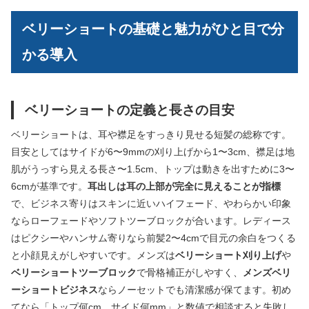
ベリーショートの基礎と魅力がひと目で分
かる導入
ベリーショートの定義と長さの目安
ベリーショートは、耳や襟足をすっきり見せる短髪の総称です。
目安としてはサイドが6〜9mmの刈り上げから1〜3cm、襟足は地
肌がうっすら見える長さ〜1.5cm、トップは動きを出すために3〜
6cmが基準です。
耳出しは耳の上部が完全に見えることが指標
で、ビジネス寄りはスキンに近いハイフェード、やわらかい印象
ならローフェードやソフトツーブロックが合います。レディース
はピクシーやハンサム寄りなら前髪2〜4cmで目元の余白をつくる
と小顔見えがしやすいです。メンズは
ベリーショート刈り上げ
や
ベリーショートツーブロック
で骨格補正がしやすく、
メンズベリ
ーショートビジネス
ならノーセットでも清潔感が保てます。初め
てなら「トップ何cm、サイド何mm」と数値で相談すると失敗し