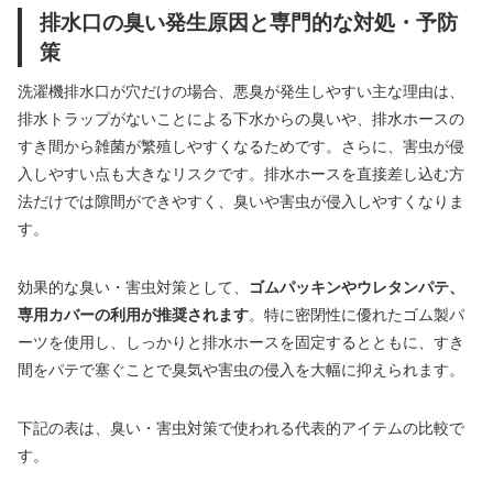
排水口の臭い発生原因と専門的な対処・予防
策
洗濯機排水口が穴だけの場合、悪臭が発生しやすい主な理由は、
排水トラップがないことによる下水からの臭いや、排水ホースの
すき間から雑菌が繁殖しやすくなるためです。さらに、害虫が侵
入しやすい点も大きなリスクです。排水ホースを直接差し込む方
法だけでは隙間ができやすく、臭いや害虫が侵入しやすくなりま
す。
効果的な臭い・害虫対策として、
ゴムパッキンやウレタンパテ、
専用カバーの利用が推奨されます
。特に密閉性に優れたゴム製パ
ーツを使用し、しっかりと排水ホースを固定するとともに、すき
間をパテで塞ぐことで臭気や害虫の侵入を大幅に抑えられます。
下記の表は、臭い・害虫対策で使われる代表的アイテムの比較で
す。