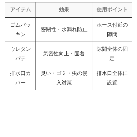
アイテム
効果
使用ポイント
ゴムパッ
ホース付近の
密閉性・水漏れ防止
キン
隙間
ウレタン
隙間全体の固
気密性向上・固着
パテ
定
排水口カ
臭い・ゴミ・虫の侵
排水口全体に
バー
入対策
設置