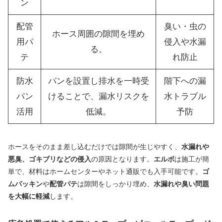
ン
配管
臭い・虫の
ホース周囲の隙間を埋め
用パ
侵入や水漏
る。
テ
れ防止
防水
パンを設置し排水を一時受
階下への漏
パン
けることで、漏水リスクを
水トラブル
活用
低減。
予防
ホースをそのまま差し込むだけでは隙間が生じやすく、
水漏れや
悪臭、ゴキブリなどの侵入
の原因となります。
エルボ
は施工が簡
単で、材料はホームセンターやネット通販でも入手可能です。
ゴ
ムパッキン
や
配管パテ
は隙間をしっかり埋め、
水漏れや臭い問題
を大幅に軽減
します。