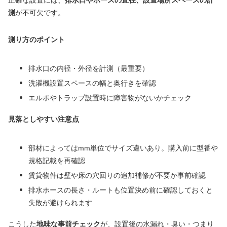
測
が不可欠です。
測り方のポイント
排水口の内径・外径を計測（最重要）
洗濯機設置スペースの幅と奥行きを確認
エルボやトラップ設置時に障害物がないかチェック
見落としやすい注意点
部材によってはmm単位でサイズ違いあり。購入前に型番や
規格記載を再確認
賃貸物件は壁や床の穴回りの追加補修が不要か事前確認
排水ホースの長さ・ルートも位置決め前に確認しておくと
失敗が避けられます
こうした
地味な事前チェック
が、設置後の水漏れ・臭い・つまり