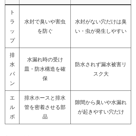
ト
ラ
水封で臭いや害虫
水封がない穴だけは臭
ッ
を防ぐ
い・虫が発生しやすい
プ
排
水漏れ時の受け
水
防水されず漏水被害リ
皿・防水構造を確
パ
スク大
保
ン
エ
排水ホースと排水
隙間から臭いや水漏れ
ル
管を密着させる部
が起きやすい穴だけ
ボ
品