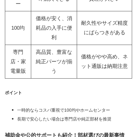
ー
価格が安く、消
耐久性やサイズ精度
100均
耗品の入手に便
にばらつきがある
利
専門
高品質、豊富な
価格がやや高め、ネ
店・家
純正パーツが揃
ット通販は納期注意
電量販
う
ポイント
一時的ならコスパ重視で100均やホームセンター
長期で安心したい場合は専門店や純正部材を推奨
補助金や公的サポートも紹介！部材選びの最新事情