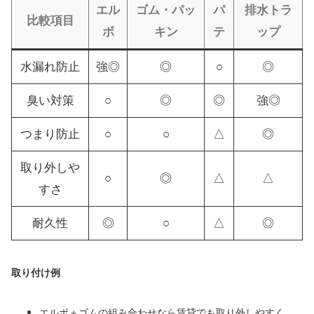
エル
ゴム・パッ
パ
排水トラ
比較項目
ボ
キン
テ
ップ
水漏れ防止
強◎
◎
○
◎
臭い対策
○
◎
◎
強◎
つまり防止
○
○
△
◎
取り外しや
○
◎
△
△
すさ
耐久性
◎
○
△
◎
取り付け例
エルボ＋ゴムの組み合わせなら賃貸でも取り外しやすく、