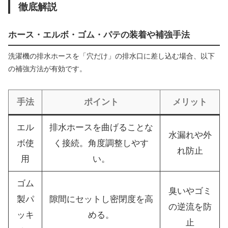
徹底解説
ホース・エルボ・ゴム・パテの装着や補強手法
洗濯機の排水ホースを「穴だけ」の排水口に差し込む場合、以下
の補強方法が有効です。
手法
ポイント
メリット
エル
排水ホースを曲げることな
水漏れや外
ボ使
く接続。角度調整しやす
れ防止
用
い。
ゴム
臭いやゴミ
製パ
隙間にセットし密閉度を高
の逆流を防
ッキ
める。
止