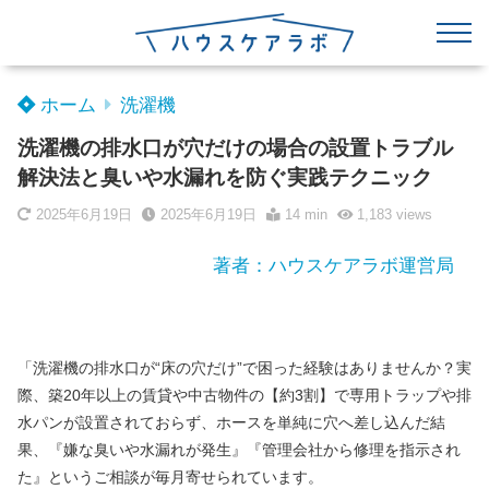
ホーム
洗濯機
洗濯機の排水口が穴だけの場合の設置トラブル
解決法と臭いや水漏れを防ぐ実践テクニック
2025年6月19日
2025年6月19日
14 min
1,183
views
著者：ハウスケアラボ運営局
「洗濯機の排水口が“床の穴だけ”で困った経験はありませんか？実
際、築20年以上の賃貸や中古物件の【約3割】で専用トラップや排
水パンが設置されておらず、ホースを単純に穴へ差し込んだ結
果、『嫌な臭いや水漏れが発生』『管理会社から修理を指示され
た』というご相談が毎月寄せられています。