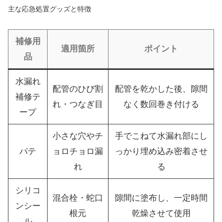
主な応急処置グッズと特徴
補修用
適用箇所
ポイント
品
水漏れ
配管のひび割
配管を乾かした後、隙間
補修テ
れ・つなぎ目
なく数回巻き付ける
ープ
小さな穴やチ
手でこねて水漏れ部にし
パテ
ョロチョロ漏
っかり埋め込み密着させ
れ
る
シリコ
混合栓・蛇口
隙間に塗布し、一定時間
ンシー
根元
乾燥させて使用
ル