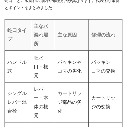
蛇口ごとに水漏れの原因や修理方法が異なります。代表的な事例
とポイントをまとめました。
主な水
蛇口タイ
漏れ場
主な原因
修理の流れ
プ
所
吐水
ハンドル
パッキンや
パッキン・
口・根
式
コマの劣化
コマの交換
元
レバ
シングル
カートリッ
ー・本
カートリッ
レバー混
ジ部品の劣
体の根
ジの交換
合栓
化
元