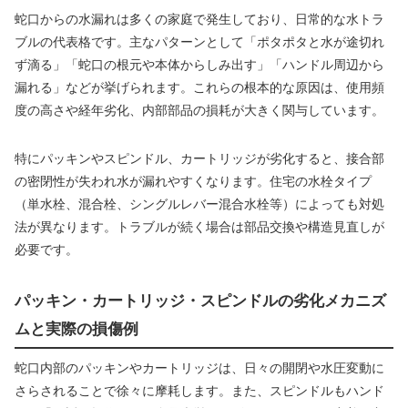
蛇口からの水漏れは多くの家庭で発生しており、日常的な水トラ
ブルの代表格です。主なパターンとして「ポタポタと水が途切れ
ず滴る」「蛇口の根元や本体からしみ出す」「ハンドル周辺から
漏れる」などが挙げられます。これらの根本的な原因は、使用頻
度の高さや経年劣化、内部部品の損耗が大きく関与しています。
特にパッキンやスピンドル、カートリッジが劣化すると、接合部
の密閉性が失われ水が漏れやすくなります。住宅の水栓タイプ
（単水栓、混合栓、シングルレバー混合水栓等）によっても対処
法が異なります。トラブルが続く場合は部品交換や構造見直しが
必要です。
パッキン・カートリッジ・スピンドルの劣化メカニズ
ムと実際の損傷例
蛇口内部のパッキンやカートリッジは、日々の開閉や水圧変動に
さらされることで徐々に摩耗します。また、スピンドルもハンド