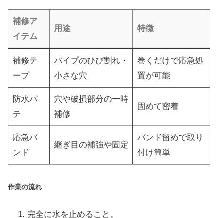
補修ア
用途
特徴
イテム
補修テ
パイプのひび割れ・
巻くだけで応急処
ープ
小さな穴
置が可能
防水パ
穴や破損部分の一時
固めて密着
テ
補修
応急バ
バンド留めで取り
継ぎ目の補強や固定
ンド
付け簡単
作業の流れ
完全に水を止めること。