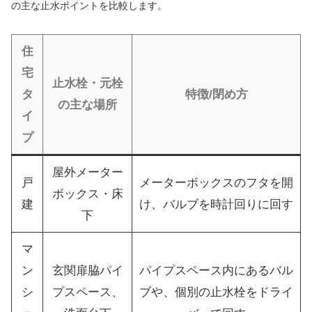
の主な止水ポイントを比較します。
住
宅
止水栓・元栓
タ
特徴/閉め方
の主な場所
イ
プ
屋外メーター
戸
メーターボックスのフタを開
ボックス・床
建
け、バルブを時計回りに回す
下
マ
ン
玄関扉脇パイ
パイプスペース内にあるバル
シ
プスペース、
ブや、個別の止水栓をドライ