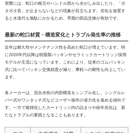
実際には、蛇口の根元やハンドル部から水がしみ出したり、「ポ
タポタ音」が止まらないなどの現象が目立ちます。劣化を放置す
ると水道代も無駄にかかるため、早期の部品交換が有効です。
最新の蛇口材質・構造変化とトラブル発生率の推移
近年は耐久性やメンテナンス性を高めた蛇口が増えています。特
に2020年代以降は樹脂製パッキンやセラミックカートリッジ採用
モデルが主流になっています。これにより、従来のゴムパッキン
式に比べてパッキン交換頻度が減り、摩耗への耐性も向上してい
ます。
各メーカーは、混合水栓の内部構造をシンプル化し、シングルレ
バー式やワンタッチ式などユーザー操作の省力化を進める傾向で
す。一方で複雑化したカートリッジ内の詰まりや経年劣化は、新
たなトラブルの要因となることもあります。