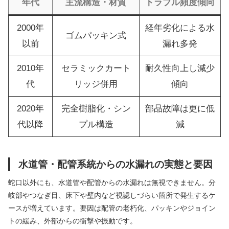
年代
主流構造・材質
トラブル頻度傾向
2000年
経年劣化による水
ゴムパッキン式
以前
漏れ多発
2010年
セラミックカート
耐久性向上し減少
代
リッジ併用
傾向
2020年
完全樹脂化・シン
部品故障は更に低
代以降
プル構造
減
水道管・配管系統からの水漏れの実態と要因
蛇口以外にも、水道管や配管からの水漏れは無視できません。分
岐部やつなぎ目、床下や壁内など視認しづらい箇所で発生するケ
ースが増えています。要因は配管の老朽化、パッキンやジョイン
トの緩み、外部からの衝撃や振動です。