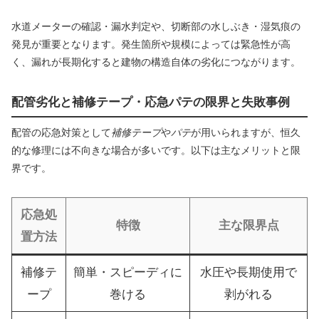
水道メーターの確認・漏水判定や、切断部の水しぶき・湿気痕の
発見が重要となります。発生箇所や規模によっては緊急性が高
く、漏れが長期化すると建物の構造自体の劣化につながります。
配管劣化と補修テープ・応急パテの限界と失敗事例
配管の応急対策として
補修テープ
や
パテ
が用いられますが、恒久
的な修理には不向きな場合が多いです。以下は主なメリットと限
界です。
応急処
特徴
主な限界点
置方法
補修テ
簡単・スピーディに
水圧や長期使用で
ープ
巻ける
剥がれる