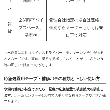
ョ
洗面台下
バーで回す
ン
玄関廊下パイ
管理会社指定の場合は連絡、
賃
プスペース、
個別ならメーターもしくは蛇
貸
浴室横
口下で対応
止水作業は工具（マイナスドライバー、モンキーレンチ）がある
とスムーズです。事前に場所を把握しておくことが、いざという
時の正しい行動につながります。
応急処置用テープ・補修パテの種類と正しい使い方
水漏れ箇所が特定できたら、緊急の応急処置で被害拡大を防止し
ます。
ホームセンターや100均で入手可能な補修テープやパテが役
立ちます。