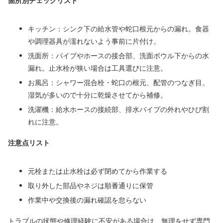
箇所別チェックリスト
キッチン：シンク下の給水管や蛇口根元からの漏れ。食器
や調理器具が濡れないよう事前に片付け。
洗面所：パイプやホースの接合部、洗面ボウル下からの水
漏れ。止水栓が狭い場合は工具選びに注意。
お風呂：シャワー混合栓・蛇口の根元、配管のつなぎ目。
湿気が多いので十分に乾燥させてから補修。
洗濯機：給水ホースの接続部、排水パイプの外れやひび割
れに注意。
注意点リスト
元栓または止水栓は必ず閉めてから作業する
取り外した部品やネジは順番通りに保管
作業中や交換後の漏れ確認を怠らない
トラブルの状態や修理経験に不安がある場合は、無理をせず専門