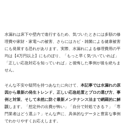
水漏れは床下や壁内で進行するため、気づいたときには多額の修
理費や家財・家電への被害、さらにはカビ・雑菌による健康被害
にも発展する恐れがあります。実際、水漏れによる修理費用の平
均は【4万円以上】にものぼり、「もっと早く気づいていれば」
「正しい応急対応を知っていれば」と後悔した事例が後を絶ちま
せん。
そんな不安や疑問を持つあなたに向けて、
本記事では水漏れの原
因から最新の発生トレンド、正しい応急処置とプロの選び方、事
例と対策、そして未然に防ぐ最新メンテナンス法まで網羅的に解
説
します。「想定外の出費が怖い」「自分で対処できる？」「専
門業者はどう選ぶ？」そんな声に、具体的なデータと豊富な事例
でわかりやすくお応えします。