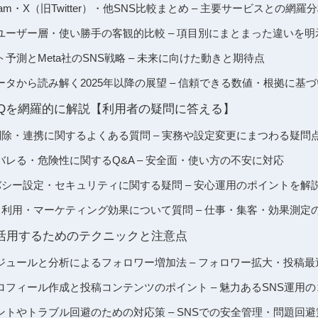
nstagram・X（旧Twitter）・他SNS比較まとめ – 主要サービスとの網羅
ユーザー層・使い勝手の客観的比較 – 項目別にまとまった違いを明
予測とMeta社のSNS戦略 – 未来に向けた動きと期待点
タから読み解く2025年以降の展望 – 信頼できる数値・根拠に基
のFAQを網羅的に解説【利用者の疑問に答える】
録・削除・連携に関するよくある質問 – 実務や設定変更にまつわる疑問
レる・危険性に関するQ&A – 安全面・使い方の不安に対応
ライバシー設定・セキュリティに関する疑問 – 安心運用のポイントを解
ジネス利用・マーケティング効果について質問 – 仕事・集客・効果測定
大限活用するためのテクニックと注意点
ジュールと分析によるフォロワー増加法 – フォロワー拡大・投稿最
フィール作成と投稿コンテンツのポイント – 魅力あるSNS運用の
トやトラブル回避のための対応策 – SNSでの安全管理・問題回避