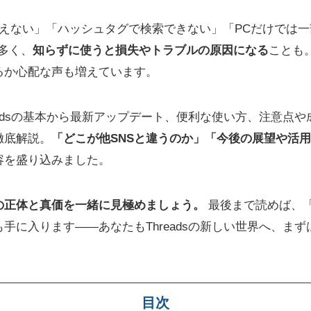
使えない」「ハッシュタグで検索できない」「PCだけでは一
も多く、
知らずに使うと損失やトラブルの原因になる
ことも
るか心配な声も増えています。
eadsの基本から最新アップデート、便利な使い方、注意点や成
徹底解説。
「どこが他SNSと違うのか」「今後の展望や活
容を盛り込みました。
の正体と真価を一緒に見極めましょう。
最後まで読めば、
手に入ります――あなたもThreadsの新しい世界へ、ま
目次