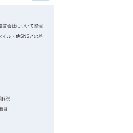
像と運営会社について整理
用スタイル・他SNSとの差
羅解説
着目