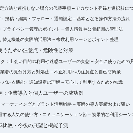
連携の設定方法と連携しない場合の代替手順 – アカウント登録と選択肢に
本操作：投稿・編集・フォロー・通知設定 – 基本となる操作方法の流れ
・プライバシー管理のポイント – 個人情報や公開範囲の管理法
り替え機能の実践的活用法 – 複数利用シーンとポイント整理
全に使うための注意点・危険性と対策
むリスク：出会い目的の利用や迷惑ユーザーの実態 – 安全に使うため
会い厨・業者の見分け方と対処法 – 不正利用への注意点と自己防衛策
・バレる機能・通知設定の理解 – 安心して利用するための知識
用事例：企業導入と個人ユーザーの成功例
adsマーケティングとブランド活用戦略 – 実際の導入実績および狙い
用する人気の使い方・コミュニケーション術 – 効果的な利用シーン
連SNS比較・今後の展望と機能予測