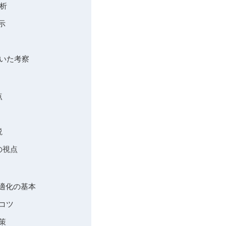
分析
示
づいた考察
点
説
の視点
適化の基本
コツ
策