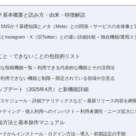
何か？基本概要と読み方・由来・特徴解説
どんなSNSか？基礎知識とメタ（Meta）との関係 – サービスの全体
能とInstagram・X（旧Twitter）との違い詳細比較 – 独自機能/運
きること・できないことの包括的リスト
用可能な投稿機能一覧 – 利用できる代表的な機能とその活用法
時点で利用できない機能と制限 – 限定されている領域や注意点
新アップデート（2025年4月）と新機能詳細
稿スケジュール・詳細アナリティクスなど – 最新リリース内容を網
ケティング・個人利用へのインパクト – 利用者属性・ニーズ拡大に
用開始方法と基本操作マニュアル
ードからインストール・ログイン方法 – 導入・初期設定の手順