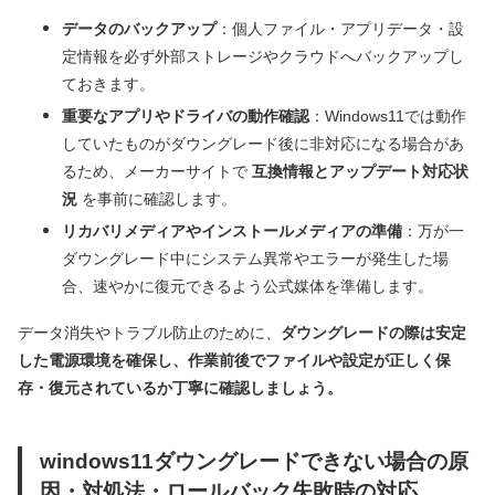
データのバックアップ
：個人ファイル・アプリデータ・設
定情報を必ず外部ストレージやクラウドへバックアップし
ておきます。
重要なアプリやドライバの動作確認
：Windows11では動作
していたものがダウングレード後に非対応になる場合があ
るため、メーカーサイトで
互換情報とアップデート対応状
況
を事前に確認します。
リカバリメディアやインストールメディアの準備
：万が一
ダウングレード中にシステム異常やエラーが発生した場
合、速やかに復元できるよう公式媒体を準備します。
データ消失やトラブル防止のために、
ダウングレードの際は安定
した電源環境を確保し、作業前後でファイルや設定が正しく保
存・復元されているか丁寧に確認しましょう。
windows11ダウングレードできない場合の原
因・対処法・ロールバック失敗時の対応