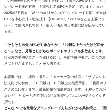
年のWindows 10サポート終了を前に、【法人の約7割】が「ダウ
ングレード権の有無」を重視して新PCを選定しています。また、
2025年6月現在、Windows 11からのダウングレード対応モデルは
BTOを中心に【50社以上】【DellやHP、Surfaceなど全主要ブラ
ンド】で提供されており、個人・法人問わず選択肢が広がってい
ます。
「そもそも自分のPCが対象なのか」「10日以上たったけど戻せ
る？」など、見落としがちなポイントやリスクも多数あります。
想定外の手間やコストを避けるには、事前準備やモデルごとの注
意点を押さえておくことが大切です。
本記事では、「権利・条件」「メーカー別の対応」「サブスクや
法人向けの特例」「10日以内・10日以上の復元手順」「費用やリ
スクの全比較」まで、最新情報を徹底解説します。
今知っておか
ないと、サポート終了後に余計な出費やパソコンが使えなくなる
損失も。
どんなPCでも最適なダウングレード方法がわかる具体策と、「困