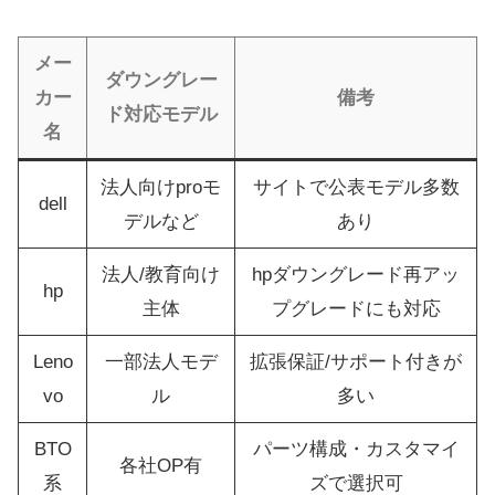
メー
ダウングレー
カー
備考
ド対応モデル
名
法人向けproモ
サイトで公表モデル多数
dell
デルなど
あり
法人/教育向け
hpダウングレード再アッ
hp
主体
プグレードにも対応
Leno
一部法人モデ
拡張保証/サポート付きが
vo
ル
多い
BTO
パーツ構成・カスタマイ
各社OP有
系
ズで選択可