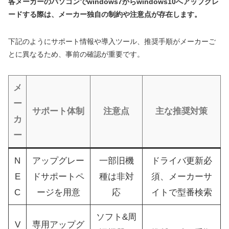
各メーカーのパソコンでwindows7からwindows10へアップグレ
ードする際は、メーカー独自の制約や注意点が存在します。
下記のようにサポート情報や導入ツール、推奨手順がメーカーご
とに異なるため、事前の確認が重要です。
メ
ー
サポート体制
注意点
主な推奨対策
カ
ー
N
アップグレー
一部旧機
ドライバ更新必
E
ドサポートペ
種は非対
須、メーカーサ
C
ージを用意
応
イトで型番検索
ソフト&周
V
専用アップグ