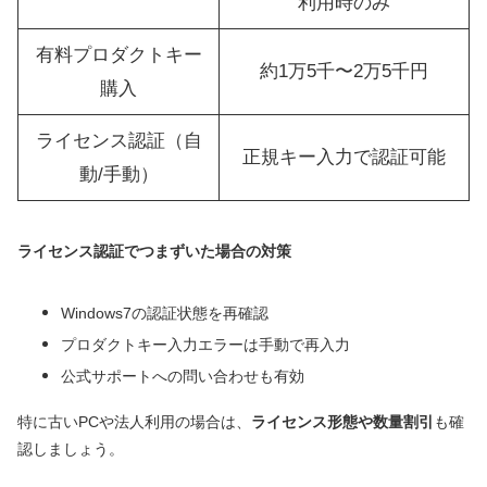
利用時のみ
有料プロダクトキー
約1万5千〜2万5千円
購入
ライセンス認証（自
正規キー入力で認証可能
動/手動）
ライセンス認証でつまずいた場合の対策
Windows7の認証状態を再確認
プロダクトキー入力エラーは手動で再入力
公式サポートへの問い合わせも有効
特に古いPCや法人利用の場合は、
ライセンス形態や数量割引
も確
認しましょう。