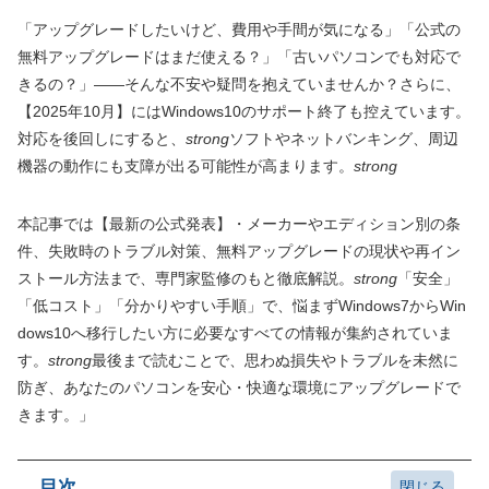
「アップグレードしたいけど、費用や手間が気になる」「公式の
無料アップグレードはまだ使える？」「古いパソコンでも対応で
きるの？」——そんな不安や疑問を抱えていませんか？さらに、
【2025年10月】にはWindows10のサポート終了も控えています。
対応を後回しにすると、
strong
ソフトやネットバンキング、周辺
機器の動作にも支障が出る可能性が高まります。
strong
本記事では【最新の公式発表】・メーカーやエディション別の条
件、失敗時のトラブル対策、無料アップグレードの現状や再イン
ストール方法まで、専門家監修のもと徹底解説。
strong
「安全」
「低コスト」「分かりやすい手順」で、悩まずWindows7からWin
dows10へ移行したい方に必要なすべての情報が集約されていま
す。
strong
最後まで読むことで、思わぬ損失やトラブルを未然に
防ぎ、あなたのパソコンを安心・快適な環境にアップグレードで
きます。」
目次