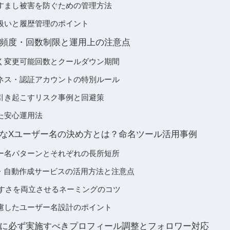
すまし被害を防ぐための管理方法
扱いと履歴管理のポイント
頻度・回数制限と運用上の注意点
く変更可能回数とクールダウン期間
ネス・認証アカウントの特別ルール
引き起こすリスク事例と回避策
た安心運用法
なXユーザー名の決め方とは？命名ツール活用事例
ー名パターンとそれぞれの長所短所
ル・自動作成サービスの活用方法と注意点
やすさを両立させるネーミングのコツ
慮したユーザー名設計のポイント
に必ず実施すべきプロフィール調整とフォロワー対応