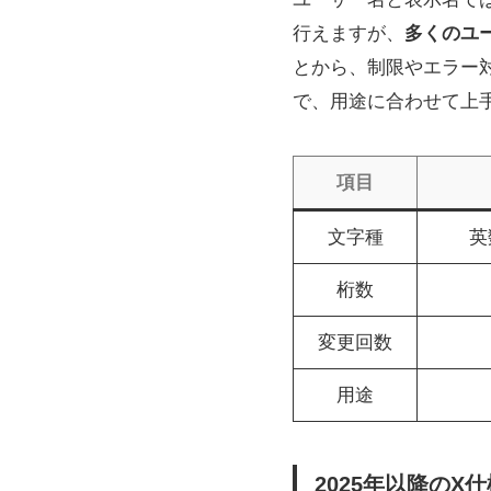
行えますが、
多くのユ
とから、制限やエラー
で、用途に合わせて上
項目
文字種
英
桁数
変更回数
用途
2025年以降の