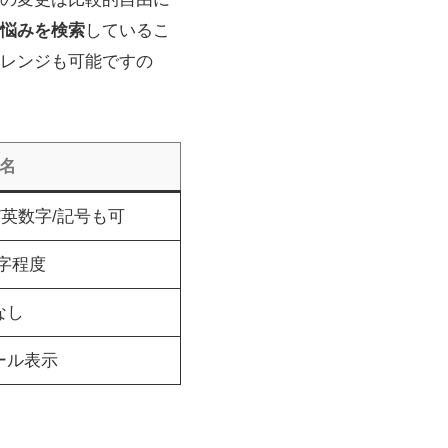
悩みを検索
しているこ
レンジも可能ですの
名
/英数字/記号も可
文字程度
なし
ール表示