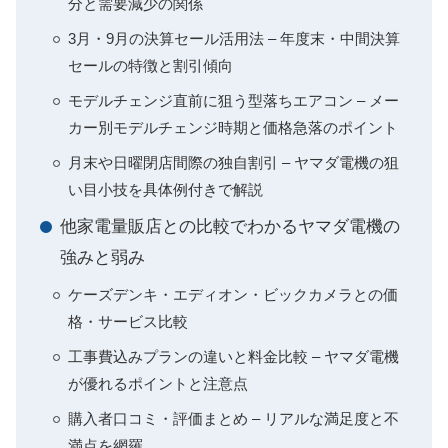
分と需要減少の関係
3月・9月の決算セール活用法 – 年度末・中間決算
セールの特徴と割引傾向
モデルチェンジ直前に狙う型落ちエアコン – メー
カー別モデルチェンジ時期と価格急落のポイント
月末や日曜閉店間際の独自割引 – ヤマダ電機の狙
い目小技を具体例付きで解説
他家電量販店との比較でわかるヤマダ電機の
強みと弱み
ケーズデンキ・エディオン・ビックカメラとの価
格・サービス比較
工事費込みプランの違いと料金比較 – ヤマダ電機
が優れるポイントと注意点
購入者口コミ・評価まとめ – リアルな満足度と不
満点を網羅