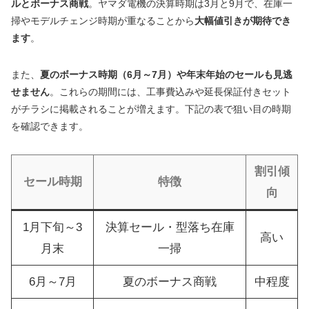
ルとボーナス商戦
。ヤマダ電機の決算時期は3月と9月で、在庫一
掃やモデルチェンジ時期が重なることから
大幅値引きが期待でき
ます
。
また、
夏のボーナス時期（6月～7月）や年末年始のセールも見逃
せません
。これらの期間には、工事費込みや延長保証付きセット
がチラシに掲載されることが増えます。下記の表で狙い目の時期
を確認できます。
割引傾
セール時期
特徴
向
1月下旬～3
決算セール・型落ち在庫
高い
月末
一掃
6月～7月
夏のボーナス商戦
中程度