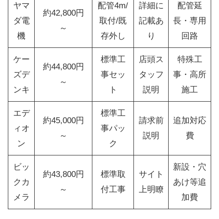
ヤマ
配管4m/
詳細に
配管延
約42,800円
ダ電
取付/既
記載あ
長・専用
～
機
存外し
り
回路
ケー
標準工
店頭ス
特殊工
約44,800円
ズデ
事セッ
タッフ
事・高所
～
ンキ
ト
説明
施工
エデ
標準工
約45,000円
請求前
追加対応
ィオ
事パッ
～
説明
費
ン
ク
ビッ
新設・穴
約43,800円
標準取
サイト
クカ
あけ等追
～
付工事
上明瞭
メラ
加費