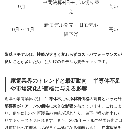
中間決算+旧モデル切り替
9月
高い
え
新モデル発売・旧モデル
10月～11月
高い
値下げ
型落ちモデルは、性能が大きく変わらずコストパフォーマンスが
良い
ことが多いため、狙い時のモデルも要チェックです。
家電業界のトレンドと最新動向 – 半導体不足
や市場変化が価格に与える影響
近年の家電業界では、
半導体不足や原材料価格の高騰といった外
部要因がエアコンの価格に大きな影響
を与えています。これによ
り、例年に比べて新製品の供給が遅れたり、値下げ幅が縮小した
りするケースも見られます。また、2025年モデルの登場時期には
以前に比べて型落ち品が早く品薄になる傾向もあり、
在庫状況を