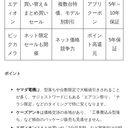
エデ
買い替え＆
複数台特
アプリ
5年～
ィオ
まとめ買い
価、モデル
クーポ
10年
ン
セール
別割引
ン
保証
ビッ
ネット限定
ポイン
ネット価格
5年保
クカ
セールも開
ト高還
競争力
証
メラ
催
元
ポイント
ヤマダ電機
は、型落ちや台数限定で大幅値引きされること
が多く、サジェストワードにもある「エアコン祭り」「チ
ラシ限定」などのタイミングで特に安くなります。
ケーズデンキ
は価格交渉の余地があり、「工事費込み型落
ち」など独自のパッケージ販売も見逃せません。
エディオン
はまとめ買いや「2台目半額」など家族向けの特