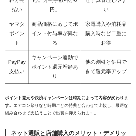
料分割
応。分割手数料が0
せ予算管理しやす
払い
円。
い
ヤマダ
商品価格に応じてポ
家電購入や消耗品
ポイン
イント付与率が異な
購入時など二重に
ト
る
お得
キャンペーン連動で
PayPay
他の割引と併用で
ポイント還元増額あ
支払い
きて還元率アップ
り
ポイント還元や決済キャンペーンは時期によって内容が変わりま
す。
エアコン祭りなど時期ごとの特典と合わせて比較し、最適な
組み合わせで支払うことで出費を抑えられます。
ネット通販と店舗購入のメリット・デメリッ