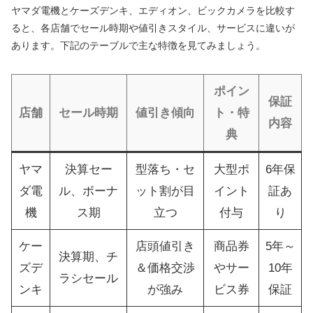
ヤマダ電機とケーズデンキ、エディオン、ビックカメラを比較す
ると、各店舗でセール時期や値引きスタイル、サービスに違いが
あります。下記のテーブルで主な特徴を見てみましょう。
ポイン
保証
店舗
セール時期
値引き傾向
ト・特
内容
典
ヤマ
決算セー
型落ち・セ
大型ポ
6年保
ダ電
ル、ボーナ
ット割が目
イント
証あ
機
ス期
立つ
付与
り
ケー
店頭値引き
商品券
5年～
決算期、チ
ズデ
＆価格交渉
やサー
10年
ラシセール
ンキ
が強み
ビス券
保証