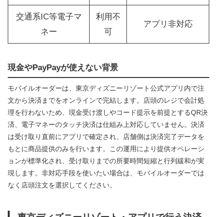
交通系IC等電子マ
利用不
アプリ非対応
ネー
可
現金やPayPayが使えない背景
モバイルオーダーは、東京ディズニーリゾート公式アプリ内で注
文から決済までをオンラインで完結します。店頭のレジで会計処
理を行わないため、現金受け渡しやコード提示を前提とするQR決
済、電子マネーのタッチ決済は仕組み上対応していません。決済
は受け取り直前にアプリで確定され、店舗側は決済完了データを
もとに商品提供のみを行います。この運用により提供オペレーシ
ョンが標準化され、受け取りまでの所要時間短縮と行列緩和が実
現します。非対応手段を使いたい場合は、モバイルオーダーでは
なく店頭注文を選択してください。
東京ディズニーリゾート・アプリで行う決済