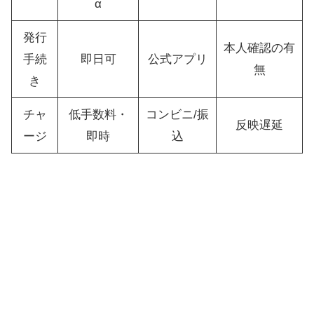
α
発行
本人確認の有
手続
即日可
公式アプリ
無
き
チャ
低手数料・
コンビニ/振
反映遅延
ージ
即時
込