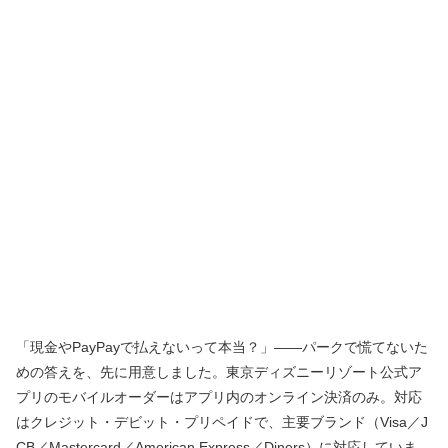
「現金やPayPayで払えないって本当？」——パークで慌てないた
めの答えを、先に用意しました。東京ディズニーリゾート公式ア
プリのモバイルオーダーはアプリ内のオンライン決済のみ。対応
はクレジット・デビット・プリペイドで、主要ブランド（Visa／J
CB／Mastercard／American Express／Diners）に対応していま