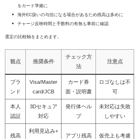
をカード準拠に
海外EC扱いの与信になる場合があるため残高は多めに
チャージ反映時間と手数料の有無も事前に確認
選定の比較軸をまとめます。
チェック方
観点
推奨条件
注意点
法
ブラ
Visa/Master
カード券
ロゴなしは不
ンド
card/JCB
面・説明書
可
本人
3Dセキュア
発行体ヘル
未対応は失敗
認証
対応
プ
しやすい
利用見込み+
残高
アプリ残高
仮売上も考慮