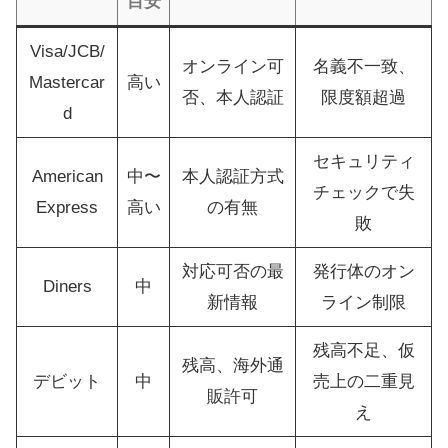
目安
Visa/JCB/
オンライン可
名義不一致、
Mastercar
高い
否、本人認証
限度額超過
d
セキュリティ
American
中〜
本人認証方式
チェックで失
Express
高い
の有無
敗
対応可否の最
発行体のオン
Diners
中
新情報
ライン制限
残高不足、仮
残高、海外通
デビット
中
売上の二重見
販許可
え