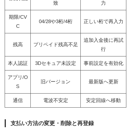
致
力
期限/CV
04/28や3桁/4桁
正しい桁で再入力
C
追加入金後に再試
残高
プリペイド残高不足
行
本人認証
3Dセキュア未設定
事前設定を有効化
アプリ/O
旧バージョン
最新版へ更新
S
通信
電波不安定
安定回線へ移動
支払い方法の変更・削除と再登録