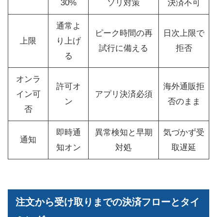
30%
ソリ対策
決済不可
通常よ
ピーク時間の再
日次上限で
上限
り上げ
試行に備える
拒否
る
オンラ
許可オ
海外通販拒
イン可
アプリ決済必須
ン
否のまま
否
即時通
異常検知と早期
気づかず受
通知
知オン
対処
取遅延
注文から受け取りまでの決済フローとタイ