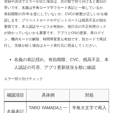
登録や決済でエラーが出た場合は、次の順で切り分けると復旧が
早いです。名義は半角ローマ字でカード表記と一致しているか、
有効期限の月/年を逆にしていないか、CVCの桁数が正しいかを確
認します。プリペイドカードやデビットカードは残高不足が頻出
要因です。本人認証サービスが有効か、発行元の不正利用ロック
が掛かっていないかも重要です。アプリとOSの更新、再ログイ
ン、機内モードの解除、時間帯変更も有効です。別カードで再試
行し、失敗が続く場合はカード発行元に照会してください。
名義の表記揺れ、有効期限、CVC、残高不足、本
人認証の可否、アプリ更新状況を順に確認
エラー切り分けチェック
確認項目
具体例
対処
TARO YAMADAと一
半角大文字で再入
名義表記