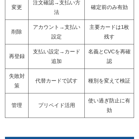
注文確認→支払い方
変更
確定前のみ有効
法
アカウント→支払い
主要カードは1枚
削除
設定
残す
支払い設定→カード
名義とCVCを再確
再登録
追加
認
失敗対
代替カードで試す
種別を変えて検証
策
使い過ぎ防止に有
管理
プリペイド活用
効