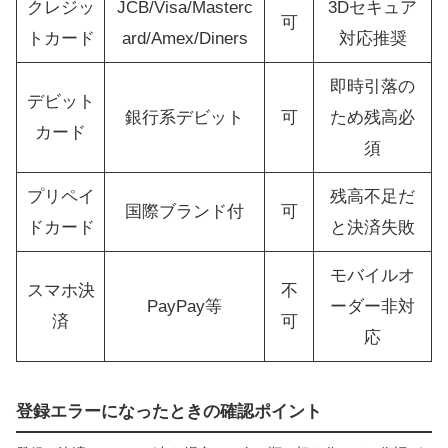
クレジッ
JCB/Visa/Masterc
3Dセキュア
可
トカード
ard/Amex/Diners
対応推奨
即時引落の
デビット
銀行系デビット
可
ため残高必
カード
須
プリペイ
残高不足だ
国際ブランド付
可
ドカード
と決済失敗
モバイルオ
スマホ決
不
PayPay等
ーダー非対
済
可
応
登録エラーになったときの確認ポイント