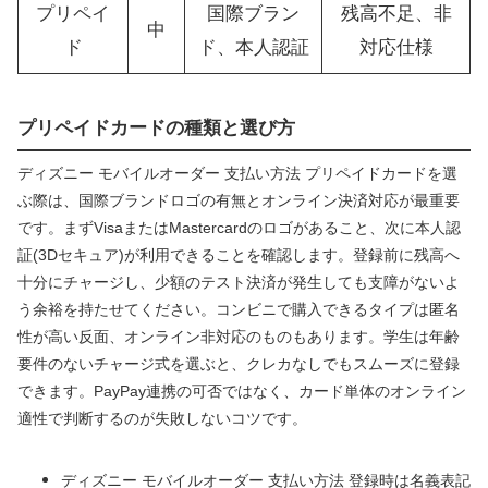
プリペイ
国際ブラン
残高不足、非
中
ド
ド、本人認証
対応仕様
プリペイドカードの種類と選び方
ディズニー モバイルオーダー 支払い方法 プリペイドカードを選
ぶ際は、国際ブランドロゴの有無とオンライン決済対応が最重要
です。まずVisaまたはMastercardのロゴがあること、次に本人認
証(3Dセキュア)が利用できることを確認します。登録前に残高へ
十分にチャージし、少額のテスト決済が発生しても支障がないよ
う余裕を持たせてください。コンビニで購入できるタイプは匿名
性が高い反面、オンライン非対応のものもあります。学生は年齢
要件のないチャージ式を選ぶと、クレカなしでもスムーズに登録
できます。PayPay連携の可否ではなく、カード単体のオンライン
適性で判断するのが失敗しないコツです。
ディズニー モバイルオーダー 支払い方法 登録時は名義表記