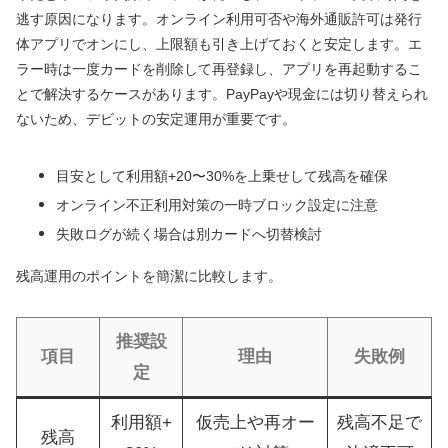
逃す原因になります。オンライン利用可否や海外通販許可は発行
体アプリでオンにし、上限額も引き上げておくと安定します。エ
ラー時は一度カードを削除して再登録し、アプリを再起動するこ
とで解決するケースがあります。PayPayや現金には切り替えられ
ないため、デビットの安定運用が重要です。
目安として利用額+20〜30%を上乗せして残高を確保
オンライン不正利用対策の一時ブロック設定に注意
失敗ログが続く場合は別カードへ切替検討
残高運用のポイントを簡潔に比較します。
推奨設
項目
理由
失敗例
定
利用額+
仮売上や再オー
残高不足で
残高