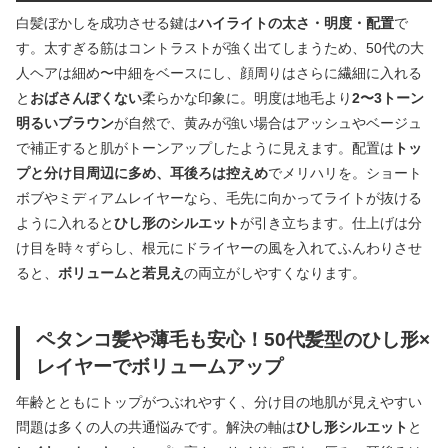
白髪ぼかしを成功させる鍵は
ハイライトの太さ・明度・配置
で
す。太すぎる筋はコントラストが強く出てしまうため、50代の大
人ヘアは細め〜中細をベースにし、顔周りはさらに繊細に入れる
と
おばさんぽくない
柔らかな印象に。明度は地毛より
2〜3トーン
明るいブラウン
が自然で、黄みが強い場合はアッシュやベージュ
で補正すると肌がトーンアップしたように見えます。配置は
トッ
プと分け目周辺に多め、耳後ろは控えめ
でメリハリを。ショート
ボブやミディアムレイヤーなら、毛先に向かってライトが抜ける
ように入れると
ひし形のシルエット
が引き立ちます。仕上げは分
け目を時々ずらし、根元にドライヤーの風を入れてふんわりさせ
ると、
ボリュームと若見え
の両立がしやすくなります。
ペタンコ髪や薄毛も安心！50代髪型のひし形×
レイヤーでボリュームアップ
年齢とともにトップがつぶれやすく、分け目の地肌が見えやすい
問題は多くの人の共通悩みです。解決の軸は
ひし形シルエット
と