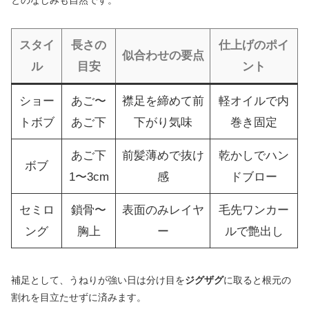
とのなじみも自然です。
スタイ
長さの
仕上げのポイ
似合わせの要点
ル
目安
ント
ショー
あご〜
襟足を締めて前
軽オイルで内
トボブ
あご下
下がり気味
巻き固定
あご下
前髪薄めで抜け
乾かしでハン
ボブ
1〜3cm
感
ドブロー
セミロ
鎖骨〜
表面のみレイヤ
毛先ワンカー
ング
胸上
ー
ルで艶出し
補足として、うねりが強い日は分け目を
ジグザグ
に取ると根元の
割れを目立たせずに済みます。