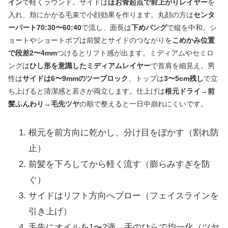
イン
で軽くラウンド。サイドは
ほお骨起点で前上がりレイヤー
を
入れ、頬にかかる毛束で小顔効果を作ります。丸顔の方は
センタ
ーパート70:30〜60:40
で流し、面長は
下めバング
で縦を中和。シ
ョートやショートボブは前髪とサイドのつながりを
こめかみ位置
で段差2〜4mm
つけるとリフト感が出ます。ミディアムやセミロ
ングは
ひし形を意識したミディアムレイヤー
で首肩を細見え。男
性は
サイドは6〜9mmのツーブロック
、トップは
3〜5cm残し
で立
ち上げると清潔感と若さが両立します。仕上げは
根元ドライ→前
髪ふんわり→毛先ツヤ
の順で整えると一日中崩れにくいです。
根元を前方向に乾かし、分け目をぼかす（割れ防
止）
前髪を下ろしてから軽く流す（膨らみすぎを防
ぐ）
サイドはリフト方向へブロー（フェイスラインを
引き上げ）
毛先にオイルを1〜2滴、手のひらで均一化（ツヤ