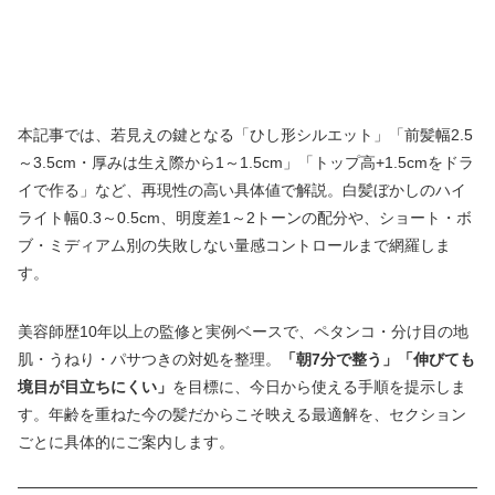
本記事では、若見えの鍵となる「ひし形シルエット」「前髪幅2.5
～3.5cm・厚みは生え際から1～1.5cm」「トップ高+1.5cmをドラ
イで作る」など、再現性の高い具体値で解説。白髪ぼかしのハイ
ライト幅0.3～0.5cm、明度差1～2トーンの配分や、ショート・ボ
ブ・ミディアム別の失敗しない量感コントロールまで網羅しま
す。
美容師歴10年以上の監修と実例ベースで、ペタンコ・分け目の地
肌・うねり・パサつきの対処を整理。
「朝7分で整う」「伸びても
境目が目立ちにくい」
を目標に、今日から使える手順を提示しま
す。年齢を重ねた今の髪だからこそ映える最適解を、セクション
ごとに具体的にご案内します。