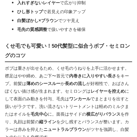
入れすぎないレイヤー
で広がり抑制
ひし形トップ
で若見えの印象アップ
白髪ぼかし×ブラウン
でツヤ見え
毛先の質感調整
で扱いやすさを確保
くせ毛でも可愛い！50代髪型に似合うボブ・セミロン
グのコツ
ボブは重さが出せるため、くせ毛のうねりを上手に活かせます。
襟足はやや締め、あご下〜首元で
内巻きに入りやすい長さ
をキー
プ。前髪は
薄めのシースルー
か
長めの流し
が好相性で、おばさん
ぽくない抜け感が生まれます。セミロングは
レイヤーを控えめ
に
して表面のみ動きを付与、毛先は
ワンカール
でまとまりを出すと
扱いがラクです。洗い流さないトリートメントは軽めのミルクま
たはオイルを
毛先中心
に。面長はサイドの
横広がりバランス
を作
り、丸顔は前髪の
縦ライン
を少し残すとバランスが整います。カ
ラーは赤みを抑えた
ニュートラルブラウン
がツヤを強調し、白髪