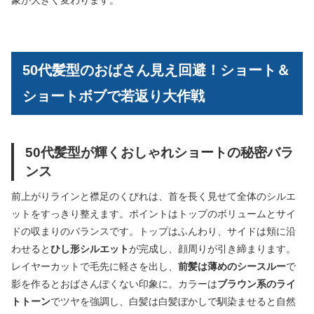
50代髪型のおばさん見え回避！ショート＆
ショートボブで若返り大作戦
50代髪型が輝くおしゃれショートの秘密バラ
ンス
前上がりラインと襟足のくびれは、首を長く見せて全体のシルエ
ットをすっきり整えます。ポイントはトップのボリュームとサイ
ドの収まりのバランスです。トップはふんわり、サイドは頬に沿
わせると
ひし形シルエット
が完成し、顔周りが引き締まります。
レイヤーカットで毛先に軽さを出し、
前髪は薄めのシースルー
で
影を作るとおばさんぽくない印象に。カラーは
ブラウン系のライ
トトーン
でツヤを強調し、白髪は白髪ぼかしで馴染ませると自然