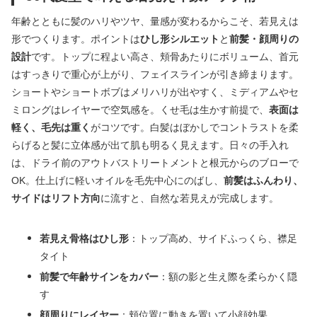
年齢とともに髪のハリやツヤ、量感が変わるからこそ、若見えは
形でつくります。ポイントは
ひし形シルエット
と
前髪・顔周りの
設計
です。トップに程よい高さ、頬骨あたりにボリューム、首元
はすっきりで重心が上がり、フェイスラインが引き締まります。
ショートやショートボブはメリハリが出やすく、ミディアムやセ
ミロングはレイヤーで空気感を。くせ毛は生かす前提で、
表面は
軽く、毛先は重く
がコツです。白髪はぼかしでコントラストを柔
らげると髪に立体感が出て肌も明るく見えます。日々の手入れ
は、ドライ前のアウトバストリートメントと根元からのブローで
OK。仕上げに軽いオイルを毛先中心にのばし、
前髪はふんわり、
サイドはリフト方向
に流すと、自然な若見えが完成します。
若見え骨格はひし形
：トップ高め、サイドふっくら、襟足
タイト
前髪で年齢サインをカバー
：額の影と生え際を柔らかく隠
す
顔周りにレイヤー
：頬位置に動きを置いて小顔効果