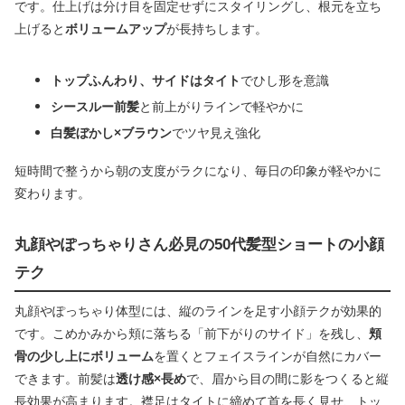
です。仕上げは分け目を固定せずにスタイリングし、根元を立ち
上げると
ボリュームアップ
が長持ちします。
トップふんわり、サイドはタイト
でひし形を意識
シースルー前髪
と前上がりラインで軽やかに
白髪ぼかし×ブラウン
でツヤ見え強化
短時間で整うから朝の支度がラクになり、毎日の印象が軽やかに
変わります。
丸顔やぽっちゃりさん必見の50代髪型ショートの小顔
テク
丸顔やぽっちゃり体型には、縦のラインを足す小顔テクが効果的
です。こめかみから頬に落ちる「前下がりのサイド」を残し、
頬
骨の少し上にボリューム
を置くとフェイスラインが自然にカバー
できます。前髪は
透け感×長め
で、眉から目の間に影をつくると縦
長効果が高まります。襟足はタイトに締めて首を長く見せ、トッ