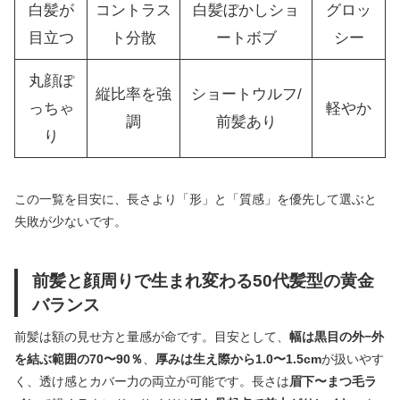
白髪が
コントラス
白髪ぼかしショ
グロッ
目立つ
ト分散
ートボブ
シー
丸顔ぽ
縦比率を強
ショートウルフ/
っちゃ
軽やか
調
前髪あり
り
この一覧を目安に、長さより「形」と「質感」を優先して選ぶと
失敗が少ないです。
前髪と顔周りで生まれ変わる50代髪型の黄金
バランス
前髪は額の見せ方と量感が命です。目安として、
幅は黒目の外−外
を結ぶ範囲の70〜90％
、
厚みは生え際から1.0〜1.5cm
が扱いやす
く、透け感とカバー力の両立が可能です。長さは
眉下〜まつ毛ラ