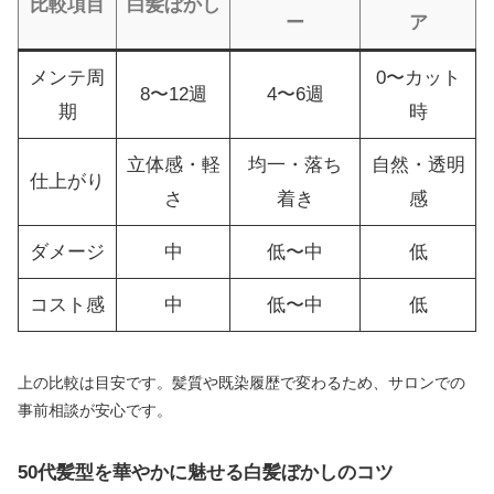
比較項目
白髪ぼかし
ー
ア
メンテ周
0〜カット
8〜12週
4〜6週
期
時
立体感・軽
均一・落ち
自然・透明
仕上がり
さ
着き
感
ダメージ
中
低〜中
低
コスト感
中
低〜中
低
上の比較は目安です。髪質や既染履歴で変わるため、サロンでの
事前相談が安心です。
50代髪型を華やかに魅せる白髪ぼかしのコツ