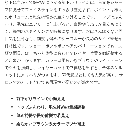
顎下に向かって緩やかに下がる前下がりラインは、首元をシャー
プに見せてフェイスラインをすっきり整えます。ポイントは根元
のボリュームと毛先の軽さの差をつけることです。トップはふん
わり、毛先はエアリーに仕上げると、白髪やうねりが目立ちにく
く、毎朝のスタイリングが時短になります。おばさんぽくない雰
囲気を狙うなら、前髪は薄めのシースルーか長めのサイド寄せが
好相性です。ショートボブやボブヘアのバリエーションでも、丸
顔や面長、ぽっちゃり体型に合わせてレイヤー位置を微調整する
と印象が上がります。カラーは柔らかなブラウンやライトトーン
でツヤを強調し、レイヤーカットで立体感を出すと、全体のシル
エットにメリハリがつきます。50代髪型としても人気が高く、サ
ロンでのカットだけでも再現性が高いのが魅力です。
前下がりラインで小顔見え
トップふんわり、毛先軽めの量感調整
薄め前髪や長め前髪で若見え
柔らかいブラウン系カラーでツヤ補正