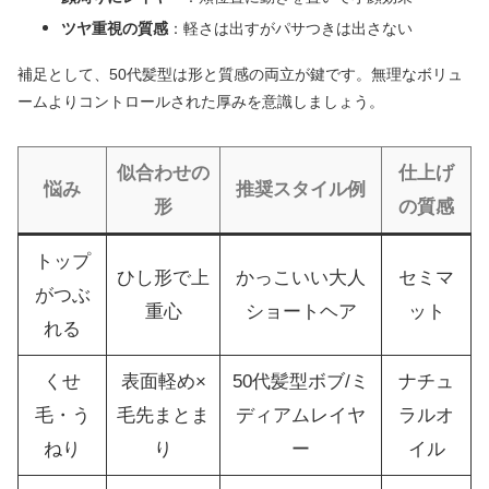
ツヤ重視の質感
：軽さは出すがパサつきは出さない
補足として、50代髪型は形と質感の両立が鍵です。無理なボリュ
ームよりコントロールされた厚みを意識しましょう。
似合わせの
仕上げ
悩み
推奨スタイル例
形
の質感
トップ
ひし形で上
かっこいい大人
セミマ
がつぶ
重心
ショートヘア
ット
れる
くせ
表面軽め×
50代髪型ボブ/ミ
ナチュ
毛・う
毛先まとま
ディアムレイヤ
ラルオ
ねり
り
ー
イル