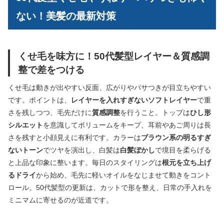
ない！美髪の最新対策
くせ毛を味方に！50代髪型レイヤー＆質感調
整で差をつける
くせ毛は動きが出やすい反面、広がりやパサつきが目立ちやすい
です。ポイントは、
レイヤーを入れすぎないソフトレイヤー
で重
さを残しつつ、毛先だけに
質感調整
を行うこと。トップは
ひし形
シルエット
を意識してボリュームをキープ、耳前やあご周りは長
さを残すと小顔見えに有利です。カラーは
ブラウン系の明るすぎ
ないトーン
でツヤを演出し、白髪は
白髪ぼかし
で境目を柔らげる
と上品な印象に整います。毎日のスタイリングは
根元を立ち上げ
るドライ
から始め、毛先に軽いオイルをなじませて動きをコント
ロール。50代髪型の更新は、カットで形を整え、日常の手入れを
ミニマムに寄せるのが近道です。