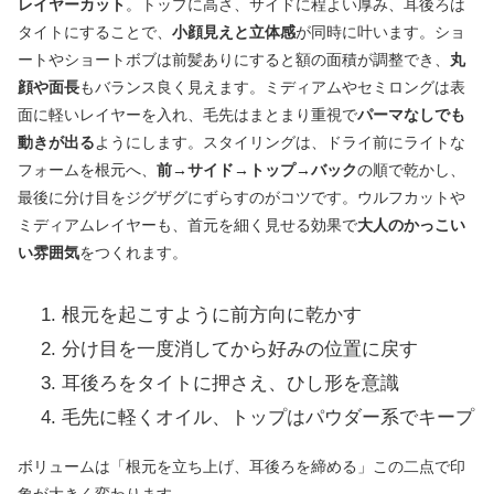
レイヤーカット
。トップに高さ、サイドに程よい厚み、耳後ろは
タイトにすることで、
小顔見えと立体感
が同時に叶います。ショ
ートやショートボブは前髪ありにすると額の面積が調整でき、
丸
顔や面長
もバランス良く見えます。ミディアムやセミロングは表
面に軽いレイヤーを入れ、毛先はまとまり重視で
パーマなしでも
動きが出る
ようにします。スタイリングは、ドライ前にライトな
フォームを根元へ、
前→サイド→トップ→バック
の順で乾かし、
最後に分け目をジグザグにずらすのがコツです。ウルフカットや
ミディアムレイヤーも、首元を細く見せる効果で
大人のかっこい
い雰囲気
をつくれます。
根元を起こすように前方向に乾かす
分け目を一度消してから好みの位置に戻す
耳後ろをタイトに押さえ、ひし形を意識
毛先に軽くオイル、トップはパウダー系でキープ
ボリュームは「根元を立ち上げ、耳後ろを締める」この二点で印
象が大きく変わります。