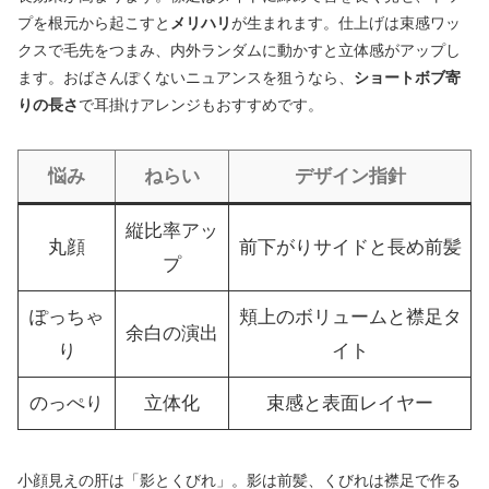
プを根元から起こすと
メリハリ
が生まれます。仕上げは束感ワッ
クスで毛先をつまみ、内外ランダムに動かすと立体感がアップし
ます。おばさんぽくないニュアンスを狙うなら、
ショートボブ寄
りの長さ
で耳掛けアレンジもおすすめです。
悩み
ねらい
デザイン指針
縦比率アッ
丸顔
前下がりサイドと長め前髪
プ
ぽっちゃ
頬上のボリュームと襟足タ
余白の演出
り
イト
のっぺり
立体化
束感と表面レイヤー
小顔見えの肝は「影とくびれ」。影は前髪、くびれは襟足で作る