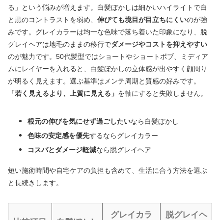
る」という悩みが増えます。白髪ぼかしは細かいハイライトで白
と黒のコントラストを弱め、
伸びても境目が目立ちにくい
のが強
みです。グレイカラーは均一な色味で落ち着いた印象になり、脱
グレイヘアは地毛のままの移行で
ダメージやコストを抑えやすい
のが魅力です。50代髪型ではショートやショートボブ、ミディア
ムにレイヤーを入れると、白髪ぼかしの立体感が出やすく顔周り
が明るく見えます。選ぶ基準はメンテ周期と質感の好みです。
「若く見えるより、上質に見える」
を軸にすると失敗しません。
根元の伸びを気にせず過ごしたい
なら白髪ぼかし
色味の安定感を優先
するならグレイカラー
コスパとダメージ軽減
なら脱グレイヘア
短い施術時間や自宅ケアの負担も含めて、生活に合う方法を選ぶ
と長続きします。
グレイカラ
脱グレイヘ