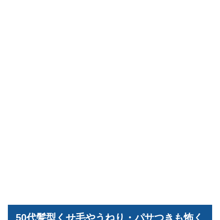
50代髪型くせ毛やうねり・パサつきも怖く