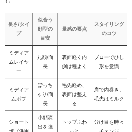
す。
似合う
長さ/タイ
スタイリング
顔型の
量感の要点
プ
のコツ
目安
ミディア
丸顔/面
表面軽く内
ブローでひし
ムレイヤ
長
側は程よく
形を意識
ー
ぽっち
毛先軽め、
ミディア
肩で内巻き、
ゃり/面
表面は整え
ムボブ
毛先はミルク
長
る
小顔演
ショート
トップふわ
分け目を時々
出を強
ボブ併用
っと
チェンジ