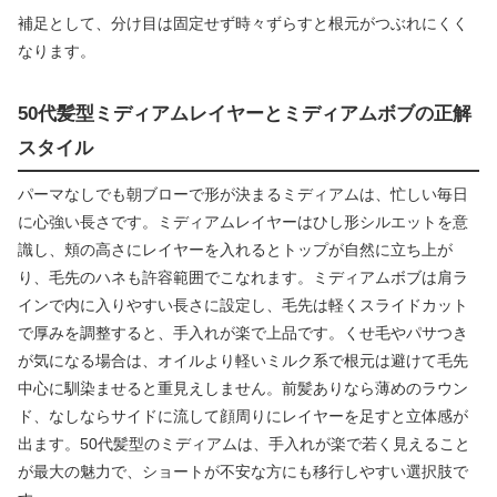
補足として、分け目は固定せず時々ずらすと根元がつぶれにくく
なります。
50代髪型ミディアムレイヤーとミディアムボブの正解
スタイル
パーマなしでも朝ブローで形が決まるミディアムは、忙しい毎日
に心強い長さです。ミディアムレイヤーはひし形シルエットを意
識し、頬の高さにレイヤーを入れるとトップが自然に立ち上が
り、毛先のハネも許容範囲でこなれます。ミディアムボブは肩ラ
インで内に入りやすい長さに設定し、毛先は軽くスライドカット
で厚みを調整すると、手入れが楽で上品です。くせ毛やパサつき
が気になる場合は、オイルより軽いミルク系で根元は避けて毛先
中心に馴染ませると重見えしません。前髪ありなら薄めのラウン
ド、なしならサイドに流して顔周りにレイヤーを足すと立体感が
出ます。50代髪型のミディアムは、手入れが楽で若く見えること
が最大の魅力で、ショートが不安な方にも移行しやすい選択肢で