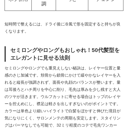
調
短時間で整えるには、ドライ後に冷風で形を固定すると持ちが良
くなります。
セミロングやロングもおしゃれ！50代髪型を
エレガントに見せる法則
セミロングやロングでも重見えしない秘訣は、レイヤー位置と量
感のさじ加減です。頬骨から鎖骨にかけて緩やかなレイヤーを入
れると縦長が強調されず、面長や丸顔のバランスが整います。量
は耳後ろとハチ周りを中心に削り、毛先は厚みを少し残すと大人
のツヤが活きます。ウルフカットに寄せる場合はトップのレイヤ
ーを控えめにし、襟足は軽さを出しすぎないのがポイントです。
カラーは単色より細いハイライトで白髪をぼかすと伸びた境目が
気になりにくく、サロンメンテの周期も安定します。スタイリン
グはパーマなしでも可能で、32ミリ程度のコテで毛先ワンカー