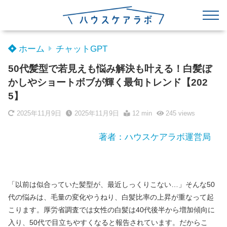
ホーム
チャットGPT
50代髪型で若見えも悩み解決も叶える！白髪ぼ
かしやショートボブが輝く最旬トレンド【202
5】
2025年11月9日
2025年11月9日
12 min
245
views
著者：ハウスケアラボ運営局
「以前は似合っていた髪型が、最近しっくりこない…」そんな50
代の悩みは、毛量の変化やうねり、白髪比率の上昇が重なって起
こります。厚労省調査では女性の白髪は40代後半から増加傾向に
入り、50代で目立ちやすくなると報告されています。だからこ