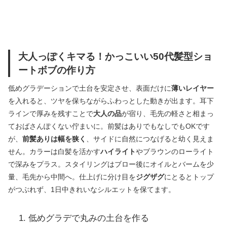
大人っぽくキマる！かっこいい50代髪型ショ
ートボブの作り方
低めグラデーションで土台を安定させ、表面だけに
薄いレイヤー
を入れると、ツヤを保ちながらふわっとした動きが出ます。耳下
ラインで厚みを残すことで
大人の品
が宿り、毛先の軽さと相まっ
ておばさんぽくない佇まいに。前髪はありでもなしでもOKです
が、
前髪ありは幅を狭く
、サイドに自然につなげると幼く見えま
せん。カラーは白髪を活かす
ハイライト
やブラウンのローライト
で深みをプラス。スタイリングはブロー後にオイルとバームを少
量、毛先から中間へ。仕上げに分け目を
ジグザグ
にとるとトップ
がつぶれず、1日中きれいなシルエットを保てます。
低めグラデで丸みの土台を作る