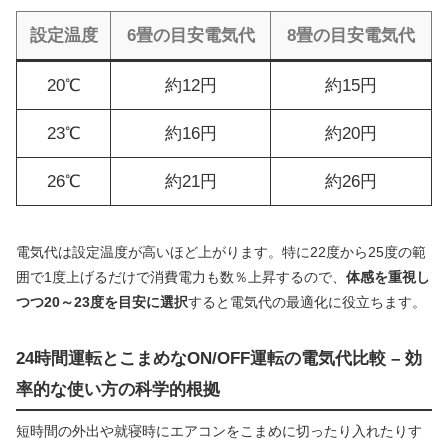
設定温度
6畳の目安電気代
8畳の目安電気代
20℃
約12円
約15円
23℃
約16円
約20円
26℃
約21円
約26円
電気代は設定温度が高いほど上がります。特に22度から25度の範
囲で1度上げるだけで消費電力も数％上昇するので、
体感を重視し
つつ20～23度を目安に選択
すると電気代の最適化に役立ちます。
24時間運転とこまめなON/OFF運転の電気代比較 – 効
率的な使い方の科学的根拠
短時間の外出や就寝時にエアコンをこまめに切ったり入れたりす