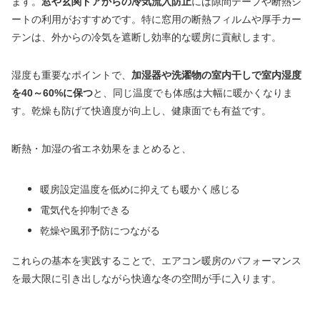
ます。
窓や玄関ドアからの冷気流入防止
には隙間テープや断熱シ
ートの利用がおすすめです。特に窓用の断熱フィルムや厚手カー
テンは、外からの冷気を遮断し効率的な暖房に貢献します。
湿度も重要なポイントで、
加湿器や洗濯物の室内干しで室内湿度
を40～60%に保つ
と、同じ温度でも体感は大幅に暖かくなりま
す。乾燥も防げて快適度が向上し、健康面でも有益です。
断熱・加湿の省エネ効果をまとめると、
暖房設定温度を低めに抑えても暖かく感じる
電気代を抑制できる
乾燥や風邪予防につながる
これらの基本を実践することで、エアコン暖房のパフォーマンス
を最大限に引き出しながら快適な冬の空間が手に入ります。