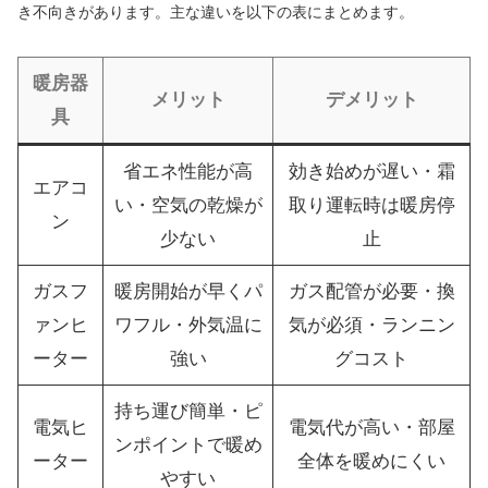
き不向きがあります。主な違いを以下の表にまとめます。
暖房器
メリット
デメリット
具
省エネ性能が高
効き始めが遅い・霜
エアコ
い・空気の乾燥が
取り運転時は暖房停
ン
少ない
止
ガスフ
暖房開始が早くパ
ガス配管が必要・換
ァンヒ
ワフル・外気温に
気が必須・ランニン
ーター
強い
グコスト
持ち運び簡単・ピ
電気ヒ
電気代が高い・部屋
ンポイントで暖め
ーター
全体を暖めにくい
やすい