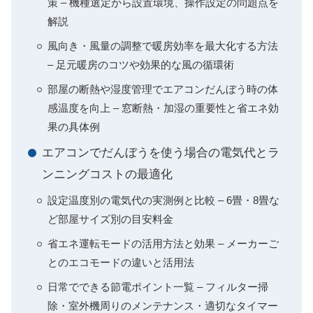
策 – 機種選定から設置環境、操作設定の問題点を
解説
風向き・風量の調整で暖房効率を最大化する方法
– 足元暖房のコツや効果的な風の循環術
部屋の断熱や湿度管理でエアコンだんぼう時の体
感温度を向上 – 窓断熱・加湿の重要性と省エネ効
果の具体例
エアコンでだんぼうを使う場合の電気代とラ
ンニングコストの最適化
設定温度別の電気代の実測例と比較 – 6畳・8畳な
ど部屋サイズ別の目安料金
省エネ運転モードの活用方法と効果 – メーカーご
とのエコモードの違いと活用法
日常でできる節電ポイント一覧 – フィルター掃
除・室外機周りのメンテナンス・適切なタイマー