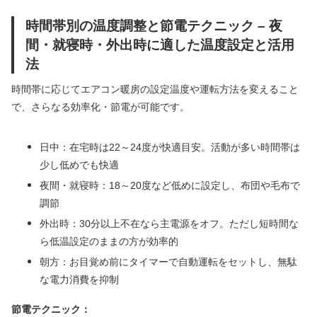
時間帯別の温度調整と節電テクニック – 夜
間・就寝時・外出時に適した温度設定と活用
法
時間帯に応じてエアコン暖房の設定温度や運転方法を変えること
で、さらなる効率化・節電が可能です。
日中：在宅時は22～24度が快適目安。活動が多い時間帯は
少し低めでも快適
夜間・就寝時：18～20度など低めに設定し、布団や毛布で
調節
外出時：30分以上不在なら主電源をオフ。ただし短時間な
ら低温設定のままの方が効率的
朝方：お目覚め前にタイマーで自動運転をセットし、無駄
な電力消費を抑制
節電テクニック：