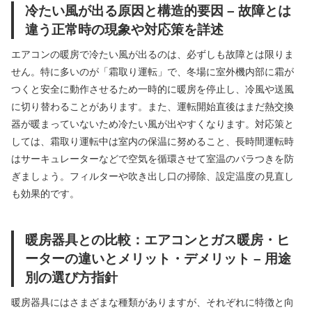
冷たい風が出る原因と構造的要因 – 故障とは
違う正常時の現象や対応策を詳述
エアコンの暖房で冷たい風が出るのは、必ずしも故障とは限りま
せん。特に多いのが「霜取り運転」で、冬場に室外機内部に霜が
つくと安全に動作させるため一時的に暖房を停止し、冷風や送風
に切り替わることがあります。また、運転開始直後はまだ熱交換
器が暖まっていないため冷たい風が出やすくなります。対応策と
しては、霜取り運転中は室内の保温に努めること、長時間運転時
はサーキュレーターなどで空気を循環させて室温のバラつきを防
ぎましょう。フィルターや吹き出し口の掃除、設定温度の見直し
も効果的です。
暖房器具との比較：エアコンとガス暖房・ヒ
ーターの違いとメリット・デメリット – 用途
別の選び方指針
暖房器具にはさまざまな種類がありますが、それぞれに特徴と向