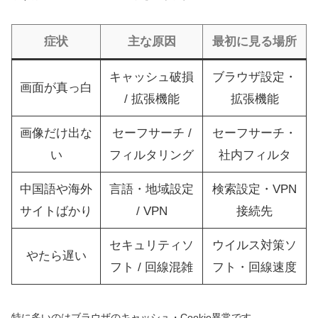
症状
主な原因
最初に見る場所
キャッシュ破損
ブラウザ設定・
画面が真っ白
/ 拡張機能
拡張機能
画像だけ出な
セーフサーチ /
セーフサーチ・
い
フィルタリング
社内フィルタ
中国語や海外
言語・地域設定
検索設定・VPN
サイトばかり
/ VPN
接続先
セキュリティソ
ウイルス対策ソ
やたら遅い
フト / 回線混雑
フト・回線速度
特に多いのはブラウザのキャッシュ・Cookie異常です。