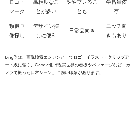
ロゴ・
高精度なこ
ややブレるこ
学習量依
マーク
とが多い
とも
存
類似画
デザイン探
ニッチ向
日常品向き
像探し
しに便利
きもあり
Bing側は、画像検索エンジンとして
ロゴ・イラスト・クリップア
ート系
に強く、Google側は現実世界の看板やパッケージなど「カ
メラで撮った日常シーン」に強い印象があります。