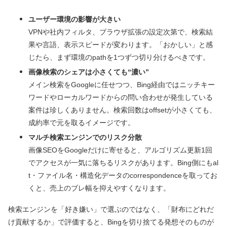
ユーザー環境の影響が大きい
VPNや社内フィルタ、ブラウザ拡張の設定次第で、検索結
果や言語、表示スピードが変わります。「おかしい」と感
じたら、まず環境のpathを1つずつ切り分けるべきです。
画像検索のシェアは小さくても“濃い”
メイン検索をGoogleに任せつつ、Bing経由ではニッチキー
ワードやローカルワードからの問い合わせが発生している
案件は珍しくありません。検索回数はoffsetが小さくても、
成約率で元を取るイメージです。
マルチ検索エンジンでのリスク分散
画像SEOをGoogleだけに寄せると、アルゴリズム更新1回
でアクセスが一気に落ちるリスクがあります。Bing側にもal
t・ファイル名・構造化データのcorrespondenceを取ってお
くと、売上のブレ幅を抑えやすくなります。
検索エンジンを「好き嫌い」で選ぶのではなく、「財布にどれだ
け貢献するか」で評価すると、Bingを切り捨てる発想そのものが