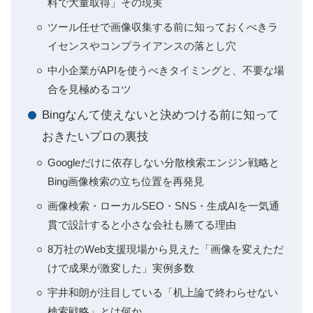
料で大量取得」その現実
ツール任せで画像収集する前に知っておくべきラ
イセンスやコンプライアンスの落とし穴
中小企業がAPIを使うべきタイミングと、不要な場
合を見極めるコツ
Bingなんて使えないと決めつける前に知って
おきたいプロの裏技
Googleだけに依存しない分散検索エンジン戦略と
Bing画像検索の立ち位置を再発見
画像検索・ローカルSEO・SNS・生成AIを一気通
貫で設計すると小さな会社も勝てる理由
8万社のWeb支援現場から見えた「画像を変えただ
けで成果が激変した」実例多数
宇井和朗が注目している「机上論で終わらせない
検索戦略」とは何か