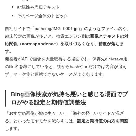
alt属性や周辺テキスト
そのページ全体のトピック
自社サイトで「path/img/IMG_0001.jpg」のようなファイル名や、
alt未設定の画像が多いと、検索エンジン側は
画像とテキストの対
応関係（correspondence）を取りづらくなり、精度が落ちま
す。
開発者がAPIで画像を大量取得する場面でも、保存先dirやsave用
のfile名を雑にしていると、後からhashやurlだけでは内容が追え
ず、マーケ側と連携できないケースがよくあります。
Bing画像検索が気持ち悪いと感じる場面でプ
ロがやる設定と期待値調整法
「おすすめ画像が妙に生々しい」「海外の怪しいサイトが混ざ
る」といったモヤモヤを減らすには、
設定と期待値の両方を調整
します。