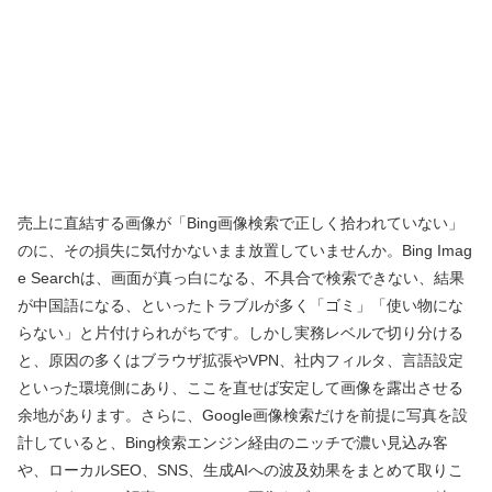
売上に直結する画像が「Bing画像検索で正しく拾われていない」
のに、その損失に気付かないまま放置していませんか。Bing Imag
e Searchは、画面が真っ白になる、不具合で検索できない、結果
が中国語になる、といったトラブルが多く「ゴミ」「使い物にな
らない」と片付けられがちです。しかし実務レベルで切り分ける
と、原因の多くはブラウザ拡張やVPN、社内フィルタ、言語設定
といった環境側にあり、ここを直せば安定して画像を露出させる
余地があります。さらに、Google画像検索だけを前提に写真を設
計していると、Bing検索エンジン経由のニッチで濃い見込み客
や、ローカルSEO、SNS、生成AIへの波及効果をまとめて取りこ