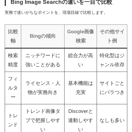
Bing Image Searchの違いを一目で比較
実務で迷いがちなポイントを、現場目線で比較します。
比較
Google画像
その他サイ
Bingの傾向
軸
検索
ト例
検索
ニッチワードに
総合力が高
特化型はジ
精度
強いことがある
い
ャンル依存
フィ
ライセンス・人
基本機能は
サイトごと
ルタ
物が実務向き
充実
にバラつき
ー
トレンド画像タ
Discoverと
トレ
ブで把握しやす
連動しやす
なしも多い
ンド
い
い