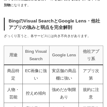
別物
になります。
BingのVisual SearchとGoogle Lens・他社
アプリの強みと弱点を完全解剖
ざっくり言うと、各サービスには向き不向きがあります。
Bing Visual
他社アプ
用途
Google Lens
Search
リ系
商品特
EC画像に強
実店舗の商品
アプリ次
定
い
棚に強い
第
人物・
強めだが制限
規約に注
控えめ傾向
芸能
あり
意